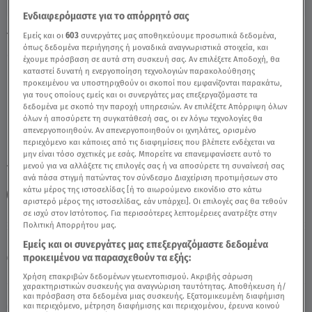
Ενδιαφερόμαστε για το απόρρητό σας
Υδροχόος 30/1/22: Πώς θα Είναι η Κυριακή
Εμείς και οι
603
συνεργάτες μας αποθηκεύουμε προσωπικά δεδομένα,
όπως δεδομένα περιήγησης ή μοναδικά αναγνωριστικά στοιχεία, και
- Video
έχουμε πρόσβαση σε αυτά στη συσκευή σας. Αν επιλέξετε Αποδοχή, θα
καταστεί δυνατή η ενεργοποίηση τεχνολογιών παρακολούθησης
προκειμένου να υποστηριχθούν οι σκοποί που εμφανίζονται παρακάτω,
για τους οποίους εμείς και οι συνεργάτες μας επεξεργαζόμαστε τα
δεδομένα με σκοπό την παροχή υπηρεσιών. Αν επιλέξετε Απόρριψη όλων
όλων ή αποσύρετε τη συγκατάθεσή σας, οι εν λόγω τεχνολογίες θα
απενεργοποιηθούν. Αν απενεργοποιηθούν οι ιχνηλάτες, ορισμένο
περιεχόμενο και κάποιες από τις διαφημίσεις που βλέπετε ενδέχεται να
μην είναι τόσο σχετικές με εσάς. Μπορείτε να επανεμφανίσετε αυτό το
μενού για να αλλάξετε τις επιλογές σας ή να αποσύρετε τη συναίνεσή σας
TAGS:
ΖΩΔΙΑ
ΖΩΔΙΑ ΣΗΜΕΡΑ
ΖΩΔΙΑ ΑΣΗ ΜΠΗΛΙΟΥ
ανά πάσα στιγμή πατώντας τον σύνδεσμο Διαχείριση προτιμήσεων στο
κάτω μέρος της ιστοσελίδας [ή το αιωρούμενο εικονίδιο στο κάτω
ΑΣΤΡΟΛΟΓΙΚΕΣ ΠΡΟΒΛΕΨΕΙΣ
ΥΔΡΟΧΟΟΣ
ΑΣΗ ΜΠΗΛΙΟΥ
αριστερό μέρος της ιστοσελίδας, εάν υπάρχει]. Οι επιλογές σας θα τεθούν
σε ισχύ στον Ιστότοπος. Για περισσότερες λεπτομέρειες ανατρέξτε στην
Πολιτική Απορρήτου μας.
Κυριακή 9 Αυγούστου 2026
Εμείς και οι συνεργάτες μας επεξεργαζόμαστε δεδομένα
προκειμένου να παρασχεθούν τα εξής:
30.01.22, 14:57
ΖΩΔΙΑ
Πηγή: www.asibiliou.gr
Χρήση επακριβών δεδομένων γεωεντοπισμού. Ακριβής σάρωση
χαρακτηριστικών συσκευής για αναγνώριση ταυτότητας. Αποθήκευση ή/
και πρόσβαση στα δεδομένα μιας συσκευής. Εξατομικευμένη διαφήμιση
και περιεχόμενο, μέτρηση διαφήμισης και περιεχομένου, έρευνα κοινού