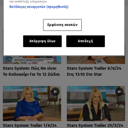
και ανάπτυξη υπηρεσιών.
Κατάλογος συνεργατών (προμηθευτές)
ΟΛΑ ΤΑ ΒΙΝΤΕΟ
Εμφάνιση σκοπών
Απόρριψη όλων
Αποδοχή
Stars System: Πώς Θα είναι
Stars System Trailer 8/6/24
Το Καλοκαίρι Για Τα 12 Ζώδια
Στις 13:10 Στο Star
Stars System Trailer 1/6/24
Stars System Trailer 25/5/24