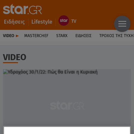
Ειδήσεις
Lifestyle
VIDEO
MASTERCHEF
STARX
ΕΙΔΉΣΕΙΣ
ΤΡΟΧΌΣ ΤΗΣ ΤΎΧΗ
VIDEO