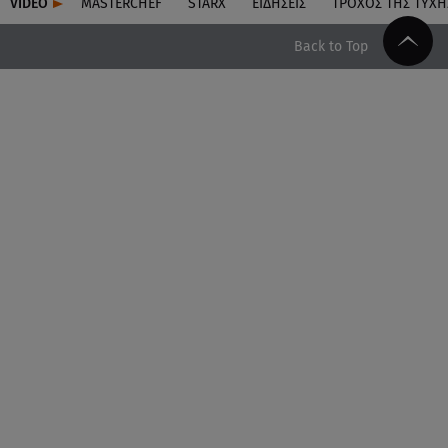
VIDEO
MASTERCHEF
STARX
ΕΙΔΉΣΕΙΣ
ΤΡΟΧΌΣ ΤΗΣ ΤΎΧΗ
Back to Top