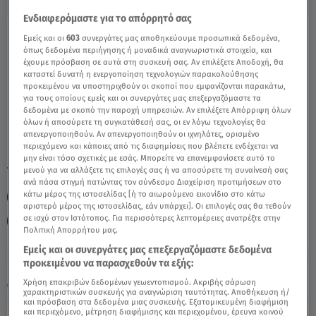
Ενδιαφερόμαστε για το απόρρητό σας
Κριός Σήμερα 27/01/22: Οι Προβλέψεις Της
Εμείς και οι
603
συνεργάτες μας αποθηκεύουμε προσωπικά δεδομένα,
όπως δεδομένα περιήγησης ή μοναδικά αναγνωριστικά στοιχεία, και
Άσης Μπήλιου - Video
έχουμε πρόσβαση σε αυτά στη συσκευή σας. Αν επιλέξετε Αποδοχή, θα
καταστεί δυνατή η ενεργοποίηση τεχνολογιών παρακολούθησης
προκειμένου να υποστηριχθούν οι σκοποί που εμφανίζονται παρακάτω,
για τους οποίους εμείς και οι συνεργάτες μας επεξεργαζόμαστε τα
δεδομένα με σκοπό την παροχή υπηρεσιών. Αν επιλέξετε Απόρριψη όλων
όλων ή αποσύρετε τη συγκατάθεσή σας, οι εν λόγω τεχνολογίες θα
απενεργοποιηθούν. Αν απενεργοποιηθούν οι ιχνηλάτες, ορισμένο
περιεχόμενο και κάποιες από τις διαφημίσεις που βλέπετε ενδέχεται να
μην είναι τόσο σχετικές με εσάς. Μπορείτε να επανεμφανίσετε αυτό το
TAGS:
μενού για να αλλάξετε τις επιλογές σας ή να αποσύρετε τη συναίνεσή σας
ΚΡΙΟΣ
ΖΩΔΙΑ
ΖΩΔΙΑ ΣΗΜΕΡΑ
ΑΣΗ ΜΠΗΛΙΟΥ
ανά πάσα στιγμή πατώντας τον σύνδεσμο Διαχείριση προτιμήσεων στο
κάτω μέρος της ιστοσελίδας [ή το αιωρούμενο εικονίδιο στο κάτω
ΖΩΔΙΑ ΑΣΗ ΜΠΗΛΙΟΥ
ΑΣΤΡΟΛΟΓΙΚΕΣ ΠΡΟΒΛΕΨΕΙΣ
αριστερό μέρος της ιστοσελίδας, εάν υπάρχει]. Οι επιλογές σας θα τεθούν
σε ισχύ στον Ιστότοπος. Για περισσότερες λεπτομέρειες ανατρέξτε στην
ΗΜΕΡΗΣΙΕΣ ΠΡΟΒΛΕΨΕΙΣ
BREAKFAST@STAR
Πολιτική Απορρήτου μας.
Εμείς και οι συνεργάτες μας επεξεργαζόμαστε δεδομένα
προκειμένου να παρασχεθούν τα εξής:
Πέμπτη 6 Αυγούστου 2026
Χρήση επακριβών δεδομένων γεωεντοπισμού. Ακριβής σάρωση
27.01.22, 14:21
ΖΩΔΙΑ
χαρακτηριστικών συσκευής για αναγνώριση ταυτότητας. Αποθήκευση ή/
και πρόσβαση στα δεδομένα μιας συσκευής. Εξατομικευμένη διαφήμιση
και περιεχόμενο, μέτρηση διαφήμισης και περιεχομένου, έρευνα κοινού