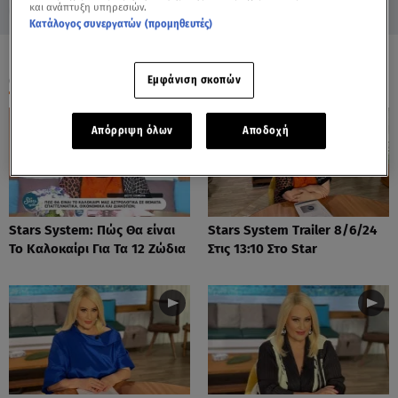
και ανάπτυξη υπηρεσιών.
Κατάλογος συνεργατών (προμηθευτές)
ΟΛΑ ΤΑ ΒΙΝΤΕΟ
Εμφάνιση σκοπών
Απόρριψη όλων
Αποδοχή
Stars System: Πώς Θα είναι
Stars System Trailer 8/6/24
Το Καλοκαίρι Για Τα 12 Ζώδια
Στις 13:10 Στο Star