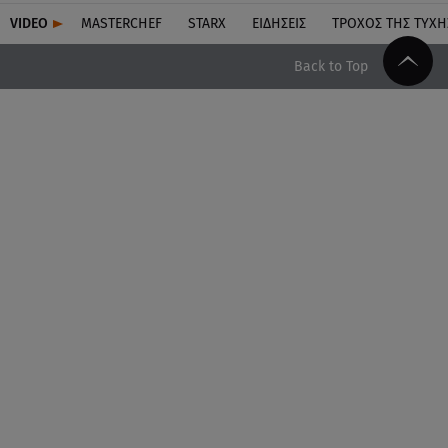
VIDEO
MASTERCHEF
STARX
ΕΙΔΉΣΕΙΣ
ΤΡΟΧΌΣ ΤΗΣ ΤΎΧΗ
Back to Top