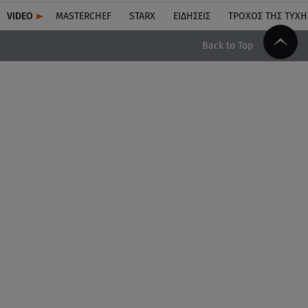
VIDEO
MASTERCHEF
STARX
ΕΙΔΉΣΕΙΣ
ΤΡΟΧΌΣ ΤΗΣ ΤΎΧΗ
Back to Top