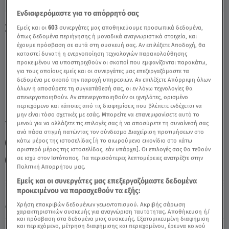
Ενδιαφερόμαστε για το απόρρητό σας
Σκορπιός 16/01/2022 - Οι Σημερινές
Εμείς και οι
603
συνεργάτες μας αποθηκεύουμε προσωπικά δεδομένα,
όπως δεδομένα περιήγησης ή μοναδικά αναγνωριστικά στοιχεία, και
Προβλέψεις - Video
έχουμε πρόσβαση σε αυτά στη συσκευή σας. Αν επιλέξετε Αποδοχή, θα
καταστεί δυνατή η ενεργοποίηση τεχνολογιών παρακολούθησης
προκειμένου να υποστηριχθούν οι σκοποί που εμφανίζονται παρακάτω,
για τους οποίους εμείς και οι συνεργάτες μας επεξεργαζόμαστε τα
δεδομένα με σκοπό την παροχή υπηρεσιών. Αν επιλέξετε Απόρριψη όλων
όλων ή αποσύρετε τη συγκατάθεσή σας, οι εν λόγω τεχνολογίες θα
απενεργοποιηθούν. Αν απενεργοποιηθούν οι ιχνηλάτες, ορισμένο
περιεχόμενο και κάποιες από τις διαφημίσεις που βλέπετε ενδέχεται να
μην είναι τόσο σχετικές με εσάς. Μπορείτε να επανεμφανίσετε αυτό το
TAGS:
μενού για να αλλάξετε τις επιλογές σας ή να αποσύρετε τη συναίνεσή σας
ΣΚΟΡΠΙΟΣ
ΖΩΔΙΑ – ΣΚΟΡΠΙΟΣ
ΖΩΔΙΑ
ανά πάσα στιγμή πατώντας τον σύνδεσμο Διαχείριση προτιμήσεων στο
κάτω μέρος της ιστοσελίδας [ή το αιωρούμενο εικονίδιο στο κάτω
ΖΩΔΙΑ ΣΗΜΕΡΑ
ΑΣΗ ΜΠΗΛΙΟΥ
ΖΩΔΙΑ ΑΣΗ ΜΠΗΛΙΟΥ
αριστερό μέρος της ιστοσελίδας, εάν υπάρχει]. Οι επιλογές σας θα τεθούν
σε ισχύ στον Ιστότοπος. Για περισσότερες λεπτομέρειες ανατρέξτε στην
ΑΣΤΡΟΛΟΓΙΚΕΣ ΠΡΟΒΛΕΨΕΙΣ
Πολιτική Απορρήτου μας.
Εμείς και οι συνεργάτες μας επεξεργαζόμαστε δεδομένα
προκειμένου να παρασχεθούν τα εξής:
Κυριακή 9 Αυγούστου 2026
Χρήση επακριβών δεδομένων γεωεντοπισμού. Ακριβής σάρωση
16.01.22, 14:42
ΖΩΔΙΑ
χαρακτηριστικών συσκευής για αναγνώριση ταυτότητας. Αποθήκευση ή/
και πρόσβαση στα δεδομένα μιας συσκευής. Εξατομικευμένη διαφήμιση
και περιεχόμενο, μέτρηση διαφήμισης και περιεχομένου, έρευνα κοινού