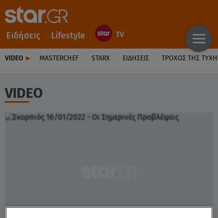
Ειδήσεις
Lifestyle
VIDEO
MASTERCHEF
STARX
ΕΙΔΉΣΕΙΣ
ΤΡΟΧΌΣ ΤΗΣ ΤΎΧΗ
VIDEO