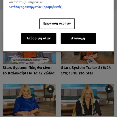
και ανάπτυξη υπηρεσιών.
Κατάλογος συνεργατών (προμηθευτές)
ΟΛΑ ΤΑ ΒΙΝΤΕΟ
Εμφάνιση σκοπών
Απόρριψη όλων
Αποδοχή
Stars System: Πώς Θα είναι
Stars System Trailer 8/6/24
Το Καλοκαίρι Για Τα 12 Ζώδια
Στις 13:10 Στο Star