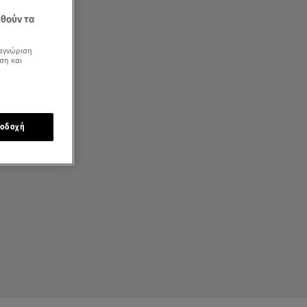
εθούν τα
αγνώριση
ση και
οδοχή