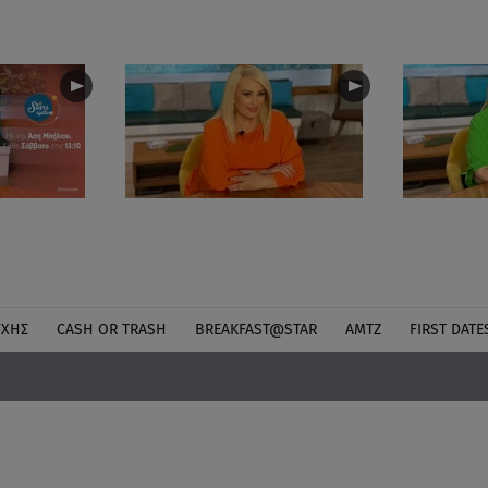
ΎΧΗΣ
CASH OR TRASH
BREAKFAST@STAR
ΑΜΤΖ
FIRST DATE