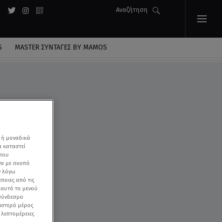
Αναζήτηση
S
MASTER ΣΥΝΤΑΓΈΣ BY MAMOS
-
 ή μοναδικά
α καταστεί
 που
να με σκοπό
ν λόγω
ποιες από τις
ε αυτό το μενού
 σύνδεσμο
ριστερό μέρος
ς λεπτομέρειες