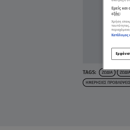
ανατρέξτε σ
Εμείς και
εξής:
Χρήση επακ
ταυτότητας.
περιεχόμενο
Κατάλογος 
Εμφάνισ
TAGS:
ΖΩΔΙΑ
ΖΩΔΙ
ΗΜΕΡΗΣΙΕΣ ΠΡΟΒΛΕΨΕΙ