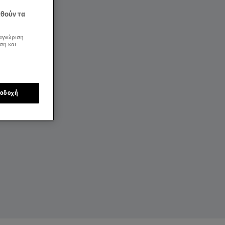
εθούν τα
αγνώριση
ση και
οδοχή