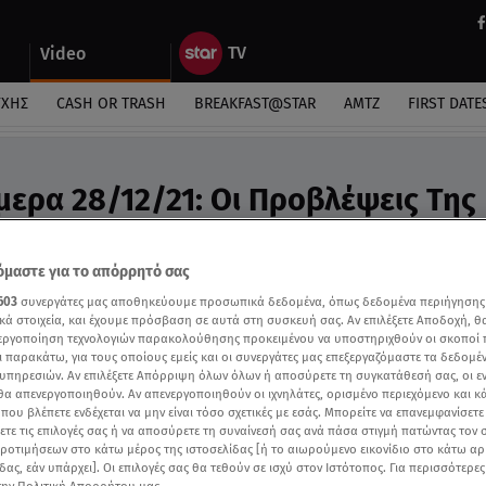
Video
ΎΧΗΣ
CASH OR TRASH
BREAKFAST@STAR
ΑΜΤΖ
FIRST DATE
μερα 28/12/21: Οι Προβλέψεις Της
υ - Video
ροβλέψεις της Άσης Μπήλιου στο Breakfast@star
μαστε για το απόρρητό σας
603
συνεργάτες μας αποθηκεύουμε προσωπικά δεδομένα, όπως δεδομένα περιήγησης
κά στοιχεία, και έχουμε πρόσβαση σε αυτά στη συσκευή σας. Αν επιλέξετε Αποδοχή, θ
νεργοποίηση τεχνολογιών παρακολούθησης προκειμένου να υποστηριχθούν οι σκοποί
ι παρακάτω, για τους οποίους εμείς και οι συνεργάτες μας επεξεργαζόμαστε τα δεδομέ
υπηρεσιών. Αν επιλέξετε Απόρριψη όλων όλων ή αποσύρετε τη συγκατάθεσή σας, οι ε
 θα απενεργοποιηθούν. Αν απενεργοποιηθούν οι ιχνηλάτες, ορισμένο περιεχόμενο και κά
 που βλέπετε ενδέχεται να μην είναι τόσο σχετικές με εσάς. Μπορείτε να επανεμφανίσετ
ξετε τις επιλογές σας ή να αποσύρετε τη συναίνεσή σας ανά πάσα στιγμή πατώντας τον
προτιμήσεων στο κάτω μέρος της ιστοσελίδας [ή το αιωρούμενο εικονίδιο στο κάτω α
δας, εάν υπάρχει]. Οι επιλογές σας θα τεθούν σε ισχύ στον Ιστότοπος. Για περισσότερε