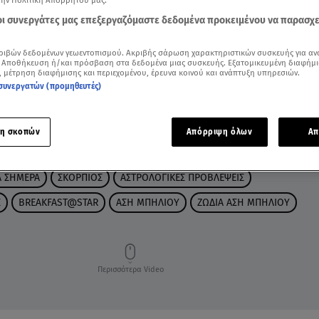
την Πολιτική Απορρήτου μας.
 οι συνεργάτες μας επεξεργαζόμαστε δεδομένα προκειμένου να παρασχ
ριβών δεδομένων γεωεντοπισμού. Ακριβής σάρωση χαρακτηριστικών συσκευής για αν
 Αποθήκευση ή/και πρόσβαση στα δεδομένα μιας συσκευής. Εξατομικευμένη διαφήμι
, μέτρηση διαφήμισης και περιεχομένου, έρευνα κοινού και ανάπτυξη υπηρεσιών.
συνεργατών (προμηθευτές)
η σκοπών
Απόρριψη όλων
Απ
Α ΣΗΜΕΡΑ
ΣΚΟΡΠΙΟΣ
ΑΣΤΡΟΛΟΓΙΚΕΣ ΠΡΟΒΛΕΨΕΙΣ
Σ
BREAKFAST@STAR
ΑΣΗ ΜΠΗΛΙΟΥ
ΖΩΔΙΑ ΑΣΗ ΜΠΗΛΙΟΥ
Περισσότερα Video