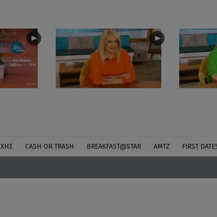
ΎΧΗΣ
CASH OR TRASH
BREAKFAST@STAR
ΑΜΤΖ
FIRST DATE