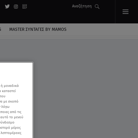
Αναζήτηση
S
MASTER ΣΥΝΤΑΓΈΣ BY MAMOS
 ή μοναδικά
α καταστεί
 που
να με σκοπό
ν λόγω
ποιες από τις
ε αυτό το μενού
 σύνδεσμο
ριστερό μέρος
ς λεπτομέρειες