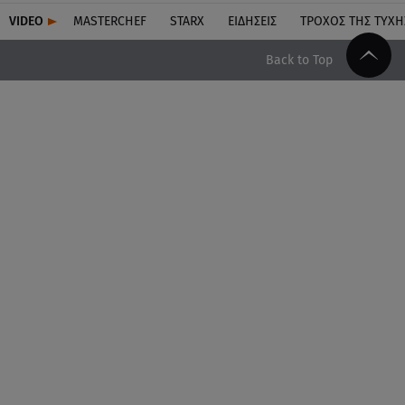
VIDEO
MASTERCHEF
STARX
ΕΙΔΉΣΕΙΣ
ΤΡΟΧΌΣ ΤΗΣ ΤΎΧΗ
Back to Top