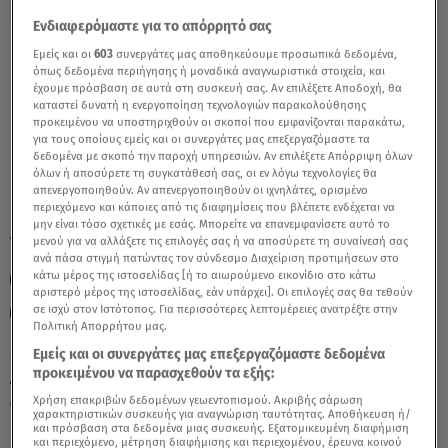
Ενδιαφερόμαστε για το απόρρητό σας
Παρθένος 25/12/2021 - Οι Σημερινές
Εμείς και οι
603
συνεργάτες μας αποθηκεύουμε προσωπικά δεδομένα,
όπως δεδομένα περιήγησης ή μοναδικά αναγνωριστικά στοιχεία, και
Προβλέψεις - Video
έχουμε πρόσβαση σε αυτά στη συσκευή σας. Αν επιλέξετε Αποδοχή, θα
καταστεί δυνατή η ενεργοποίηση τεχνολογιών παρακολούθησης
προκειμένου να υποστηριχθούν οι σκοποί που εμφανίζονται παρακάτω,
για τους οποίους εμείς και οι συνεργάτες μας επεξεργαζόμαστε τα
δεδομένα με σκοπό την παροχή υπηρεσιών. Αν επιλέξετε Απόρριψη όλων
όλων ή αποσύρετε τη συγκατάθεσή σας, οι εν λόγω τεχνολογίες θα
απενεργοποιηθούν. Αν απενεργοποιηθούν οι ιχνηλάτες, ορισμένο
περιεχόμενο και κάποιες από τις διαφημίσεις που βλέπετε ενδέχεται να
μην είναι τόσο σχετικές με εσάς. Μπορείτε να επανεμφανίσετε αυτό το
TAGS:
μενού για να αλλάξετε τις επιλογές σας ή να αποσύρετε τη συναίνεσή σας
ΠΑΡΘΕΝΟΣ
ΖΩΔΙΑ ΠΑΡΘΕΝΟΣ
ΖΩΔΙΑ ΣΗΜΕΡΑ
ανά πάσα στιγμή πατώντας τον σύνδεσμο Διαχείριση προτιμήσεων στο
κάτω μέρος της ιστοσελίδας [ή το αιωρούμενο εικονίδιο στο κάτω
ΑΣΗ ΜΠΗΛΙΟΥ
ΖΩΔΙΑ ΑΣΗ ΜΠΗΛΙΟΥ
αριστερό μέρος της ιστοσελίδας, εάν υπάρχει]. Οι επιλογές σας θα τεθούν
σε ισχύ στον Ιστότοπος. Για περισσότερες λεπτομέρειες ανατρέξτε στην
ΑΣΤΡΟΛΟΓΙΚΕΣ ΠΡΟΒΛΕΨΕΙΣ
Πολιτική Απορρήτου μας.
Εμείς και οι συνεργάτες μας επεξεργαζόμαστε δεδομένα
προκειμένου να παρασχεθούν τα εξής:
Δευτέρα 10 Αυγούστου 2026
Χρήση επακριβών δεδομένων γεωεντοπισμού. Ακριβής σάρωση
25.12.21, 13:49
ΖΩΔΙΑ
χαρακτηριστικών συσκευής για αναγνώριση ταυτότητας. Αποθήκευση ή/
και πρόσβαση στα δεδομένα μιας συσκευής. Εξατομικευμένη διαφήμιση
και περιεχόμενο, μέτρηση διαφήμισης και περιεχομένου, έρευνα κοινού