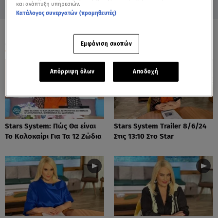
και ανάπτυξη υπηρεσιών.
Κατάλογος συνεργατών (προμηθευτές)
ΟΛΑ ΤΑ ΒΙΝΤΕΟ
Εμφάνιση σκοπών
Απόρριψη όλων
Αποδοχή
Stars System: Πώς Θα είναι
Stars System Trailer 8/6/24
Το Καλοκαίρι Για Τα 12 Ζώδια
Στις 13:10 Στο Star