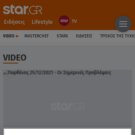
Ειδήσεις
Lifestyle
VIDEO
MASTERCHEF
STARX
ΕΙΔΉΣΕΙΣ
ΤΡΟΧΌΣ ΤΗΣ ΤΎΧΗ
VIDEO