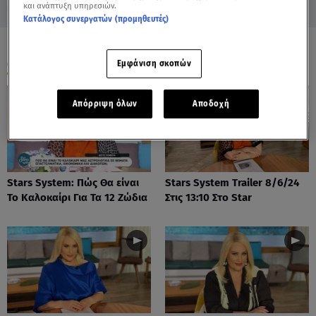
και ανάπτυξη υπηρεσιών.
Κατάλογος συνεργατών (προμηθευτές)
ΟΛΑ ΤΑ ΒΙΝΤΕΟ
Εμφάνιση σκοπών
Απόρριψη όλων
Αποδοχή
Stars System: Πώς Θα είναι
Stars System Trailer 8/6/24
Το Καλοκαίρι Για Τα 12 Ζώδια
Στις 13:10 Στο Star