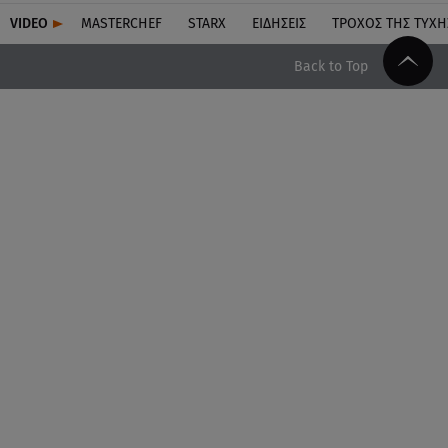
VIDEO
MASTERCHEF
STARX
ΕΙΔΉΣΕΙΣ
ΤΡΟΧΌΣ ΤΗΣ ΤΎΧΗ
Back to Top