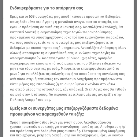
Ενδιαφερόμαστε για το απόρρητό σας
Λέων Σήμερα 14/12/21: Οι Προβλέψεις Της
Εμείς και οι
603
συνεργάτες μας αποθηκεύουμε προσωπικά δεδομένα,
όπως δεδομένα περιήγησης ή μοναδικά αναγνωριστικά στοιχεία, και
Άσης Μπήλιου - Video
έχουμε πρόσβαση σε αυτά στη συσκευή σας. Αν επιλέξετε Αποδοχή, θα
καταστεί δυνατή η ενεργοποίηση τεχνολογιών παρακολούθησης
προκειμένου να υποστηριχθούν οι σκοποί που εμφανίζονται παρακάτω,
για τους οποίους εμείς και οι συνεργάτες μας επεξεργαζόμαστε τα
δεδομένα με σκοπό την παροχή υπηρεσιών. Αν επιλέξετε Απόρριψη όλων
όλων ή αποσύρετε τη συγκατάθεσή σας, οι εν λόγω τεχνολογίες θα
απενεργοποιηθούν. Αν απενεργοποιηθούν οι ιχνηλάτες, ορισμένο
περιεχόμενο και κάποιες από τις διαφημίσεις που βλέπετε ενδέχεται να
μην είναι τόσο σχετικές με εσάς. Μπορείτε να επανεμφανίσετε αυτό το
TAGS:
μενού για να αλλάξετε τις επιλογές σας ή να αποσύρετε τη συναίνεσή σας
ΛΕΩΝ
ΖΩΔΙΑ
ΖΩΔΙΑ ΣΗΜΕΡΑ
ΑΣΗ ΜΠΗΛΙΟΥ
ανά πάσα στιγμή πατώντας τον σύνδεσμο Διαχείριση προτιμήσεων στο
κάτω μέρος της ιστοσελίδας [ή το αιωρούμενο εικονίδιο στο κάτω
ΖΩΔΙΑ ΑΣΗ ΜΠΗΛΙΟΥ
ΑΣΤΡΟΛΟΓΙΚΕΣ ΠΡΟΒΛΕΨΕΙΣ
αριστερό μέρος της ιστοσελίδας, εάν υπάρχει]. Οι επιλογές σας θα τεθούν
σε ισχύ στον Ιστότοπος. Για περισσότερες λεπτομέρειες ανατρέξτε στην
BREAKFAST@STAR
ΗΜΕΡΗΣΙΕΣ ΠΡΟΒΛΕΨΕΙΣ
Πολιτική Απορρήτου μας.
Εμείς και οι συνεργάτες μας επεξεργαζόμαστε δεδομένα
προκειμένου να παρασχεθούν τα εξής:
Κυριακή 9 Αυγούστου 2026
Χρήση επακριβών δεδομένων γεωεντοπισμού. Ακριβής σάρωση
14.12.21, 12:05
ΖΩΔΙΑ
χαρακτηριστικών συσκευής για αναγνώριση ταυτότητας. Αποθήκευση ή/
και πρόσβαση στα δεδομένα μιας συσκευής. Εξατομικευμένη διαφήμιση
και περιεχόμενο, μέτρηση διαφήμισης και περιεχομένου, έρευνα κοινού