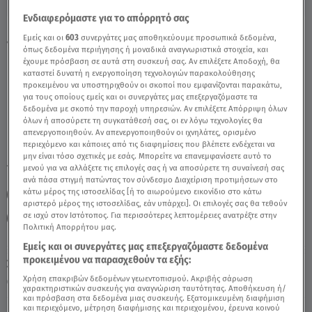
Ενδιαφερόμαστε για το απόρρητό σας
Ζυγός Σήμερα 08/12/21: Οι Προβλέψεις Της
Εμείς και οι
603
συνεργάτες μας αποθηκεύουμε προσωπικά δεδομένα,
όπως δεδομένα περιήγησης ή μοναδικά αναγνωριστικά στοιχεία, και
Άσης Μπήλιου - Video
έχουμε πρόσβαση σε αυτά στη συσκευή σας. Αν επιλέξετε Αποδοχή, θα
καταστεί δυνατή η ενεργοποίηση τεχνολογιών παρακολούθησης
προκειμένου να υποστηριχθούν οι σκοποί που εμφανίζονται παρακάτω,
για τους οποίους εμείς και οι συνεργάτες μας επεξεργαζόμαστε τα
δεδομένα με σκοπό την παροχή υπηρεσιών. Αν επιλέξετε Απόρριψη όλων
όλων ή αποσύρετε τη συγκατάθεσή σας, οι εν λόγω τεχνολογίες θα
απενεργοποιηθούν. Αν απενεργοποιηθούν οι ιχνηλάτες, ορισμένο
περιεχόμενο και κάποιες από τις διαφημίσεις που βλέπετε ενδέχεται να
μην είναι τόσο σχετικές με εσάς. Μπορείτε να επανεμφανίσετε αυτό το
TAGS:
μενού για να αλλάξετε τις επιλογές σας ή να αποσύρετε τη συναίνεσή σας
ΖΥΓΟΣ
ΖΩΔΙΑ
ΖΩΔΙΑ ΣΗΜΕΡΑ
ΑΣΗ ΜΠΗΛΙΟΥ
ανά πάσα στιγμή πατώντας τον σύνδεσμο Διαχείριση προτιμήσεων στο
κάτω μέρος της ιστοσελίδας [ή το αιωρούμενο εικονίδιο στο κάτω
ΖΩΔΙΑ ΑΣΗ ΜΠΗΛΙΟΥ
ΑΣΤΡΟΛΟΓΙΚΕΣ ΠΡΟΒΛΕΨΕΙΣ
αριστερό μέρος της ιστοσελίδας, εάν υπάρχει]. Οι επιλογές σας θα τεθούν
σε ισχύ στον Ιστότοπος. Για περισσότερες λεπτομέρειες ανατρέξτε στην
ΗΜΕΡΗΣΙΕΣ ΠΡΟΒΛΕΨΕΙΣ
BREAKFAST@STAR
Πολιτική Απορρήτου μας.
Εμείς και οι συνεργάτες μας επεξεργαζόμαστε δεδομένα
προκειμένου να παρασχεθούν τα εξής:
Σάββατο 8 Αυγούστου 2026
Χρήση επακριβών δεδομένων γεωεντοπισμού. Ακριβής σάρωση
08.12.21, 14:37
ΖΩΔΙΑ
χαρακτηριστικών συσκευής για αναγνώριση ταυτότητας. Αποθήκευση ή/
και πρόσβαση στα δεδομένα μιας συσκευής. Εξατομικευμένη διαφήμιση
και περιεχόμενο, μέτρηση διαφήμισης και περιεχομένου, έρευνα κοινού