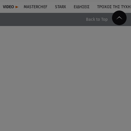
VIDEO
MASTERCHEF
STARX
ΕΙΔΉΣΕΙΣ
ΤΡΟΧΌΣ ΤΗΣ ΤΎΧΗ
Back to Top