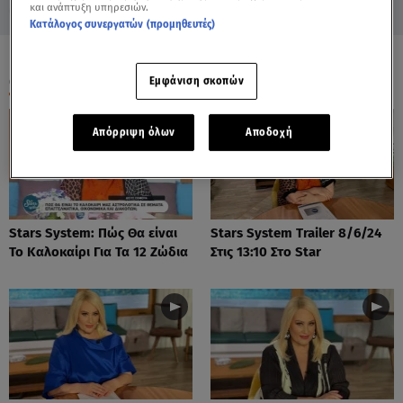
και ανάπτυξη υπηρεσιών.
Κατάλογος συνεργατών (προμηθευτές)
ΟΛΑ ΤΑ ΒΙΝΤΕΟ
Εμφάνιση σκοπών
Απόρριψη όλων
Αποδοχή
Stars System: Πώς Θα είναι
Stars System Trailer 8/6/24
Το Καλοκαίρι Για Τα 12 Ζώδια
Στις 13:10 Στο Star