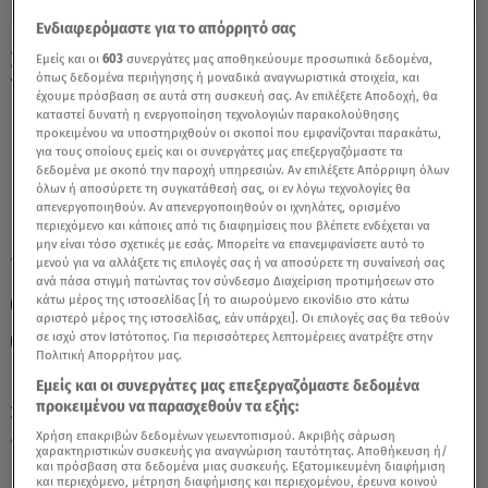
Ενδιαφερόμαστε για το απόρρητό σας
Σκορπιός Σήμερα 3/12/21: Οι Προβλέψεις
Εμείς και οι
603
συνεργάτες μας αποθηκεύουμε προσωπικά δεδομένα,
όπως δεδομένα περιήγησης ή μοναδικά αναγνωριστικά στοιχεία, και
Της Άσης Μπήλιου - Video
έχουμε πρόσβαση σε αυτά στη συσκευή σας. Αν επιλέξετε Αποδοχή, θα
καταστεί δυνατή η ενεργοποίηση τεχνολογιών παρακολούθησης
προκειμένου να υποστηριχθούν οι σκοποί που εμφανίζονται παρακάτω,
για τους οποίους εμείς και οι συνεργάτες μας επεξεργαζόμαστε τα
δεδομένα με σκοπό την παροχή υπηρεσιών. Αν επιλέξετε Απόρριψη όλων
όλων ή αποσύρετε τη συγκατάθεσή σας, οι εν λόγω τεχνολογίες θα
απενεργοποιηθούν. Αν απενεργοποιηθούν οι ιχνηλάτες, ορισμένο
περιεχόμενο και κάποιες από τις διαφημίσεις που βλέπετε ενδέχεται να
μην είναι τόσο σχετικές με εσάς. Μπορείτε να επανεμφανίσετε αυτό το
TAGS:
μενού για να αλλάξετε τις επιλογές σας ή να αποσύρετε τη συναίνεσή σας
ΖΩΔΙΑ
ΣΚΟΡΠΙΟΣ
ΑΣΗ ΜΠΗΛΙΟΥ
ανά πάσα στιγμή πατώντας τον σύνδεσμο Διαχείριση προτιμήσεων στο
κάτω μέρος της ιστοσελίδας [ή το αιωρούμενο εικονίδιο στο κάτω
ΖΩΔΙΑ ΑΣΗ ΜΠΗΛΙΟΥ
ΑΣΤΡΟΛΟΓΙΚΕΣ ΠΡΟΒΛΕΨΕΙΣ
αριστερό μέρος της ιστοσελίδας, εάν υπάρχει]. Οι επιλογές σας θα τεθούν
σε ισχύ στον Ιστότοπος. Για περισσότερες λεπτομέρειες ανατρέξτε στην
ΗΜΕΡΗΣΙΕΣ ΠΡΟΒΛΕΨΕΙΣ
BREAKFAST@STAR
Πολιτική Απορρήτου μας.
Εμείς και οι συνεργάτες μας επεξεργαζόμαστε δεδομένα
προκειμένου να παρασχεθούν τα εξής:
Σάββατο 8 Αυγούστου 2026
Χρήση επακριβών δεδομένων γεωεντοπισμού. Ακριβής σάρωση
03.12.21, 12:26
ΖΩΔΙΑ
χαρακτηριστικών συσκευής για αναγνώριση ταυτότητας. Αποθήκευση ή/
και πρόσβαση στα δεδομένα μιας συσκευής. Εξατομικευμένη διαφήμιση
και περιεχόμενο, μέτρηση διαφήμισης και περιεχομένου, έρευνα κοινού