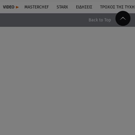
VIDEO
MASTERCHEF
STARX
ΕΙΔΉΣΕΙΣ
ΤΡΟΧΌΣ ΤΗΣ ΤΎΧΗ
Back to Top