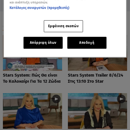
και ανάπτυξη υπηρεσιών.
Κατάλογος συνεργατών (προμηθευτές)
ΟΛΑ ΤΑ ΒΙΝΤΕΟ
Εμφάνιση σκοπών
Απόρριψη όλων
Αποδοχή
Stars System: Πώς Θα είναι
Stars System Trailer 8/6/24
Το Καλοκαίρι Για Τα 12 Ζώδια
Στις 13:10 Στο Star