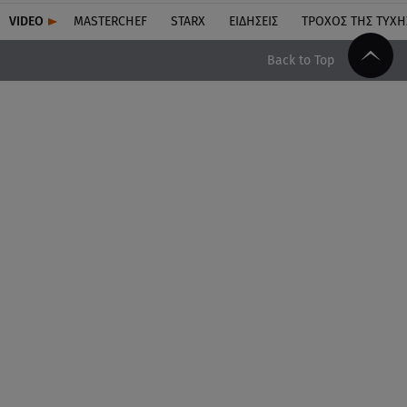
VIDEO
MASTERCHEF
STARX
ΕΙΔΉΣΕΙΣ
ΤΡΟΧΌΣ ΤΗΣ ΤΎΧΗ
Back to Top