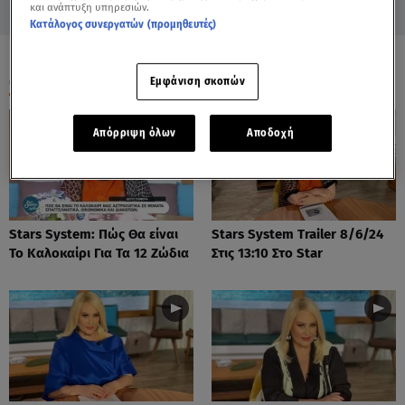
και ανάπτυξη υπηρεσιών.
Κατάλογος συνεργατών (προμηθευτές)
ΟΛΑ ΤΑ ΒΙΝΤΕΟ
Εμφάνιση σκοπών
Απόρριψη όλων
Αποδοχή
Stars System: Πώς Θα είναι
Stars System Trailer 8/6/24
Το Καλοκαίρι Για Τα 12 Ζώδια
Στις 13:10 Στο Star