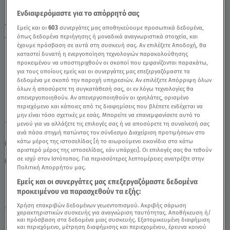
Ενδιαφερόμαστε για το απόρρητό σας
Τοξότης Σήμερα 10/11/21: Οι Προβλέψεις
Εμείς και οι
603
συνεργάτες μας αποθηκεύουμε προσωπικά δεδομένα,
όπως δεδομένα περιήγησης ή μοναδικά αναγνωριστικά στοιχεία, και
Της Άσης Μπήλιου - Video
έχουμε πρόσβαση σε αυτά στη συσκευή σας. Αν επιλέξετε Αποδοχή, θα
καταστεί δυνατή η ενεργοποίηση τεχνολογιών παρακολούθησης
προκειμένου να υποστηριχθούν οι σκοποί που εμφανίζονται παρακάτω,
για τους οποίους εμείς και οι συνεργάτες μας επεξεργαζόμαστε τα
δεδομένα με σκοπό την παροχή υπηρεσιών. Αν επιλέξετε Απόρριψη όλων
όλων ή αποσύρετε τη συγκατάθεσή σας, οι εν λόγω τεχνολογίες θα
απενεργοποιηθούν. Αν απενεργοποιηθούν οι ιχνηλάτες, ορισμένο
περιεχόμενο και κάποιες από τις διαφημίσεις που βλέπετε ενδέχεται να
μην είναι τόσο σχετικές με εσάς. Μπορείτε να επανεμφανίσετε αυτό το
TAGS:
μενού για να αλλάξετε τις επιλογές σας ή να αποσύρετε τη συναίνεσή σας
ΤΟΞΟΤΗΣ
ΖΩΔΙΑ ΣΗΜΕΡΑ
ΑΣΗ ΜΠΗΛΙΟΥ
ανά πάσα στιγμή πατώντας τον σύνδεσμο Διαχείριση προτιμήσεων στο
κάτω μέρος της ιστοσελίδας [ή το αιωρούμενο εικονίδιο στο κάτω
ΖΩΔΙΑ ΑΣΗ ΜΠΗΛΙΟΥ
ΑΣΤΡΟΛΟΓΙΚΕΣ ΠΡΟΒΛΕΨΕΙΣ
αριστερό μέρος της ιστοσελίδας, εάν υπάρχει]. Οι επιλογές σας θα τεθούν
σε ισχύ στον Ιστότοπος. Για περισσότερες λεπτομέρειες ανατρέξτε στην
ΗΜΕΡΗΣΙΕΣ ΠΡΟΒΛΕΨΕΙΣ
BREAKFAST@STAR
Πολιτική Απορρήτου μας.
Εμείς και οι συνεργάτες μας επεξεργαζόμαστε δεδομένα
προκειμένου να παρασχεθούν τα εξής:
Παρασκευή 7 Αυγούστου 2026
Χρήση επακριβών δεδομένων γεωεντοπισμού. Ακριβής σάρωση
10.11.21, 12:05
ΖΩΔΙΑ
χαρακτηριστικών συσκευής για αναγνώριση ταυτότητας. Αποθήκευση ή/
και πρόσβαση στα δεδομένα μιας συσκευής. Εξατομικευμένη διαφήμιση
και περιεχόμενο, μέτρηση διαφήμισης και περιεχομένου, έρευνα κοινού