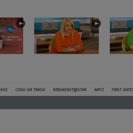
ΎΧΗΣ
CASH OR TRASH
BREAKFAST@STAR
ΑΜΤΖ
FIRST DATE