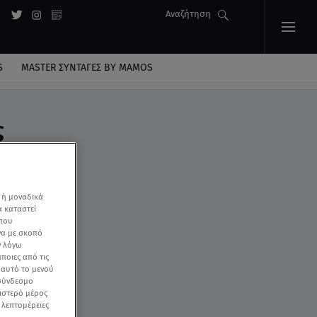
Αναζήτηση
S
MASTER ΣΥΝΤΑΓΈΣ BY MAMOS
ς
 ή μοναδικά
α καταστεί
 που
να με σκοπό
ν λόγω
ποιες από τις
ε αυτό το μενού
 σύνδεσμο
ριστερό μέρος
ς λεπτομέρειες