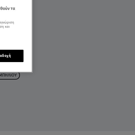
εθούν τα
αγνώριση
ση και
οδοχή
ΜΠΗΛΙΟΥ