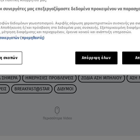
την Πολιτική Απορρήτου μας.
 οι συνεργάτες μας επεξεργαζόμαστε δεδομένα προκειμένου να παρασχ
ριβών δεδομένων γεωεντοπισμού. Ακριβής σάρωση χαρακτηριστικών συσκευής για αν
 Αποθήκευση ή/και πρόσβαση στα δεδομένα μιας συσκευής. Εξατομικευμένη διαφήμι
, μέτρηση διαφήμισης και περιεχομένου, έρευνα κοινού και ανάπτυξη υπηρεσιών.
συνεργατών (προμηθευτές)
η σκοπών
Απόρριψη όλων
Απ
Α ΣΗΜΕΡΑ
ΗΜΕΡΗΣΙΕΣ ΠΡΟΒΛΕΨΕΙΣ
ΖΩΔΙΑ ΑΣΗ ΜΠΗΛΙΟΥ
ΑΣΗ 
ΕΙΣ
BREAKFAST@STAR
ΔΙΔΥΜΟΙ
Περισσότερα Video