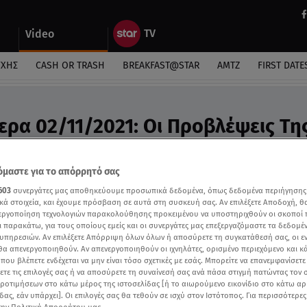
Video
ΎΧΗΣ
CASH OR TRASH
BREAKFAST@STAR
ΑΜΤΖ
FIRST DATE
ερα 02/11/2021: Οι Προβλέψεις Τη
υ - Video
ροβλέψεις της Άσης Μπήλιου στο Breakfast@star
μαστε για το απόρρητό σας
603
συνεργάτες μας αποθηκεύουμε προσωπικά δεδομένα, όπως δεδομένα περιήγησης
κά στοιχεία, και έχουμε πρόσβαση σε αυτά στη συσκευή σας. Αν επιλέξετε Αποδοχή, θ
νεργοποίηση τεχνολογιών παρακολούθησης προκειμένου να υποστηριχθούν οι σκοποί
ι παρακάτω, για τους οποίους εμείς και οι συνεργάτες μας επεξεργαζόμαστε τα δεδομέ
υπηρεσιών. Αν επιλέξετε Απόρριψη όλων όλων ή αποσύρετε τη συγκατάθεσή σας, οι ε
 θα απενεργοποιηθούν. Αν απενεργοποιηθούν οι ιχνηλάτες, ορισμένο περιεχόμενο και κά
 που βλέπετε ενδέχεται να μην είναι τόσο σχετικές με εσάς. Μπορείτε να επανεμφανίσετ
ξετε τις επιλογές σας ή να αποσύρετε τη συναίνεσή σας ανά πάσα στιγμή πατώντας τον
προτιμήσεων στο κάτω μέρος της ιστοσελίδας [ή το αιωρούμενο εικονίδιο στο κάτω α
δας, εάν υπάρχει]. Οι επιλογές σας θα τεθούν σε ισχύ στον Ιστότοπος. Για περισσότερε