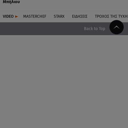
Μπήλιου
VIDEO
MASTERCHEF
STARX
ΕΙΔΉΣΕΙΣ
ΤΡΟΧΌΣ ΤΗΣ ΤΎΧΗ
Back to Top