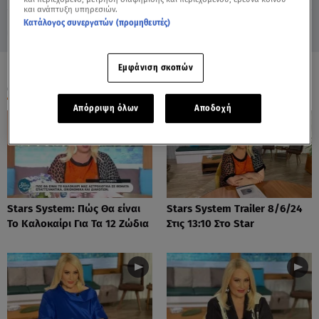
και ανάπτυξη υπηρεσιών.
Κατάλογος συνεργατών (προμηθευτές)
Εμφάνιση σκοπών
ΟΛΑ ΤΑ ΒΙΝΤΕΟ
Απόρριψη όλων
Αποδοχή
Stars System: Πώς Θα είναι
Stars System Trailer 8/6/24
Το Καλοκαίρι Για Τα 12 Ζώδια
Στις 13:10 Στο Star