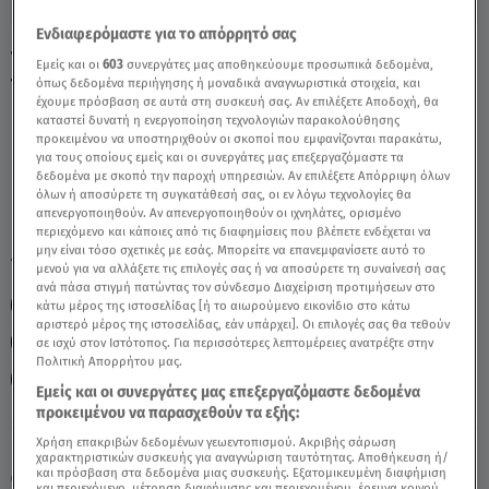
Ενδιαφερόμαστε για το απόρρητό σας
Ταύρος Σήμερα 29/10/2021: Οι Προβλέψεις
Εμείς και οι
603
συνεργάτες μας αποθηκεύουμε προσωπικά δεδομένα,
Της Άσης Μπήλιου - Video
όπως δεδομένα περιήγησης ή μοναδικά αναγνωριστικά στοιχεία, και
έχουμε πρόσβαση σε αυτά στη συσκευή σας. Αν επιλέξετε Αποδοχή, θα
καταστεί δυνατή η ενεργοποίηση τεχνολογιών παρακολούθησης
προκειμένου να υποστηριχθούν οι σκοποί που εμφανίζονται παρακάτω,
για τους οποίους εμείς και οι συνεργάτες μας επεξεργαζόμαστε τα
δεδομένα με σκοπό την παροχή υπηρεσιών. Αν επιλέξετε Απόρριψη όλων
όλων ή αποσύρετε τη συγκατάθεσή σας, οι εν λόγω τεχνολογίες θα
απενεργοποιηθούν. Αν απενεργοποιηθούν οι ιχνηλάτες, ορισμένο
περιεχόμενο και κάποιες από τις διαφημίσεις που βλέπετε ενδέχεται να
μην είναι τόσο σχετικές με εσάς. Μπορείτε να επανεμφανίσετε αυτό το
TAGS:
ΤΑΥΡΟΣ
ΖΩΔΙΑ
ΖΩΔΙΑ ΣΗΜΕΡΑ
μενού για να αλλάξετε τις επιλογές σας ή να αποσύρετε τη συναίνεσή σας
ανά πάσα στιγμή πατώντας τον σύνδεσμο Διαχείριση προτιμήσεων στο
ΑΣΤΡΟΛΟΓΙΚΕΣ ΠΡΟΒΛΕΨΕΙΣ
ΑΣΗ ΜΠΗΛΙΟΥ
κάτω μέρος της ιστοσελίδας [ή το αιωρούμενο εικονίδιο στο κάτω
αριστερό μέρος της ιστοσελίδας, εάν υπάρχει]. Οι επιλογές σας θα τεθούν
ΖΩΔΙΑ ΑΣΗ ΜΠΗΛΙΟΥ
ΗΜΕΡΗΣΙΕΣ ΠΡΟΒΛΕΨΕΙΣ
σε ισχύ στον Ιστότοπος. Για περισσότερες λεπτομέρειες ανατρέξτε στην
Πολιτική Απορρήτου μας.
BREAKFAST@STAR
Εμείς και οι συνεργάτες μας επεξεργαζόμαστε δεδομένα
προκειμένου να παρασχεθούν τα εξής:
Χρήση επακριβών δεδομένων γεωεντοπισμού. Ακριβής σάρωση
Παρασκευή 7 Αυγούστου 2026
χαρακτηριστικών συσκευής για αναγνώριση ταυτότητας. Αποθήκευση ή/
και πρόσβαση στα δεδομένα μιας συσκευής. Εξατομικευμένη διαφήμιση
29.10.21, 11:14
ΖΩΔΙΑ
και περιεχόμενο, μέτρηση διαφήμισης και περιεχομένου, έρευνα κοινού