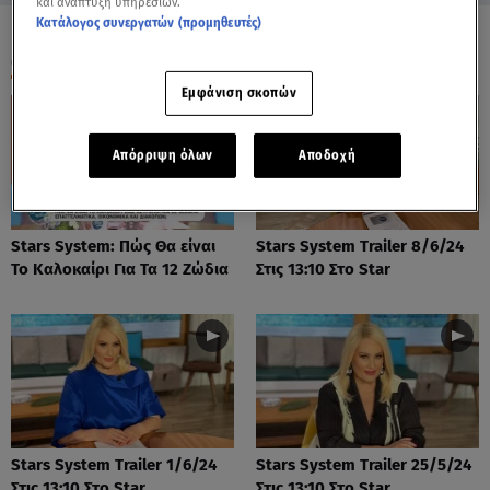
και ανάπτυξη υπηρεσιών.
Κατάλογος συνεργατών (προμηθευτές)
ΟΛΑ ΤΑ ΒΙΝΤΕΟ
Εμφάνιση σκοπών
Απόρριψη όλων
Αποδοχή
Stars System: Πώς Θα είναι
Stars System Trailer 8/6/24
Το Καλοκαίρι Για Τα 12 Ζώδια
Στις 13:10 Στο Star
Stars System Trailer 1/6/24
Stars System Trailer 25/5/24
Στις 13:10 Στο Star
Στις 13:10 Στο Star