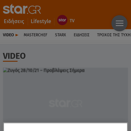
Ειδήσεις
Lifestyle
VIDEO
MASTERCHEF
STARX
ΕΙΔΉΣΕΙΣ
ΤΡΟΧΌΣ ΤΗΣ ΤΎΧΗ
VIDEO