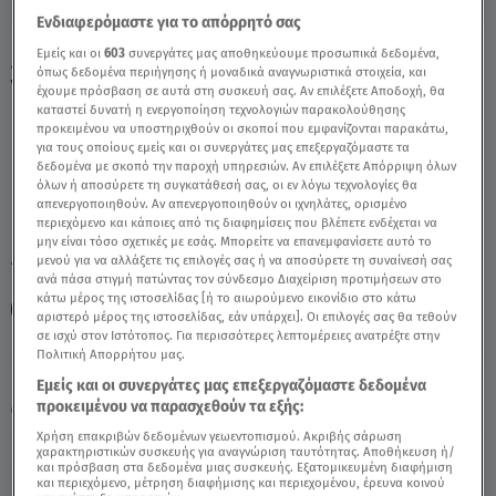
Ενδιαφερόμαστε για το απόρρητό σας
Εμείς και οι
603
συνεργάτες μας αποθηκεύουμε προσωπικά δεδομένα,
Ζυγός 28/10/21 – Προβλέψεις Σήμερα -
όπως δεδομένα περιήγησης ή μοναδικά αναγνωριστικά στοιχεία, και
Video
έχουμε πρόσβαση σε αυτά στη συσκευή σας. Αν επιλέξετε Αποδοχή, θα
καταστεί δυνατή η ενεργοποίηση τεχνολογιών παρακολούθησης
προκειμένου να υποστηριχθούν οι σκοποί που εμφανίζονται παρακάτω,
για τους οποίους εμείς και οι συνεργάτες μας επεξεργαζόμαστε τα
δεδομένα με σκοπό την παροχή υπηρεσιών. Αν επιλέξετε Απόρριψη όλων
όλων ή αποσύρετε τη συγκατάθεσή σας, οι εν λόγω τεχνολογίες θα
απενεργοποιηθούν. Αν απενεργοποιηθούν οι ιχνηλάτες, ορισμένο
περιεχόμενο και κάποιες από τις διαφημίσεις που βλέπετε ενδέχεται να
μην είναι τόσο σχετικές με εσάς. Μπορείτε να επανεμφανίσετε αυτό το
μενού για να αλλάξετε τις επιλογές σας ή να αποσύρετε τη συναίνεσή σας
TAGS:
ΖΥΓΟΣ
ΖΩΔΙΑ
ΖΩΔΙΑ ΑΣΗ ΜΠΗΛΙΟΥ
ανά πάσα στιγμή πατώντας τον σύνδεσμο Διαχείριση προτιμήσεων στο
κάτω μέρος της ιστοσελίδας [ή το αιωρούμενο εικονίδιο στο κάτω
BREAKFAST@STAR
αριστερό μέρος της ιστοσελίδας, εάν υπάρχει]. Οι επιλογές σας θα τεθούν
σε ισχύ στον Ιστότοπος. Για περισσότερες λεπτομέρειες ανατρέξτε στην
Πολιτική Απορρήτου μας.
Κυριακή 9 Αυγούστου 2026
Εμείς και οι συνεργάτες μας επεξεργαζόμαστε δεδομένα
προκειμένου να παρασχεθούν τα εξής:
28.10.21, 11:26
ΖΩΔΙΑ
Χρήση επακριβών δεδομένων γεωεντοπισμού. Ακριβής σάρωση
χαρακτηριστικών συσκευής για αναγνώριση ταυτότητας. Αποθήκευση ή/
και πρόσβαση στα δεδομένα μιας συσκευής. Εξατομικευμένη διαφήμιση
και περιεχόμενο, μέτρηση διαφήμισης και περιεχομένου, έρευνα κοινού