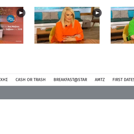
ΎΧΗΣ
CASH OR TRASH
BREAKFAST@STAR
ΑΜΤΖ
FIRST DATE