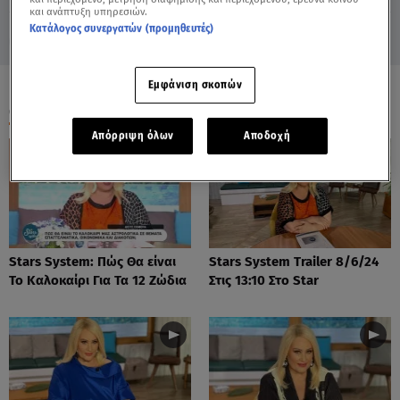
και ανάπτυξη υπηρεσιών.
Κατάλογος συνεργατών (προμηθευτές)
Εμφάνιση σκοπών
ΟΛΑ ΤΑ ΒΙΝΤΕΟ
Απόρριψη όλων
Αποδοχή
Stars System: Πώς Θα είναι
Stars System Trailer 8/6/24
Το Καλοκαίρι Για Τα 12 Ζώδια
Στις 13:10 Στο Star