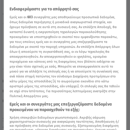
Ενδιαφερόμαστε για το απόρρητό σας
Τοξότης 18/10/21: Η επικοινωνία σε
Εμείς και οι
603
συνεργάτες μας αποθηκεύουμε προσωπικά δεδομένα,
φυσιολογικούς ρυθμούς - Video
όπως δεδομένα περιήγησης ή μοναδικά αναγνωριστικά στοιχεία, και
έχουμε πρόσβαση σε αυτά στη συσκευή σας. Αν επιλέξετε Αποδοχή, θα
καταστεί δυνατή η ενεργοποίηση τεχνολογιών παρακολούθησης
προκειμένου να υποστηριχθούν οι σκοποί που εμφανίζονται παρακάτω,
για τους οποίους εμείς και οι συνεργάτες μας επεξεργαζόμαστε τα
δεδομένα με σκοπό την παροχή υπηρεσιών. Αν επιλέξετε Απόρριψη όλων
όλων ή αποσύρετε τη συγκατάθεσή σας, οι εν λόγω τεχνολογίες θα
απενεργοποιηθούν. Αν απενεργοποιηθούν οι ιχνηλάτες, ορισμένο
περιεχόμενο και κάποιες από τις διαφημίσεις που βλέπετε ενδέχεται να
μην είναι τόσο σχετικές με εσάς. Μπορείτε να επανεμφανίσετε αυτό το
TAGS:
ΖΩΔΙΑ ΤΟΞΟΤΗΣ
ΖΩΔΙΑ ΑΣΗ ΜΠΗΛΙΟΥ
μενού για να αλλάξετε τις επιλογές σας ή να αποσύρετε τη συναίνεσή σας
ανά πάσα στιγμή πατώντας τον σύνδεσμο Διαχείριση προτιμήσεων στο
ΖΩΔΙΑ ΣΗΜΕΡΑ
ΑΣΤΡΟΛΟΓΙΚΕΣ ΠΡΟΒΛΕΨΕΙΣ
κάτω μέρος της ιστοσελίδας [ή το αιωρούμενο εικονίδιο στο κάτω
αριστερό μέρος της ιστοσελίδας, εάν υπάρχει]. Οι επιλογές σας θα τεθούν
ΑΣΤΡΟΛΟΓΙΚΕΣ ΠΡΟΒΛΕΨΕΙΣ
ΑΣΤΡΟΛΟΓΙΚΕΣ ΠΡΟΒΛΕΨΕΙΣ
σε ισχύ στον Ιστότοπος. Για περισσότερες λεπτομέρειες ανατρέξτε στην
Πολιτική Απορρήτου μας.
BREAKFAST@STAR
Εμείς και οι συνεργάτες μας επεξεργαζόμαστε δεδομένα
προκειμένου να παρασχεθούν τα εξής:
Χρήση επακριβών δεδομένων γεωεντοπισμού. Ακριβής σάρωση
Σάββατο 8 Αυγούστου 2026
χαρακτηριστικών συσκευής για αναγνώριση ταυτότητας. Αποθήκευση ή/
και πρόσβαση στα δεδομένα μιας συσκευής. Εξατομικευμένη διαφήμιση
18.10.21, 12:31
ΖΩΔΙΑ
και περιεχόμενο, μέτρηση διαφήμισης και περιεχομένου, έρευνα κοινού