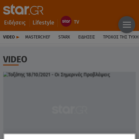
Ειδήσεις
Lifestyle
VIDEO
MASTERCHEF
STARX
ΕΙΔΉΣΕΙΣ
ΤΡΟΧΌΣ ΤΗΣ ΤΎΧΗ
VIDEO