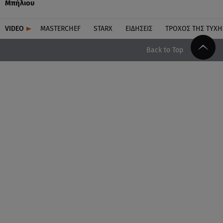
Μπήλιου
VIDEO
MASTERCHEF
STARX
ΕΙΔΉΣΕΙΣ
ΤΡΟΧΌΣ ΤΗΣ ΤΎΧΗ
Back to Top