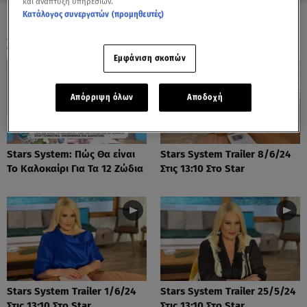
και ανάπτυξη υπηρεσιών.
Κατάλογος συνεργατών (προμηθευτές)
ΟΛΑ ΤΑ ΒΙΝΤΕΟ
Εμφάνιση σκοπών
Απόρριψη όλων
Αποδοχή
Stars System: Πώς Θα είναι
Stars System Trailer 8/6/24
Το Καλοκαίρι Για Τα 12 Ζώδια
Στις 13:10 Στο Star
Stars System Trailer 1/6/24
Stars System Trailer 25/5/24
Στις 13:10 Στο Star
Στις 13:10 Στο Star