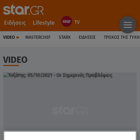
Ειδήσεις
Lifestyle
VIDEO
MASTERCHEF
STARX
ΕΙΔΉΣΕΙΣ
ΤΡΟΧΌΣ ΤΗΣ ΤΎΧΗ
VIDEO