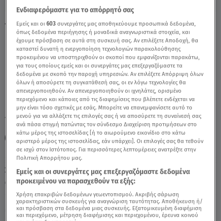
Ενδιαφερόμαστε για το απόρρητό σας
Εμείς και οι
603
συνεργάτες μας αποθηκεύουμε προσωπικά δεδομένα,
Τοξότης: 05/10/2021 - Οι Σημερινές
όπως δεδομένα περιήγησης ή μοναδικά αναγνωριστικά στοιχεία, και
Προβλέψεις - Video
έχουμε πρόσβαση σε αυτά στη συσκευή σας. Αν επιλέξετε Αποδοχή, θα
καταστεί δυνατή η ενεργοποίηση τεχνολογιών παρακολούθησης
προκειμένου να υποστηριχθούν οι σκοποί που εμφανίζονται παρακάτω,
για τους οποίους εμείς και οι συνεργάτες μας επεξεργαζόμαστε τα
δεδομένα με σκοπό την παροχή υπηρεσιών. Αν επιλέξετε Απόρριψη όλων
όλων ή αποσύρετε τη συγκατάθεσή σας, οι εν λόγω τεχνολογίες θα
απενεργοποιηθούν. Αν απενεργοποιηθούν οι ιχνηλάτες, ορισμένο
περιεχόμενο και κάποιες από τις διαφημίσεις που βλέπετε ενδέχεται να
μην είναι τόσο σχετικές με εσάς. Μπορείτε να επανεμφανίσετε αυτό το
μενού για να αλλάξετε τις επιλογές σας ή να αποσύρετε τη συναίνεσή σας
TAGS:
ΤΟΞΟΤΗΣ
ΤΟΞΟΤΕΣ ΣΗΜΕΡΑ
ΖΩΔΙΑ
ανά πάσα στιγμή πατώντας τον σύνδεσμο Διαχείριση προτιμήσεων στο
κάτω μέρος της ιστοσελίδας [ή το αιωρούμενο εικονίδιο στο κάτω
ΖΩΔΙΑ ΣΗΜΕΡΑ
ΑΣΤΡΟΛΟΓΙΚΕΣ ΠΡΟΒΛΕΨΕΙΣ
αριστερό μέρος της ιστοσελίδας, εάν υπάρχει]. Οι επιλογές σας θα τεθούν
σε ισχύ στον Ιστότοπος. Για περισσότερες λεπτομέρειες ανατρέξτε στην
Πολιτική Απορρήτου μας.
Σάββατο 8 Αυγούστου 2026
Εμείς και οι συνεργάτες μας επεξεργαζόμαστε δεδομένα
προκειμένου να παρασχεθούν τα εξής:
05.10.21, 12:18
ΖΩΔΙΑ
Χρήση επακριβών δεδομένων γεωεντοπισμού. Ακριβής σάρωση
χαρακτηριστικών συσκευής για αναγνώριση ταυτότητας. Αποθήκευση ή/
και πρόσβαση στα δεδομένα μιας συσκευής. Εξατομικευμένη διαφήμιση
και περιεχόμενο, μέτρηση διαφήμισης και περιεχομένου, έρευνα κοινού