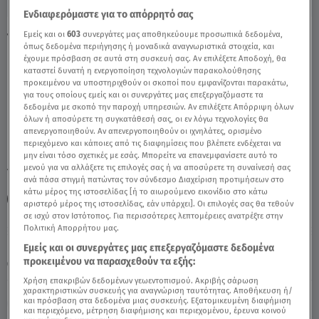
Ενδιαφερόμαστε για το απόρρητό σας
Εμείς και οι
603
συνεργάτες μας αποθηκεύουμε προσωπικά δεδομένα,
Τοξότης: 04/10/2021 - Οι Σημερινές
όπως δεδομένα περιήγησης ή μοναδικά αναγνωριστικά στοιχεία, και
Προβλέψεις - Video
έχουμε πρόσβαση σε αυτά στη συσκευή σας. Αν επιλέξετε Αποδοχή, θα
καταστεί δυνατή η ενεργοποίηση τεχνολογιών παρακολούθησης
προκειμένου να υποστηριχθούν οι σκοποί που εμφανίζονται παρακάτω,
για τους οποίους εμείς και οι συνεργάτες μας επεξεργαζόμαστε τα
δεδομένα με σκοπό την παροχή υπηρεσιών. Αν επιλέξετε Απόρριψη όλων
όλων ή αποσύρετε τη συγκατάθεσή σας, οι εν λόγω τεχνολογίες θα
απενεργοποιηθούν. Αν απενεργοποιηθούν οι ιχνηλάτες, ορισμένο
περιεχόμενο και κάποιες από τις διαφημίσεις που βλέπετε ενδέχεται να
μην είναι τόσο σχετικές με εσάς. Μπορείτε να επανεμφανίσετε αυτό το
μενού για να αλλάξετε τις επιλογές σας ή να αποσύρετε τη συναίνεσή σας
TAGS:
ΤΟΞΟΤΗΣ
ΤΟΞΟΤΕΣ ΣΗΜΕΡΑ
ΖΩΔΙΑ
ΖΩΔΙΑ
ανά πάσα στιγμή πατώντας τον σύνδεσμο Διαχείριση προτιμήσεων στο
κάτω μέρος της ιστοσελίδας [ή το αιωρούμενο εικονίδιο στο κάτω
ΖΩΔΙΑ
ΖΩΔΙΑ ΣΗΜΕΡΑ
ΑΣΤΡΟΛΟΓΙΚΕΣ ΠΡΟΒΛΕΨΕΙΣ
αριστερό μέρος της ιστοσελίδας, εάν υπάρχει]. Οι επιλογές σας θα τεθούν
σε ισχύ στον Ιστότοπος. Για περισσότερες λεπτομέρειες ανατρέξτε στην
Πολιτική Απορρήτου μας.
Κυριακή 9 Αυγούστου 2026
Εμείς και οι συνεργάτες μας επεξεργαζόμαστε δεδομένα
προκειμένου να παρασχεθούν τα εξής:
04.10.21, 11:55
ΖΩΔΙΑ
Χρήση επακριβών δεδομένων γεωεντοπισμού. Ακριβής σάρωση
χαρακτηριστικών συσκευής για αναγνώριση ταυτότητας. Αποθήκευση ή/
και πρόσβαση στα δεδομένα μιας συσκευής. Εξατομικευμένη διαφήμιση
και περιεχόμενο, μέτρηση διαφήμισης και περιεχομένου, έρευνα κοινού