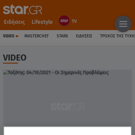
Ειδήσεις
Lifestyle
VIDEO
MASTERCHEF
STARX
ΕΙΔΉΣΕΙΣ
ΤΡΟΧΌΣ ΤΗΣ ΤΎΧΗ
VIDEO