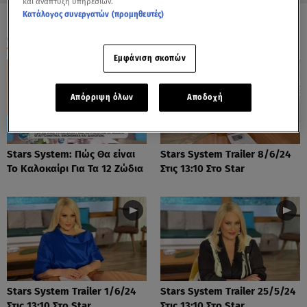
και ανάπτυξη υπηρεσιών.
Κατάλογος συνεργατών (προμηθευτές)
ΟΛΑ ΤΑ ΒΙΝΤΕΟ
Εμφάνιση σκοπών
Απόρριψη όλων
Αποδοχή
Stars System: Πώς Θα είναι
Stars System Trailer 8/6/24
Το Καλοκαίρι Για Τα 12 Ζώδια
Στις 13:10 Στο Star
Stars System Trailer 1/6/24
Stars System Trailer 25/5/24
Στις 13:10 Στο Star
Στις 13:10 Στο Star