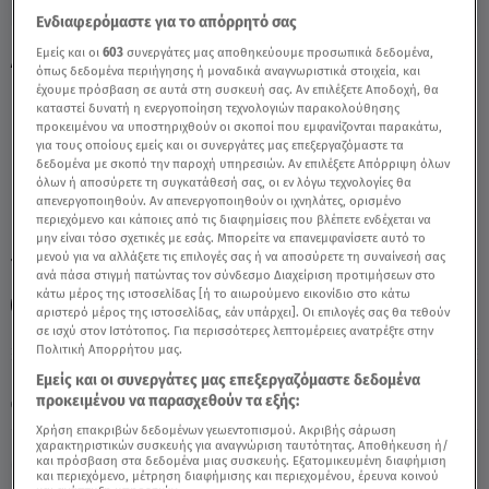
Ενδιαφερόμαστε για το απόρρητό σας
Εμείς και οι
603
συνεργάτες μας αποθηκεύουμε προσωπικά δεδομένα,
Λέων: 04/10/2021 - Οι Σημερινές
όπως δεδομένα περιήγησης ή μοναδικά αναγνωριστικά στοιχεία, και
Προβλέψεις - Video
έχουμε πρόσβαση σε αυτά στη συσκευή σας. Αν επιλέξετε Αποδοχή, θα
καταστεί δυνατή η ενεργοποίηση τεχνολογιών παρακολούθησης
προκειμένου να υποστηριχθούν οι σκοποί που εμφανίζονται παρακάτω,
για τους οποίους εμείς και οι συνεργάτες μας επεξεργαζόμαστε τα
δεδομένα με σκοπό την παροχή υπηρεσιών. Αν επιλέξετε Απόρριψη όλων
όλων ή αποσύρετε τη συγκατάθεσή σας, οι εν λόγω τεχνολογίες θα
απενεργοποιηθούν. Αν απενεργοποιηθούν οι ιχνηλάτες, ορισμένο
περιεχόμενο και κάποιες από τις διαφημίσεις που βλέπετε ενδέχεται να
μην είναι τόσο σχετικές με εσάς. Μπορείτε να επανεμφανίσετε αυτό το
μενού για να αλλάξετε τις επιλογές σας ή να αποσύρετε τη συναίνεσή σας
TAGS:
ΛΕΩΝ
ΛΕΟΝΤΕΣ ΣΗΜΕΡΑ
ΖΩΔΙΑ
ΖΩΔΙΑ
ανά πάσα στιγμή πατώντας τον σύνδεσμο Διαχείριση προτιμήσεων στο
κάτω μέρος της ιστοσελίδας [ή το αιωρούμενο εικονίδιο στο κάτω
ΖΩΔΙΑ ΣΗΜΕΡΑ
ΑΣΤΡΟΛΟΓΙΚΕΣ ΠΡΟΒΛΕΨΕΙΣ
αριστερό μέρος της ιστοσελίδας, εάν υπάρχει]. Οι επιλογές σας θα τεθούν
σε ισχύ στον Ιστότοπος. Για περισσότερες λεπτομέρειες ανατρέξτε στην
Πολιτική Απορρήτου μας.
Παρασκευή 7 Αυγούστου 2026
Εμείς και οι συνεργάτες μας επεξεργαζόμαστε δεδομένα
προκειμένου να παρασχεθούν τα εξής:
04.10.21, 11:31
ΖΩΔΙΑ
Χρήση επακριβών δεδομένων γεωεντοπισμού. Ακριβής σάρωση
χαρακτηριστικών συσκευής για αναγνώριση ταυτότητας. Αποθήκευση ή/
και πρόσβαση στα δεδομένα μιας συσκευής. Εξατομικευμένη διαφήμιση
και περιεχόμενο, μέτρηση διαφήμισης και περιεχομένου, έρευνα κοινού