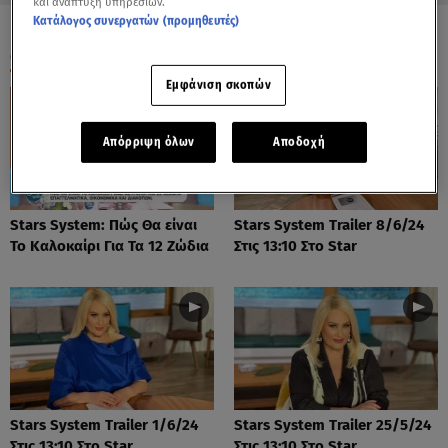
και ανάπτυξη υπηρεσιών.
Κατάλογος συνεργατών (προμηθευτές)
ΟΛΑ ΤΑ ΒΙΝΤΕΟ
Εμφάνιση σκοπών
Απόρριψη όλων
Αποδοχή
Stars System: Πώς Θα είναι
Stars System Trailer 8/6/24
Το Καλοκαίρι Για Τα 12 Ζώδια
Στις 13:10 Στο Star
Stars System Trailer 1/6/24
Stars System Trailer 25/5/24
Στις 13:10 Στο Star
Στις 13:10 Στο Star