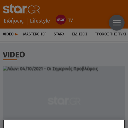
Ειδήσεις
Lifestyle
VIDEO
MASTERCHEF
STARX
ΕΙΔΉΣΕΙΣ
ΤΡΟΧΌΣ ΤΗΣ ΤΎΧΗ
VIDEO