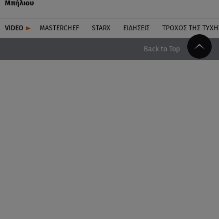
Μπήλιου
VIDEO
MASTERCHEF
STARX
ΕΙΔΉΣΕΙΣ
ΤΡΟΧΌΣ ΤΗΣ ΤΎΧΗ
Back to Top