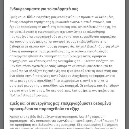
Ενδιαφερόμαστε για το απόρρητό σας
Αιγόκερως 30/9/2021 - Οι Σημερινές
Εμείς και οι
603
συνεργάτες μας αποθηκεύουμε προσωπικά δεδομένα,
Προβλέψεις - Video
όπως δεδομένα περιήγησης ή μοναδικά αναγνωριστικά στοιχεία, και
έχουμε πρόσβαση σε αυτά στη συσκευή σας. Αν επιλέξετε Αποδοχή, θα
καταστεί δυνατή η ενεργοποίηση τεχνολογιών παρακολούθησης
προκειμένου να υποστηριχθούν οι σκοποί που εμφανίζονται παρακάτω,
για τους οποίους εμείς και οι συνεργάτες μας επεξεργαζόμαστε τα
δεδομένα με σκοπό την παροχή υπηρεσιών. Αν επιλέξετε Απόρριψη όλων
όλων ή αποσύρετε τη συγκατάθεσή σας, οι εν λόγω τεχνολογίες θα
απενεργοποιηθούν. Αν απενεργοποιηθούν οι ιχνηλάτες, ορισμένο
περιεχόμενο και κάποιες από τις διαφημίσεις που βλέπετε ενδέχεται να
μην είναι τόσο σχετικές με εσάς. Μπορείτε να επανεμφανίσετε αυτό το
TAGS:
ΖΩΔΙΑ ΑΙΓΟΚΕΡΩΣ
ΠΡΟΒΛΕΨΕΙΣ ΑΙΓΟΚΕΡΩΣ
μενού για να αλλάξετε τις επιλογές σας ή να αποσύρετε τη συναίνεσή σας
ανά πάσα στιγμή πατώντας τον σύνδεσμο Διαχείριση προτιμήσεων στο
ΖΩΔΙΑ ΑΣΗ ΜΠΗΛΙΟΥ
ΑΣΤΡΟΛΟΓΙΚΕΣ ΠΡΟΒΛΕΨΕΙΣ
κάτω μέρος της ιστοσελίδας [ή το αιωρούμενο εικονίδιο στο κάτω
αριστερό μέρος της ιστοσελίδας, εάν υπάρχει]. Οι επιλογές σας θα τεθούν
ΑΣΤΡΟΛΟΓΙΚΕΣ ΠΡΟΒΛΕΨΕΙΣ
ΑΣΤΡΟΛΟΓΙΚΕΣ ΠΡΟΒΛΕΨΕΙΣ
σε ισχύ στον Ιστότοπος. Για περισσότερες λεπτομέρειες ανατρέξτε στην
Πολιτική Απορρήτου μας.
BREAKFAST@STAR
Εμείς και οι συνεργάτες μας επεξεργαζόμαστε δεδομένα
προκειμένου να παρασχεθούν τα εξής:
Χρήση επακριβών δεδομένων γεωεντοπισμού. Ακριβής σάρωση
Παρασκευή 7 Αυγούστου 2026
χαρακτηριστικών συσκευής για αναγνώριση ταυτότητας. Αποθήκευση ή/
και πρόσβαση στα δεδομένα μιας συσκευής. Εξατομικευμένη διαφήμιση
30.09.21, 12:42
ΖΩΔΙΑ
και περιεχόμενο, μέτρηση διαφήμισης και περιεχομένου, έρευνα κοινού