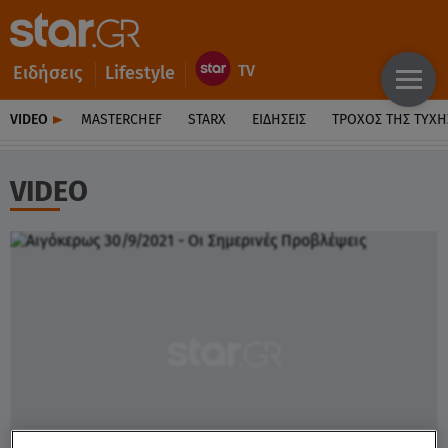
Ειδήσεις
Lifestyle
VIDEO
MASTERCHEF
STARX
ΕΙΔΉΣΕΙΣ
ΤΡΟΧΌΣ ΤΗΣ ΤΎΧΗ
VIDEO