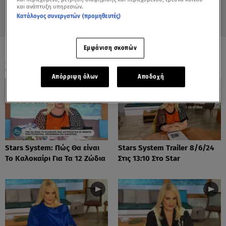
και ανάπτυξη υπηρεσιών.
Κατάλογος συνεργατών (προμηθευτές)
Εμφάνιση σκοπών
ΟΛΑ ΤΑ ΒΙΝΤΕΟ
Απόρριψη όλων
Αποδοχή
Stars System: Πώς Θα είναι
Stars System Trailer 8/6/24
Το Καλοκαίρι Για Τα 12 Ζώδια
Στις 13:10 Στο Star