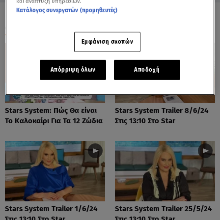
και ανάπτυξη υπηρεσιών.
Κατάλογος συνεργατών (προμηθευτές)
ΟΛΑ ΤΑ ΒΙΝΤΕΟ
Εμφάνιση σκοπών
Απόρριψη όλων
Αποδοχή
Stars System: Πώς Θα είναι
Stars System Trailer 8/6/24
Το Καλοκαίρι Για Τα 12 Ζώδια
Στις 13:10 Στο Star
Stars System Trailer 1/6/24
Stars System Trailer 25/5/24
Στις 13:10 Στο Star
Στις 13:10 Στο Star