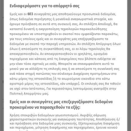
Ενδιαφερόμαστε για το απόρρητό σας
Εμείς και οι
603
συνεργάτες μας αποθηκεύουμε προσωπικά δεδομένα,
Λέων: 28/9/2021 - Οι Σημερινές
όπως δεδομένα περιήγησης ή μοναδικά αναγνωριστικά στοιχεία, και
Προβλέψεις - Video
έχουμε πρόσβαση σε αυτά στη συσκευή σας. Αν επιλέξετε Αποδοχή, θα
καταστεί δυνατή η ενεργοποίηση τεχνολογιών παρακολούθησης
προκειμένου να υποστηριχθούν οι σκοποί που εμφανίζονται παρακάτω,
για τους οποίους εμείς και οι συνεργάτες μας επεξεργαζόμαστε τα
δεδομένα με σκοπό την παροχή υπηρεσιών. Αν επιλέξετε Απόρριψη όλων
όλων ή αποσύρετε τη συγκατάθεσή σας, οι εν λόγω τεχνολογίες θα
απενεργοποιηθούν. Αν απενεργοποιηθούν οι ιχνηλάτες, ορισμένο
περιεχόμενο και κάποιες από τις διαφημίσεις που βλέπετε ενδέχεται να
μην είναι τόσο σχετικές με εσάς. Μπορείτε να επανεμφανίσετε αυτό το
μενού για να αλλάξετε τις επιλογές σας ή να αποσύρετε τη συναίνεσή σας
TAGS:
ΛΕΩΝ
ΛΕΩΝ ΣΗΜΕΡΑ
ΖΩΔΙΑ
ΖΩΔΙΑ
ΖΩΔΙΑ
ανά πάσα στιγμή πατώντας τον σύνδεσμο Διαχείριση προτιμήσεων στο
κάτω μέρος της ιστοσελίδας [ή το αιωρούμενο εικονίδιο στο κάτω
ΖΩΔΙΑ ΣΗΜΕΡΑ
ΑΣΤΡΟΛΟΓΙΚΕΣ ΠΡΟΒΛΕΨΕΙΣ
αριστερό μέρος της ιστοσελίδας, εάν υπάρχει]. Οι επιλογές σας θα τεθούν
σε ισχύ στον Ιστότοπος. Για περισσότερες λεπτομέρειες ανατρέξτε στην
Πολιτική Απορρήτου μας.
Σάββατο 8 Αυγούστου 2026
Εμείς και οι συνεργάτες μας επεξεργαζόμαστε δεδομένα
προκειμένου να παρασχεθούν τα εξής:
28.09.21, 12:12
ΖΩΔΙΑ
Χρήση επακριβών δεδομένων γεωεντοπισμού. Ακριβής σάρωση
χαρακτηριστικών συσκευής για αναγνώριση ταυτότητας. Αποθήκευση ή/
και πρόσβαση στα δεδομένα μιας συσκευής. Εξατομικευμένη διαφήμιση
και περιεχόμενο, μέτρηση διαφήμισης και περιεχομένου, έρευνα κοινού