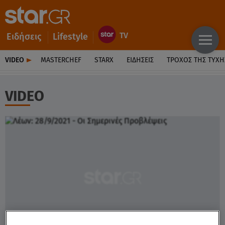
Ειδήσεις
Lifestyle
VIDEO
MASTERCHEF
STARX
ΕΙΔΉΣΕΙΣ
ΤΡΟΧΌΣ ΤΗΣ ΤΎΧΗ
VIDEO