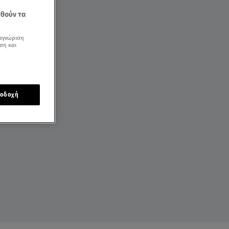
εθούν τα
αγνώριση
ση και
οδοχή