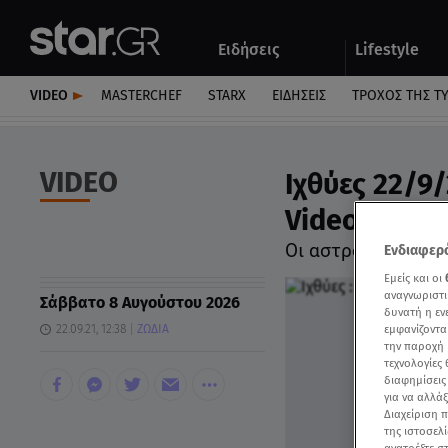
Αθλητικά
Quiz
Ειδήσεις
Lifestyle
Αυτοκίνητο
VIDEO
MASTERCHEF
STARX
ΕΙΔΉΣΕΙΣ
ΤΡΟΧΌΣ ΤΗΣ Τ
VIDEO
Ιχθύες 22/9/
Video
Οι αστρολογικές π
Ενδιαφερό
Εμείς και οι
αναγνωριστι
Σάββατο 8 Αυγούστου 2026
δυνατή η ε
22.09.21, 12:38
ΖΩΔΙΑ
εμφανίζοντα
την παροχή 
τεχνολογίες
διαφημίσεις
για να αλλά
Διαχείριση 
της ιστοσελί