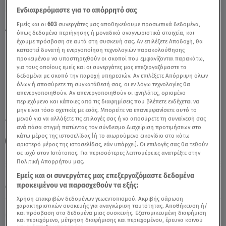
Ενδιαφερόμαστε για το απόρρητό σας
Εμείς και οι
603
συνεργάτες μας αποθηκεύουμε προσωπικά δεδομένα,
Αιγόκερως: 21/9/2021 - Οι Σημερινές
όπως δεδομένα περιήγησης ή μοναδικά αναγνωριστικά στοιχεία, και
Προβλέψεις - Video
έχουμε πρόσβαση σε αυτά στη συσκευή σας. Αν επιλέξετε Αποδοχή, θα
καταστεί δυνατή η ενεργοποίηση τεχνολογιών παρακολούθησης
προκειμένου να υποστηριχθούν οι σκοποί που εμφανίζονται παρακάτω,
για τους οποίους εμείς και οι συνεργάτες μας επεξεργαζόμαστε τα
δεδομένα με σκοπό την παροχή υπηρεσιών. Αν επιλέξετε Απόρριψη όλων
όλων ή αποσύρετε τη συγκατάθεσή σας, οι εν λόγω τεχνολογίες θα
απενεργοποιηθούν. Αν απενεργοποιηθούν οι ιχνηλάτες, ορισμένο
περιεχόμενο και κάποιες από τις διαφημίσεις που βλέπετε ενδέχεται να
μην είναι τόσο σχετικές με εσάς. Μπορείτε να επανεμφανίσετε αυτό το
μενού για να αλλάξετε τις επιλογές σας ή να αποσύρετε τη συναίνεσή σας
TAGS:
ΑΙΓΟΚΕΡΩΣ
ΑΙΓΟΚΕΡΩΣ ΣΗΜΕΡΑ
ΖΩΔΙΑ
ανά πάσα στιγμή πατώντας τον σύνδεσμο Διαχείριση προτιμήσεων στο
κάτω μέρος της ιστοσελίδας [ή το αιωρούμενο εικονίδιο στο κάτω
ΖΩΔΙΑ ΣΗΜΕΡΑ
ΑΣΤΡΟΛΟΓΙΚΕΣ ΠΡΟΒΛΕΨΕΙΣ
αριστερό μέρος της ιστοσελίδας, εάν υπάρχει]. Οι επιλογές σας θα τεθούν
σε ισχύ στον Ιστότοπος. Για περισσότερες λεπτομέρειες ανατρέξτε στην
Πολιτική Απορρήτου μας.
Κυριακή 9 Αυγούστου 2026
Εμείς και οι συνεργάτες μας επεξεργαζόμαστε δεδομένα
προκειμένου να παρασχεθούν τα εξής:
21.09.21, 12:17
ΖΩΔΙΑ
Χρήση επακριβών δεδομένων γεωεντοπισμού. Ακριβής σάρωση
χαρακτηριστικών συσκευής για αναγνώριση ταυτότητας. Αποθήκευση ή/
και πρόσβαση στα δεδομένα μιας συσκευής. Εξατομικευμένη διαφήμιση
και περιεχόμενο, μέτρηση διαφήμισης και περιεχομένου, έρευνα κοινού