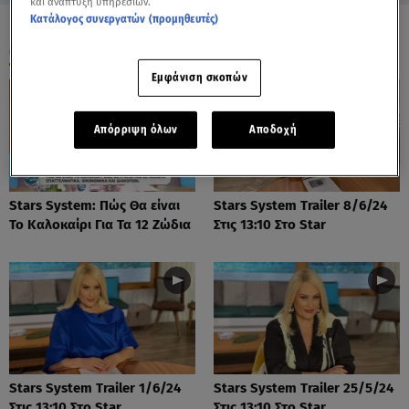
και ανάπτυξη υπηρεσιών.
Κατάλογος συνεργατών (προμηθευτές)
ΟΛΑ ΤΑ ΒΙΝΤΕΟ
Εμφάνιση σκοπών
Απόρριψη όλων
Αποδοχή
Stars System: Πώς Θα είναι
Stars System Trailer 8/6/24
Το Καλοκαίρι Για Τα 12 Ζώδια
Στις 13:10 Στο Star
Stars System Trailer 1/6/24
Stars System Trailer 25/5/24
Στις 13:10 Στο Star
Στις 13:10 Στο Star