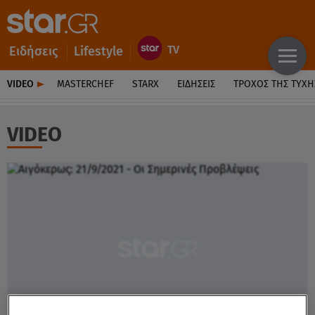
Ειδήσεις
Lifestyle
VIDEO
MASTERCHEF
STARX
ΕΙΔΉΣΕΙΣ
ΤΡΟΧΌΣ ΤΗΣ ΤΎΧΗ
VIDEO