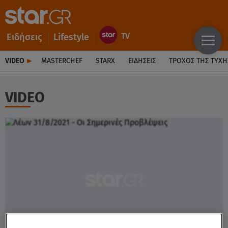
Ειδήσεις
Lifestyle
VIDEO
MASTERCHEF
STARX
ΕΙΔΉΣΕΙΣ
ΤΡΟΧΌΣ ΤΗΣ ΤΎΧΗ
VIDEO