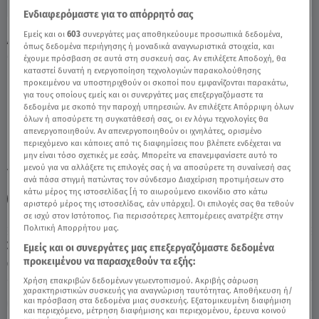
Ενδιαφερόμαστε για το απόρρητό σας
Εμείς και οι
603
συνεργάτες μας αποθηκεύουμε προσωπικά δεδομένα,
Λέων 31/8/2021 - Οι Σημερινές Προβλέψεις
όπως δεδομένα περιήγησης ή μοναδικά αναγνωριστικά στοιχεία, και
- Video
έχουμε πρόσβαση σε αυτά στη συσκευή σας. Αν επιλέξετε Αποδοχή, θα
καταστεί δυνατή η ενεργοποίηση τεχνολογιών παρακολούθησης
προκειμένου να υποστηριχθούν οι σκοποί που εμφανίζονται παρακάτω,
για τους οποίους εμείς και οι συνεργάτες μας επεξεργαζόμαστε τα
δεδομένα με σκοπό την παροχή υπηρεσιών. Αν επιλέξετε Απόρριψη όλων
όλων ή αποσύρετε τη συγκατάθεσή σας, οι εν λόγω τεχνολογίες θα
απενεργοποιηθούν. Αν απενεργοποιηθούν οι ιχνηλάτες, ορισμένο
περιεχόμενο και κάποιες από τις διαφημίσεις που βλέπετε ενδέχεται να
μην είναι τόσο σχετικές με εσάς. Μπορείτε να επανεμφανίσετε αυτό το
μενού για να αλλάξετε τις επιλογές σας ή να αποσύρετε τη συναίνεσή σας
TAGS:
ΛΕΩΝ
ΛΕΟΝΤΕΣ ΣΗΜΕΡΑ
ΖΩΔΙΑ
ανά πάσα στιγμή πατώντας τον σύνδεσμο Διαχείριση προτιμήσεων στο
κάτω μέρος της ιστοσελίδας [ή το αιωρούμενο εικονίδιο στο κάτω
ΖΩΔΙΑ ΣΗΜΕΡΑ
ΑΣΤΡΟΛΟΓΙΚΕΣ ΠΡΟΒΛΕΨΕΙΣ
αριστερό μέρος της ιστοσελίδας, εάν υπάρχει]. Οι επιλογές σας θα τεθούν
σε ισχύ στον Ιστότοπος. Για περισσότερες λεπτομέρειες ανατρέξτε στην
Πολιτική Απορρήτου μας.
Σάββατο 8 Αυγούστου 2026
Εμείς και οι συνεργάτες μας επεξεργαζόμαστε δεδομένα
προκειμένου να παρασχεθούν τα εξής:
31.08.21, 10:32
ΖΩΔΙΑ
Χρήση επακριβών δεδομένων γεωεντοπισμού. Ακριβής σάρωση
χαρακτηριστικών συσκευής για αναγνώριση ταυτότητας. Αποθήκευση ή/
και πρόσβαση στα δεδομένα μιας συσκευής. Εξατομικευμένη διαφήμιση
και περιεχόμενο, μέτρηση διαφήμισης και περιεχομένου, έρευνα κοινού