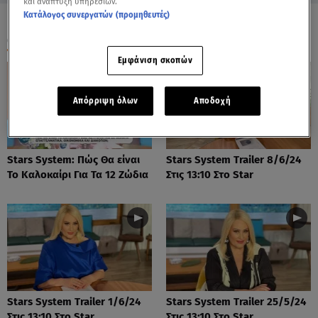
και ανάπτυξη υπηρεσιών.
Κατάλογος συνεργατών (προμηθευτές)
ΟΛΑ ΤΑ ΒΙΝΤΕΟ
Εμφάνιση σκοπών
Απόρριψη όλων
Αποδοχή
Stars System: Πώς Θα είναι
Stars System Trailer 8/6/24
Το Καλοκαίρι Για Τα 12 Ζώδια
Στις 13:10 Στο Star
Stars System Trailer 1/6/24
Stars System Trailer 25/5/24
Στις 13:10 Στο Star
Στις 13:10 Στο Star