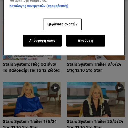
και ανάπτυξη υπηρεσιών.
Κατάλογος συνεργατών (προμηθευτές)
ΟΛΑ ΤΑ ΒΙΝΤΕΟ
Εμφάνιση σκοπών
Απόρριψη όλων
Αποδοχή
Stars System: Πώς Θα είναι
Stars System Trailer 8/6/24
Το Καλοκαίρι Για Τα 12 Ζώδια
Στις 13:10 Στο Star
Stars System Trailer 1/6/24
Stars System Trailer 25/5/24
Στις 13:10 Στο Star
Στις 13:10 Στο Star