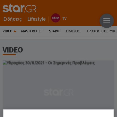
Ειδήσεις
Lifestyle
VIDEO
MASTERCHEF
STARX
ΕΙΔΉΣΕΙΣ
ΤΡΟΧΌΣ ΤΗΣ ΤΎΧΗ
VIDEO