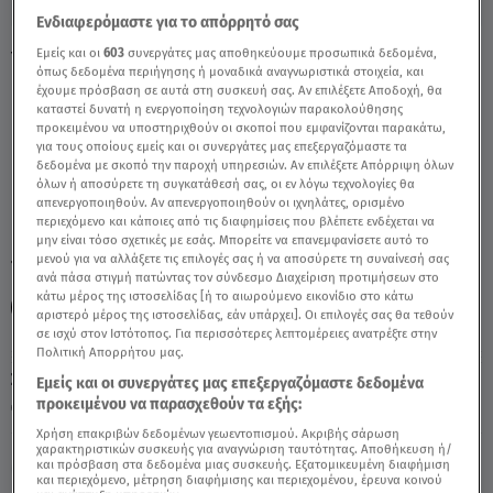
Ενδιαφερόμαστε για το απόρρητό σας
Εμείς και οι
603
συνεργάτες μας αποθηκεύουμε προσωπικά δεδομένα,
Υδροχόος 30/8/2021 - Οι Σημερινές
όπως δεδομένα περιήγησης ή μοναδικά αναγνωριστικά στοιχεία, και
Προβλέψεις - Video
έχουμε πρόσβαση σε αυτά στη συσκευή σας. Αν επιλέξετε Αποδοχή, θα
καταστεί δυνατή η ενεργοποίηση τεχνολογιών παρακολούθησης
προκειμένου να υποστηριχθούν οι σκοποί που εμφανίζονται παρακάτω,
για τους οποίους εμείς και οι συνεργάτες μας επεξεργαζόμαστε τα
δεδομένα με σκοπό την παροχή υπηρεσιών. Αν επιλέξετε Απόρριψη όλων
όλων ή αποσύρετε τη συγκατάθεσή σας, οι εν λόγω τεχνολογίες θα
απενεργοποιηθούν. Αν απενεργοποιηθούν οι ιχνηλάτες, ορισμένο
περιεχόμενο και κάποιες από τις διαφημίσεις που βλέπετε ενδέχεται να
μην είναι τόσο σχετικές με εσάς. Μπορείτε να επανεμφανίσετε αυτό το
μενού για να αλλάξετε τις επιλογές σας ή να αποσύρετε τη συναίνεσή σας
TAGS:
ΥΔΡΟΧΟΟΣ
ΥΔΡΟΧΟΟΣ ΣΗΜΕΡΑ
ΖΩΔΙΑ
ανά πάσα στιγμή πατώντας τον σύνδεσμο Διαχείριση προτιμήσεων στο
κάτω μέρος της ιστοσελίδας [ή το αιωρούμενο εικονίδιο στο κάτω
ΖΩΔΙΑ ΣΗΜΕΡΑ
ΑΣΤΡΟΛΟΓΙΚΕΣ ΠΡΟΒΛΕΨΕΙΣ
αριστερό μέρος της ιστοσελίδας, εάν υπάρχει]. Οι επιλογές σας θα τεθούν
σε ισχύ στον Ιστότοπος. Για περισσότερες λεπτομέρειες ανατρέξτε στην
Πολιτική Απορρήτου μας.
Σάββατο 8 Αυγούστου 2026
Εμείς και οι συνεργάτες μας επεξεργαζόμαστε δεδομένα
προκειμένου να παρασχεθούν τα εξής:
30.08.21, 10:32
ΖΩΔΙΑ
Χρήση επακριβών δεδομένων γεωεντοπισμού. Ακριβής σάρωση
χαρακτηριστικών συσκευής για αναγνώριση ταυτότητας. Αποθήκευση ή/
και πρόσβαση στα δεδομένα μιας συσκευής. Εξατομικευμένη διαφήμιση
και περιεχόμενο, μέτρηση διαφήμισης και περιεχομένου, έρευνα κοινού