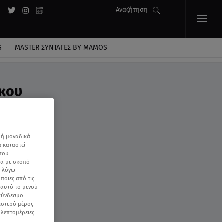
Αναζήτηση
S
MASTER ΣΥΝΤΑΓΈΣ BY MAMOS
ακου
 ή μοναδικά
α καταστεί
 που
να με σκοπό
ν λόγω
ποιες από τις
ε αυτό το μενού
 σύνδεσμο
ριστερό μέρος
ς λεπτομέρειες