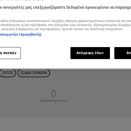
 οι συνεργάτες μας επεξεργαζόμαστε δεδομένα προκειμένου να παρασχ
ριβών δεδομένων γεωεντοπισμού. Ακριβής σάρωση χαρακτηριστικών συσκευής για αν
 Αποθήκευση ή/και πρόσβαση στα δεδομένα μιας συσκευής. Εξατομικευμένη διαφήμι
, μέτρηση διαφήμισης και περιεχομένου, έρευνα κοινού και ανάπτυξη υπηρεσιών.
συνεργατών (προμηθευτές)
η σκοπών
Απόρριψη όλων
Απ
ΖΥΓΟΣ
ΖΩΔΙΑ ΣΗΜΕΡΑ
Περισσότερα Video