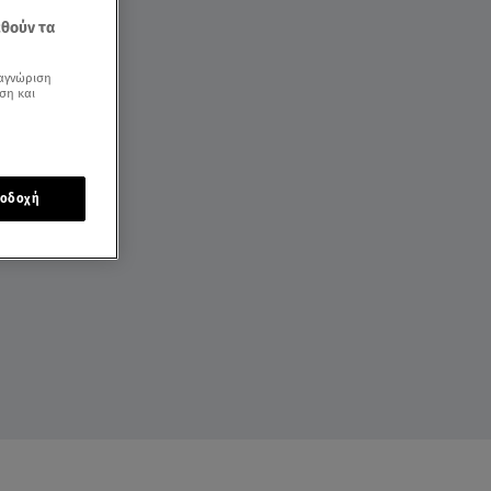
εθούν τα
αγνώριση
ση και
οδοχή