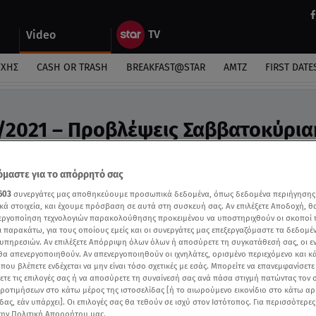
Video
ΎΧΗΣ
CASH OR TRASH
BREAKFAST@STAR
ΑΜΤΖ
FIRST DATE
/2021 – Προβλέψεις Σαββατοκύρι
ο Άση Μπήλιου
μαστε για το απόρρητό σας
603
συνεργάτες μας αποθηκεύουμε προσωπικά δεδομένα, όπως δεδομένα περιήγησης
κά στοιχεία, και έχουμε πρόσβαση σε αυτά στη συσκευή σας. Αν επιλέξετε Αποδοχή, θ
νεργοποίηση τεχνολογιών παρακολούθησης προκειμένου να υποστηριχθούν οι σκοποί
ι παρακάτω, για τους οποίους εμείς και οι συνεργάτες μας επεξεργαζόμαστε τα δεδομέ
υπηρεσιών. Αν επιλέξετε Απόρριψη όλων όλων ή αποσύρετε τη συγκατάθεσή σας, οι ε
 θα απενεργοποιηθούν. Αν απενεργοποιηθούν οι ιχνηλάτες, ορισμένο περιεχόμενο και κά
 που βλέπετε ενδέχεται να μην είναι τόσο σχετικές με εσάς. Μπορείτε να επανεμφανίσετ
ξετε τις επιλογές σας ή να αποσύρετε τη συναίνεσή σας ανά πάσα στιγμή πατώντας τον
προτιμήσεων στο κάτω μέρος της ιστοσελίδας [ή το αιωρούμενο εικονίδιο στο κάτω α
δας, εάν υπάρχει]. Οι επιλογές σας θα τεθούν σε ισχύ στον Ιστότοπος. Για περισσότερε
την Πολιτική Απορρήτου μας.