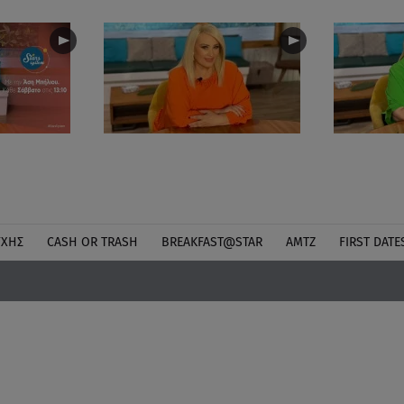
ΎΧΗΣ
CASH OR TRASH
BREAKFAST@STAR
ΑΜΤΖ
FIRST DATE