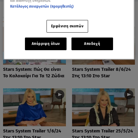
και ανάπτυξη υπηρεσιών.
Κατάλογος συνεργατών (προμηθευτές)
ΟΛΑ ΤΑ ΒΙΝΤΕΟ
Εμφάνιση σκοπών
Απόρριψη όλων
Αποδοχή
Stars System: Πώς Θα είναι
Stars System Trailer 8/6/24
Το Καλοκαίρι Για Τα 12 Ζώδια
Στις 13:10 Στο Star
Stars System Trailer 1/6/24
Stars System Trailer 25/5/24
Στις 13:10 Στο Star
Στις 13:10 Στο Star