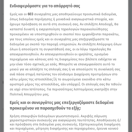
Ενδιαφερόμαστε για το απόρρητό σας
Εμείς και οι
603
συνεργάτες μας αποθηκεύουμε προσωπικά δεδομένα,
Υδροχόος 21/07/2021 - Οι Σημερινές
όπως δεδομένα περιήγησης ή μοναδικά αναγνωριστικά στοιχεία, και
Προβλέψεις - Video
έχουμε πρόσβαση σε αυτά στη συσκευή σας. Αν επιλέξετε Αποδοχή, θα
καταστεί δυνατή η ενεργοποίηση τεχνολογιών παρακολούθησης
προκειμένου να υποστηριχθούν οι σκοποί που εμφανίζονται παρακάτω,
για τους οποίους εμείς και οι συνεργάτες μας επεξεργαζόμαστε τα
δεδομένα με σκοπό την παροχή υπηρεσιών. Αν επιλέξετε Απόρριψη όλων
όλων ή αποσύρετε τη συγκατάθεσή σας, οι εν λόγω τεχνολογίες θα
απενεργοποιηθούν. Αν απενεργοποιηθούν οι ιχνηλάτες, ορισμένο
περιεχόμενο και κάποιες από τις διαφημίσεις που βλέπετε ενδέχεται να
μην είναι τόσο σχετικές με εσάς. Μπορείτε να επανεμφανίσετε αυτό το
μενού για να αλλάξετε τις επιλογές σας ή να αποσύρετε τη συναίνεσή σας
TAGS:
ΖΩΔΙΑ – ΥΔΡΟΧΟΟΣ
ΖΩΔΙΑ
ΥΔΡΟΧΟΟΣ
ανά πάσα στιγμή πατώντας τον σύνδεσμο Διαχείριση προτιμήσεων στο
κάτω μέρος της ιστοσελίδας [ή το αιωρούμενο εικονίδιο στο κάτω
ΑΣΤΡΟΛΟΓΙΚΕΣ ΠΡΟΒΛΕΨΕΙΣ
ΑΣΗ ΜΠΗΛΙΟΥ
αριστερό μέρος της ιστοσελίδας, εάν υπάρχει]. Οι επιλογές σας θα τεθούν
σε ισχύ στον Ιστότοπος. Για περισσότερες λεπτομέρειες ανατρέξτε στην
Πολιτική Απορρήτου μας.
Παρασκευή 7 Αυγούστου 2026
Εμείς και οι συνεργάτες μας επεξεργαζόμαστε δεδομένα
προκειμένου να παρασχεθούν τα εξής:
21.07.21, 11:25
ΖΩΔΙΑ
Χρήση επακριβών δεδομένων γεωεντοπισμού. Ακριβής σάρωση
χαρακτηριστικών συσκευής για αναγνώριση ταυτότητας. Αποθήκευση ή/
και πρόσβαση στα δεδομένα μιας συσκευής. Εξατομικευμένη διαφήμιση
και περιεχόμενο, μέτρηση διαφήμισης και περιεχομένου, έρευνα κοινού