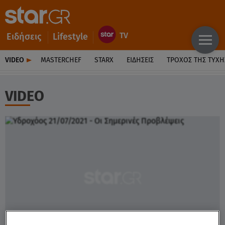
Ειδήσεις
Lifestyle
VIDEO
MASTERCHEF
STARX
ΕΙΔΉΣΕΙΣ
ΤΡΟΧΌΣ ΤΗΣ ΤΎΧΗ
VIDEO