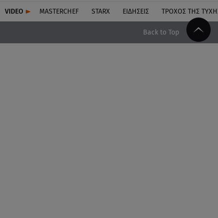
VIDEO
MASTERCHEF
STARX
ΕΙΔΉΣΕΙΣ
ΤΡΟΧΌΣ ΤΗΣ ΤΎΧΗ
Back to Top