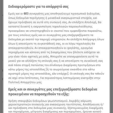
Ενδιαφερόμαστε για το απόρρητό σας
Δίδυμοι 19/7/2021 - Οι Σημερινές
Εμείς και οι
603
συνεργάτες μας αποθηκεύουμε προσωπικά δεδομένα,
όπως δεδομένα περιήγησης ή μοναδικά αναγνωριστικά στοιχεία, και
Προβλέψεις - Video
έχουμε πρόσβαση σε αυτά στη συσκευή σας. Αν επιλέξετε Αποδοχή, θα
καταστεί δυνατή η ενεργοποίηση τεχνολογιών παρακολούθησης
προκειμένου να υποστηριχθούν οι σκοποί που εμφανίζονται παρακάτω,
για τους οποίους εμείς και οι συνεργάτες μας επεξεργαζόμαστε τα
δεδομένα με σκοπό την παροχή υπηρεσιών. Αν επιλέξετε Απόρριψη όλων
όλων ή αποσύρετε τη συγκατάθεσή σας, οι εν λόγω τεχνολογίες θα
απενεργοποιηθούν. Αν απενεργοποιηθούν οι ιχνηλάτες, ορισμένο
περιεχόμενο και κάποιες από τις διαφημίσεις που βλέπετε ενδέχεται να
μην είναι τόσο σχετικές με εσάς. Μπορείτε να επανεμφανίσετε αυτό το
TAGS:
μενού για να αλλάξετε τις επιλογές σας ή να αποσύρετε τη συναίνεσή σας
ΖΩΔΙΑ
ΖΩΔΙΑ ΣΗΜΕΡΑ
ανά πάσα στιγμή πατώντας τον σύνδεσμο Διαχείριση προτιμήσεων στο
κάτω μέρος της ιστοσελίδας [ή το αιωρούμενο εικονίδιο στο κάτω
ΑΣΤΡΟΛΟΓΙΚΕΣ ΠΡΟΒΛΕΨΕΙΣ
ΔΙΔΥΜΟΙ
ΔΙΔΥΜΟΙ
αριστερό μέρος της ιστοσελίδας, εάν υπάρχει]. Οι επιλογές σας θα τεθούν
σε ισχύ στον Ιστότοπος. Για περισσότερες λεπτομέρειες ανατρέξτε στην
ΔΙΔΥΜΟΙ
Πολιτική Απορρήτου μας.
Εμείς και οι συνεργάτες μας επεξεργαζόμαστε δεδομένα
προκειμένου να παρασχεθούν τα εξής:
Πέμπτη 6 Αυγούστου 2026
Χρήση επακριβών δεδομένων γεωεντοπισμού. Ακριβής σάρωση
19.07.21, 09:59
ΖΩΔΙΑ
χαρακτηριστικών συσκευής για αναγνώριση ταυτότητας. Αποθήκευση ή/
και πρόσβαση στα δεδομένα μιας συσκευής. Εξατομικευμένη διαφήμιση
και περιεχόμενο, μέτρηση διαφήμισης και περιεχομένου, έρευνα κοινού