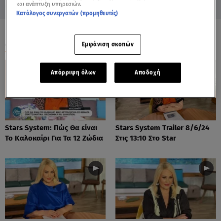
και ανάπτυξη υπηρεσιών.
Κατάλογος συνεργατών (προμηθευτές)
ΟΛΑ ΤΑ ΒΙΝΤΕΟ
Εμφάνιση σκοπών
Απόρριψη όλων
Αποδοχή
Stars System: Πώς Θα είναι
Stars System Trailer 8/6/24
Το Καλοκαίρι Για Τα 12 Ζώδια
Στις 13:10 Στο Star