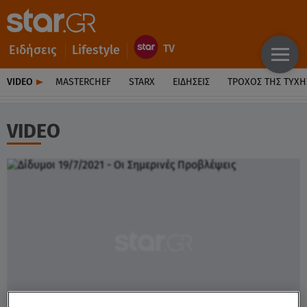
Ειδήσεις
Lifestyle
VIDEO
MASTERCHEF
STARX
ΕΙΔΉΣΕΙΣ
ΤΡΟΧΌΣ ΤΗΣ ΤΎΧΗ
VIDEO