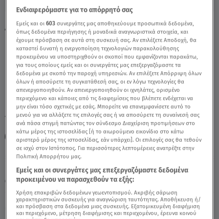
Ενδιαφερόμαστε για το απόρρητό σας
Εμείς και οι
603
συνεργάτες μας αποθηκεύουμε προσωπικά δεδομένα,
Αιγόκερως 29/6/2021 - Οι Σημερινές
όπως δεδομένα περιήγησης ή μοναδικά αναγνωριστικά στοιχεία, και
Προβλέψεις - Video
έχουμε πρόσβαση σε αυτά στη συσκευή σας. Αν επιλέξετε Αποδοχή, θα
καταστεί δυνατή η ενεργοποίηση τεχνολογιών παρακολούθησης
προκειμένου να υποστηριχθούν οι σκοποί που εμφανίζονται παρακάτω,
για τους οποίους εμείς και οι συνεργάτες μας επεξεργαζόμαστε τα
δεδομένα με σκοπό την παροχή υπηρεσιών. Αν επιλέξετε Απόρριψη όλων
όλων ή αποσύρετε τη συγκατάθεσή σας, οι εν λόγω τεχνολογίες θα
απενεργοποιηθούν. Αν απενεργοποιηθούν οι ιχνηλάτες, ορισμένο
περιεχόμενο και κάποιες από τις διαφημίσεις που βλέπετε ενδέχεται να
μην είναι τόσο σχετικές με εσάς. Μπορείτε να επανεμφανίσετε αυτό το
μενού για να αλλάξετε τις επιλογές σας ή να αποσύρετε τη συναίνεσή σας
TAGS:
ΑΙΓΟΚΕΡΩΣ
ΑΙΓΟΚΕΡΩΣ ΣΗΜΕΡΑ
ΖΩΔΙΑ
ανά πάσα στιγμή πατώντας τον σύνδεσμο Διαχείριση προτιμήσεων στο
κάτω μέρος της ιστοσελίδας [ή το αιωρούμενο εικονίδιο στο κάτω
ΑΣΤΡΟΛΟΓΙΚΕΣ ΠΡΟΒΛΕΨΕΙΣ
αριστερό μέρος της ιστοσελίδας, εάν υπάρχει]. Οι επιλογές σας θα τεθούν
σε ισχύ στον Ιστότοπος. Για περισσότερες λεπτομέρειες ανατρέξτε στην
Πολιτική Απορρήτου μας.
Κυριακή 9 Αυγούστου 2026
Εμείς και οι συνεργάτες μας επεξεργαζόμαστε δεδομένα
προκειμένου να παρασχεθούν τα εξής:
29.06.21, 14:18
ΖΩΔΙΑ
Χρήση επακριβών δεδομένων γεωεντοπισμού. Ακριβής σάρωση
χαρακτηριστικών συσκευής για αναγνώριση ταυτότητας. Αποθήκευση ή/
και πρόσβαση στα δεδομένα μιας συσκευής. Εξατομικευμένη διαφήμιση
και περιεχόμενο, μέτρηση διαφήμισης και περιεχομένου, έρευνα κοινού