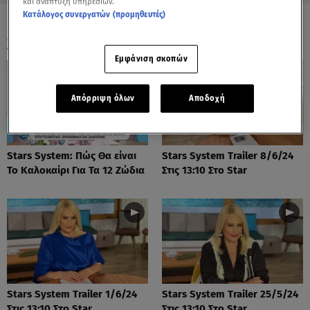
και ανάπτυξη υπηρεσιών.
Κατάλογος συνεργατών (προμηθευτές)
ΟΛΑ ΤΑ ΒΙΝΤΕΟ
Εμφάνιση σκοπών
Απόρριψη όλων
Αποδοχή
Stars System: Πώς Θα είναι
Stars System Trailer 8/6/24
Το Καλοκαίρι Για Τα 12 Ζώδια
Στις 13:10 Στο Star
Stars System Trailer 1/6/24
Stars System Trailer 25/5/24
Στις 13:10 Στο Star
Στις 13:10 Στο Star