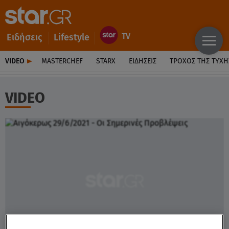
Ειδήσεις
Lifestyle
VIDEO
MASTERCHEF
STARX
ΕΙΔΉΣΕΙΣ
ΤΡΟΧΌΣ ΤΗΣ ΤΎΧΗ
VIDEO