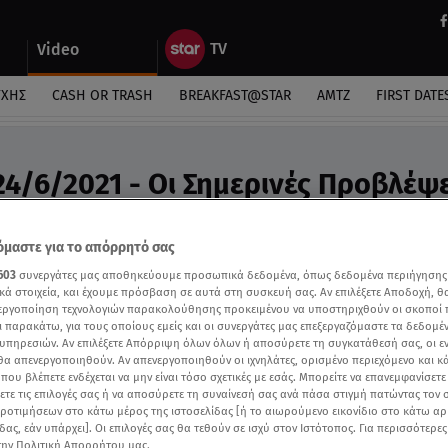
Video
ΎΧΗΣ
CASH OR TRASH
BREAKFAST@STAR
ΑΜΤΖ
FIRST DATE
24/6/2021 - Οι Σημερινές Προβλέψε
ς Άσης Μπήλιου στη «Φωλιά των Κου Κου»
μαστε για το απόρρητό σας
603
συνεργάτες μας αποθηκεύουμε προσωπικά δεδομένα, όπως δεδομένα περιήγησης
κά στοιχεία, και έχουμε πρόσβαση σε αυτά στη συσκευή σας. Αν επιλέξετε Αποδοχή, θ
νεργοποίηση τεχνολογιών παρακολούθησης προκειμένου να υποστηριχθούν οι σκοποί
ι παρακάτω, για τους οποίους εμείς και οι συνεργάτες μας επεξεργαζόμαστε τα δεδομέ
υπηρεσιών. Αν επιλέξετε Απόρριψη όλων όλων ή αποσύρετε τη συγκατάθεσή σας, οι ε
 θα απενεργοποιηθούν. Αν απενεργοποιηθούν οι ιχνηλάτες, ορισμένο περιεχόμενο και κά
 που βλέπετε ενδέχεται να μην είναι τόσο σχετικές με εσάς. Μπορείτε να επανεμφανίσετ
ξετε τις επιλογές σας ή να αποσύρετε τη συναίνεσή σας ανά πάσα στιγμή πατώντας τον
προτιμήσεων στο κάτω μέρος της ιστοσελίδας [ή το αιωρούμενο εικονίδιο στο κάτω α
δας, εάν υπάρχει]. Οι επιλογές σας θα τεθούν σε ισχύ στον Ιστότοπος. Για περισσότερε
την Πολιτική Απορρήτου μας.