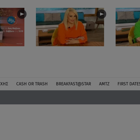
ΎΧΗΣ
CASH OR TRASH
BREAKFAST@STAR
ΑΜΤΖ
FIRST DATE