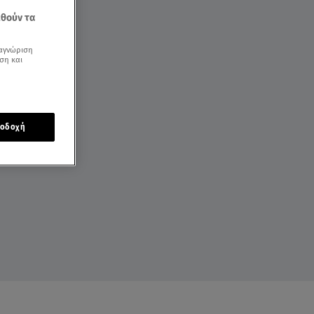
εθούν τα
αγνώριση
ση και
οδοχή