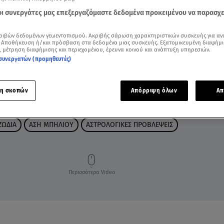
 οι συνεργάτες μας επεξεργαζόμαστε δεδομένα προκειμένου να παρασχ
ριβών δεδομένων γεωεντοπισμού. Ακριβής σάρωση χαρακτηριστικών συσκευής για αν
 Αποθήκευση ή/και πρόσβαση στα δεδομένα μιας συσκευής. Εξατομικευμένη διαφήμι
, μέτρηση διαφήμισης και περιεχομένου, έρευνα κοινού και ανάπτυξη υπηρεσιών.
συνεργατών (προμηθευτές)
η σκοπών
Απόρριψη όλων
Απ
ΖΩΔΙΑ
ΑΣΗ ΜΠΗΛΙΟΥ
ΑΣΤΡΟΛΟΓΙΚΕΣ ΠΡΟΒΛΕΨΕΙΣ
Περισσότερα Video