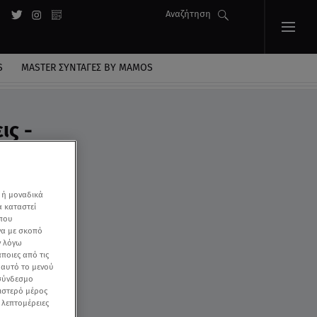
Αναζήτηση
S
MASTER ΣΥΝΤΑΓΈΣ BY MAMOS
ις -
 ή μοναδικά
α καταστεί
 που
να με σκοπό
ν λόγω
ποιες από τις
ε αυτό το μενού
 σύνδεσμο
ριστερό μέρος
ς λεπτομέρειες