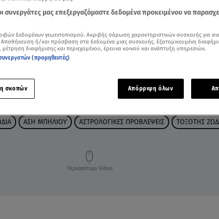
 οι συνεργάτες μας επεξεργαζόμαστε δεδομένα προκειμένου να παρασχ
ριβών δεδομένων γεωεντοπισμού. Ακριβής σάρωση χαρακτηριστικών συσκευής για αν
 Αποθήκευση ή/και πρόσβαση στα δεδομένα μιας συσκευής. Εξατομικευμένη διαφήμι
, μέτρηση διαφήμισης και περιεχομένου, έρευνα κοινού και ανάπτυξη υπηρεσιών.
συνεργατών (προμηθευτές)
η σκοπών
Απόρριψη όλων
Απ
ΩΔΙΑ
ΑΣΗ ΜΠΗΛΙΟΥ
ΑΣΤΡΟΛΟΓΙΚΕΣ ΠΡΟΒΛΕΨΕΙΣ
ΤΟΞΟΤΗΣ ΖΩΔ
Περισσότερα Video