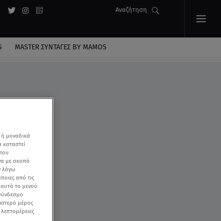
Αναζήτηση
S
MASTER ΣΥΝΤΑΓΈΣ BY MAMOS
 ή μοναδικά
α καταστεί
 που
να με σκοπό
ν λόγω
ποιες από τις
ε αυτό το μενού
 σύνδεσμο
ριστερό μέρος
ς λεπτομέρειες