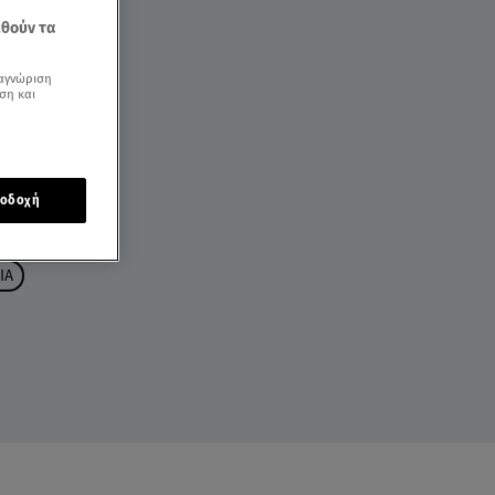
εθούν τα
αγνώριση
ση και
οδοχή
ΙΑ