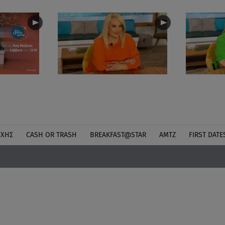
ΎΧΗΣ
CASH OR TRASH
BREAKFAST@STAR
ΑΜΤΖ
FIRST DATE