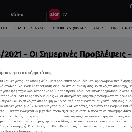
Video
ΎΧΗΣ
CASH OR TRASH
BREAKFAST@STAR
ΑΜΤΖ
FIRST DATE
/2021 - Οι Σημερινές Προβλέψεις -
ς Άσης Μπήλιου στη «Φωλιά των Κου Κου»
μαστε για το απόρρητό σας
603
συνεργάτες μας αποθηκεύουμε προσωπικά δεδομένα, όπως δεδομένα περιήγησης
κά στοιχεία, και έχουμε πρόσβαση σε αυτά στη συσκευή σας. Αν επιλέξετε Αποδοχή, θ
νεργοποίηση τεχνολογιών παρακολούθησης προκειμένου να υποστηριχθούν οι σκοποί
ι παρακάτω, για τους οποίους εμείς και οι συνεργάτες μας επεξεργαζόμαστε τα δεδομέ
υπηρεσιών. Αν επιλέξετε Απόρριψη όλων όλων ή αποσύρετε τη συγκατάθεσή σας, οι ε
 θα απενεργοποιηθούν. Αν απενεργοποιηθούν οι ιχνηλάτες, ορισμένο περιεχόμενο και κά
 που βλέπετε ενδέχεται να μην είναι τόσο σχετικές με εσάς. Μπορείτε να επανεμφανίσετ
ξετε τις επιλογές σας ή να αποσύρετε τη συναίνεσή σας ανά πάσα στιγμή πατώντας τον
προτιμήσεων στο κάτω μέρος της ιστοσελίδας [ή το αιωρούμενο εικονίδιο στο κάτω α
δας, εάν υπάρχει]. Οι επιλογές σας θα τεθούν σε ισχύ στον Ιστότοπος. Για περισσότερε
την Πολιτική Απορρήτου μας.