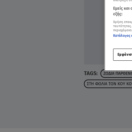
ανατρέξτε σ
Εμείς και
εξής:
Χρήση επακ
ταυτότητας.
περιεχόμενο
Κατάλογος 
Εμφάνισ
TAGS:
ΖΩΔΙΑ ΠΑΡΘΕΝ
ΣΤΗ ΦΩΛΙΑ ΤΩΝ ΚΟΥ ΚΟ