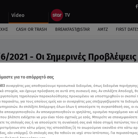
Video
ΎΧΗΣ
CASH OR TRASH
BREAKFAST@STAR
ΑΜΤΖ
FIRST DATE
6/2021 - Οι Σημερινές Προβλέψεις 
ς Άσης Μπήλιου στη «Φωλιά των Κου Κου»
μαστε για το απόρρητό σας
603
συνεργάτες μας αποθηκεύουμε προσωπικά δεδομένα, όπως δεδομένα περιήγησης
κά στοιχεία, και έχουμε πρόσβαση σε αυτά στη συσκευή σας. Αν επιλέξετε Αποδοχή, θ
νεργοποίηση τεχνολογιών παρακολούθησης προκειμένου να υποστηριχθούν οι σκοποί
ι παρακάτω, για τους οποίους εμείς και οι συνεργάτες μας επεξεργαζόμαστε τα δεδομέ
υπηρεσιών. Αν επιλέξετε Απόρριψη όλων όλων ή αποσύρετε τη συγκατάθεσή σας, οι ε
 θα απενεργοποιηθούν. Αν απενεργοποιηθούν οι ιχνηλάτες, ορισμένο περιεχόμενο και κά
 που βλέπετε ενδέχεται να μην είναι τόσο σχετικές με εσάς. Μπορείτε να επανεμφανίσετ
ξετε τις επιλογές σας ή να αποσύρετε τη συναίνεσή σας ανά πάσα στιγμή πατώντας τον
προτιμήσεων στο κάτω μέρος της ιστοσελίδας [ή το αιωρούμενο εικονίδιο στο κάτω α
δας, εάν υπάρχει]. Οι επιλογές σας θα τεθούν σε ισχύ στον Ιστότοπος. Για περισσότερε