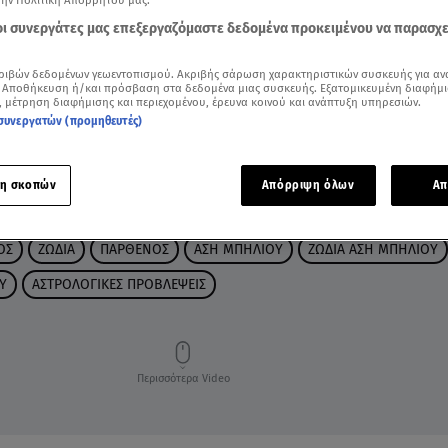
την Πολιτική Απορρήτου μας.
 οι συνεργάτες μας επεξεργαζόμαστε δεδομένα προκειμένου να παρασχ
ριβών δεδομένων γεωεντοπισμού. Ακριβής σάρωση χαρακτηριστικών συσκευής για αν
 Αποθήκευση ή/και πρόσβαση στα δεδομένα μιας συσκευής. Εξατομικευμένη διαφήμι
, μέτρηση διαφήμισης και περιεχομένου, έρευνα κοινού και ανάπτυξη υπηρεσιών.
συνεργατών (προμηθευτές)
η σκοπών
Απόρριψη όλων
Απ
ΟΣ
ΖΩΔΙΑ
ΠΑΡΘΕΝΟΣ
ΑΣΗ ΜΠΗΛΙΟΥ
ΖΩΔΙΑ ΑΣΗ ΜΠΗΛΙΟΥ
Υ
ΑΣΤΡΟΛΟΓΙΚΕΣ ΠΡΟΒΛΕΨΕΙΣ
Περισσότερα Video