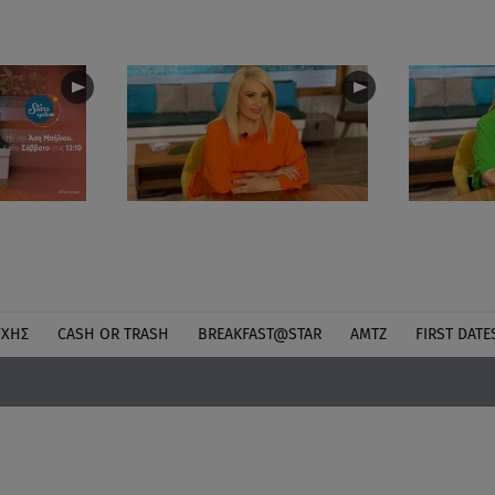
ΎΧΗΣ
CASH OR TRASH
BREAKFAST@STAR
ΑΜΤΖ
FIRST DATE