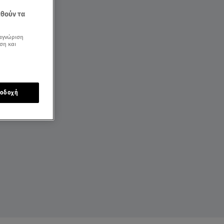
εθούν τα
αγνώριση
ση και
οδοχή