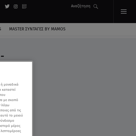
Αναζήτηση
S
MASTER ΣΥΝΤΑΓΈΣ BY MAMOS
-
 ή μοναδικά
α καταστεί
 που
να με σκοπό
ν λόγω
ποιες από τις
ε αυτό το μενού
 σύνδεσμο
ριστερό μέρος
ς λεπτομέρειες