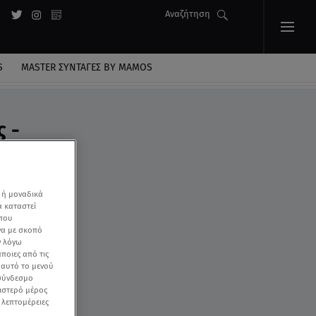
Αναζήτηση
S
MASTER ΣΥΝΤΑΓΈΣ BY MAMOS
ς -
 ή μοναδικά
α καταστεί
 που
να με σκοπό
ν λόγω
ποιες από τις
ε αυτό το μενού
 σύνδεσμο
ριστερό μέρος
ς λεπτομέρειες