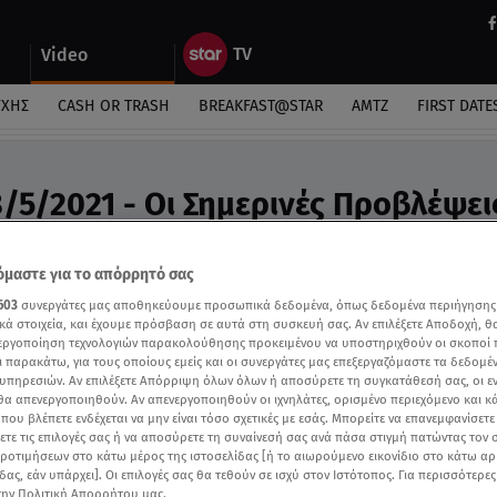
Video
ΎΧΗΣ
CASH OR TRASH
BREAKFAST@STAR
ΑΜΤΖ
FIRST DATE
/5/2021 - Οι Σημερινές Προβλέψει
ς Άσης Μπήλιου στη «Φωλιά των Κου Κου»
μαστε για το απόρρητό σας
603
συνεργάτες μας αποθηκεύουμε προσωπικά δεδομένα, όπως δεδομένα περιήγησης
κά στοιχεία, και έχουμε πρόσβαση σε αυτά στη συσκευή σας. Αν επιλέξετε Αποδοχή, θ
νεργοποίηση τεχνολογιών παρακολούθησης προκειμένου να υποστηριχθούν οι σκοποί
ι παρακάτω, για τους οποίους εμείς και οι συνεργάτες μας επεξεργαζόμαστε τα δεδομέ
υπηρεσιών. Αν επιλέξετε Απόρριψη όλων όλων ή αποσύρετε τη συγκατάθεσή σας, οι ε
 θα απενεργοποιηθούν. Αν απενεργοποιηθούν οι ιχνηλάτες, ορισμένο περιεχόμενο και κά
 που βλέπετε ενδέχεται να μην είναι τόσο σχετικές με εσάς. Μπορείτε να επανεμφανίσετ
ξετε τις επιλογές σας ή να αποσύρετε τη συναίνεσή σας ανά πάσα στιγμή πατώντας τον
προτιμήσεων στο κάτω μέρος της ιστοσελίδας [ή το αιωρούμενο εικονίδιο στο κάτω α
δας, εάν υπάρχει]. Οι επιλογές σας θα τεθούν σε ισχύ στον Ιστότοπος. Για περισσότερε
την Πολιτική Απορρήτου μας.