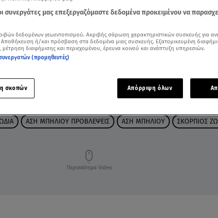
 οι συνεργάτες μας επεξεργαζόμαστε δεδομένα προκειμένου να παρασχ
ριβών δεδομένων γεωεντοπισμού. Ακριβής σάρωση χαρακτηριστικών συσκευής για αν
 Αποθήκευση ή/και πρόσβαση στα δεδομένα μιας συσκευής. Εξατομικευμένη διαφήμι
, μέτρηση διαφήμισης και περιεχομένου, έρευνα κοινού και ανάπτυξη υπηρεσιών.
συνεργατών (προμηθευτές)
η σκοπών
Απόρριψη όλων
Απ
ΩΔΙΑ
ΑΣΗ ΜΠΗΛΙΟΥ ΠΡΟΒΛΕΨΕΙΣ
ΑΣΗ ΜΠΗΛΙΟΥ
ΣΚΟΡΠΙΟΣ ΖΩ
Περισσότερα Video