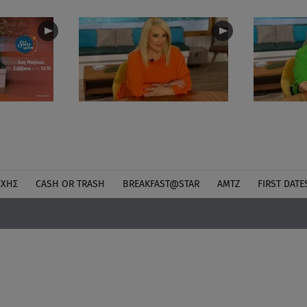
ΎΧΗΣ
CASH OR TRASH
BREAKFAST@STAR
ΑΜΤΖ
FIRST DATE