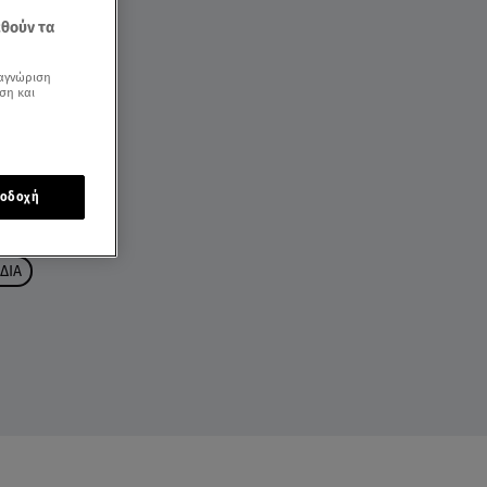
εθούν τα
αγνώριση
ση και
οδοχή
ΔΙΑ