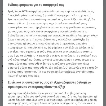
Ενδιαφερόμαστε για το απόρρητό σας
Εμείς και οι
603
συνεργάτες μας αποθηκεύουμε προσωπικά δεδομένα,
Σκορπιός: 24/5/2021 - Οι Σημερινές
όπως δεδομένα περιήγησης ή μοναδικά αναγνωριστικά στοιχεία, και
Προβλέψεις - Video
έχουμε πρόσβαση σε αυτά στη συσκευή σας. Αν επιλέξετε Αποδοχή, θα
καταστεί δυνατή η ενεργοποίηση τεχνολογιών παρακολούθησης
προκειμένου να υποστηριχθούν οι σκοποί που εμφανίζονται παρακάτω,
για τους οποίους εμείς και οι συνεργάτες μας επεξεργαζόμαστε τα
δεδομένα με σκοπό την παροχή υπηρεσιών. Αν επιλέξετε Απόρριψη όλων
όλων ή αποσύρετε τη συγκατάθεσή σας, οι εν λόγω τεχνολογίες θα
απενεργοποιηθούν. Αν απενεργοποιηθούν οι ιχνηλάτες, ορισμένο
περιεχόμενο και κάποιες από τις διαφημίσεις που βλέπετε ενδέχεται να
μην είναι τόσο σχετικές με εσάς. Μπορείτε να επανεμφανίσετε αυτό το
μενού για να αλλάξετε τις επιλογές σας ή να αποσύρετε τη συναίνεσή σας
TAGS:
ΣΚΟΡΠΙΟΣ
ΖΩΔΙΑ
ΣΚΟΡΠΙΟΣ ΖΩΔΙΑ
ανά πάσα στιγμή πατώντας τον σύνδεσμο Διαχείριση προτιμήσεων στο
κάτω μέρος της ιστοσελίδας [ή το αιωρούμενο εικονίδιο στο κάτω
ΑΣΤΡΟΛΟΓΙΚΕΣ ΠΡΟΒΛΕΨΕΙΣ
ΑΣΗ ΜΠΗΛΙΟΥ
αριστερό μέρος της ιστοσελίδας, εάν υπάρχει]. Οι επιλογές σας θα τεθούν
σε ισχύ στον Ιστότοπος. Για περισσότερες λεπτομέρειες ανατρέξτε στην
Πολιτική Απορρήτου μας.
Σάββατο 8 Αυγούστου 2026
Εμείς και οι συνεργάτες μας επεξεργαζόμαστε δεδομένα
προκειμένου να παρασχεθούν τα εξής:
24.05.21, 15:37
ΖΩΔΙΑ
Χρήση επακριβών δεδομένων γεωεντοπισμού. Ακριβής σάρωση
χαρακτηριστικών συσκευής για αναγνώριση ταυτότητας. Αποθήκευση ή/
και πρόσβαση στα δεδομένα μιας συσκευής. Εξατομικευμένη διαφήμιση
και περιεχόμενο, μέτρηση διαφήμισης και περιεχομένου, έρευνα κοινού