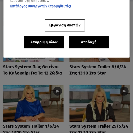
και ανάπτυξη υπηρεσιών.
Κατάλογος συνεργατών (προμηθευτές)
ΟΛΑ ΤΑ ΒΙΝΤΕΟ
Εμφάνιση σκοπών
Απόρριψη όλων
Αποδοχή
Stars System: Πώς Θα είναι
Stars System Trailer 8/6/24
Το Καλοκαίρι Για Τα 12 Ζώδια
Στις 13:10 Στο Star
Stars System Trailer 1/6/24
Stars System Trailer 25/5/24
Στις 13:10 Στο Star
Στις 13:10 Στο Star