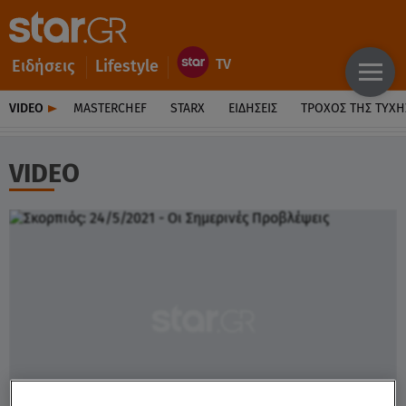
Ειδήσεις
Lifestyle
VIDEO
MASTERCHEF
STARX
ΕΙΔΉΣΕΙΣ
ΤΡΟΧΌΣ ΤΗΣ ΤΎΧΗ
VIDEO