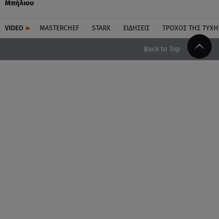
Μπήλιου
VIDEO
MASTERCHEF
STARX
ΕΙΔΉΣΕΙΣ
ΤΡΟΧΌΣ ΤΗΣ ΤΎΧΗ
Back to Top