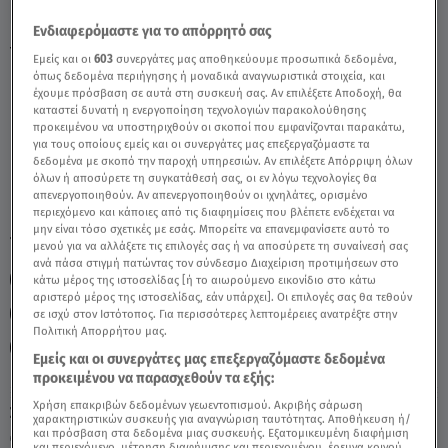
Ενδιαφερόμαστε για το απόρρητό σας
Υδροχόος 20/5/2021 - Οι Σημερινές
Εμείς και οι
603
συνεργάτες μας αποθηκεύουμε προσωπικά δεδομένα,
Προβλέψεις - Video
όπως δεδομένα περιήγησης ή μοναδικά αναγνωριστικά στοιχεία, και
έχουμε πρόσβαση σε αυτά στη συσκευή σας. Αν επιλέξετε Αποδοχή, θα
καταστεί δυνατή η ενεργοποίηση τεχνολογιών παρακολούθησης
προκειμένου να υποστηριχθούν οι σκοποί που εμφανίζονται παρακάτω,
για τους οποίους εμείς και οι συνεργάτες μας επεξεργαζόμαστε τα
δεδομένα με σκοπό την παροχή υπηρεσιών. Αν επιλέξετε Απόρριψη όλων
όλων ή αποσύρετε τη συγκατάθεσή σας, οι εν λόγω τεχνολογίες θα
απενεργοποιηθούν. Αν απενεργοποιηθούν οι ιχνηλάτες, ορισμένο
περιεχόμενο και κάποιες από τις διαφημίσεις που βλέπετε ενδέχεται να
μην είναι τόσο σχετικές με εσάς. Μπορείτε να επανεμφανίσετε αυτό το
TAGS:
ΖΩΔΙΑ – ΥΔΡΟΧΟΟΣ
ΥΔΡΟΧΟΟΣ
ΖΩΔΙΑ ΣΗΜΕΡΑ
μενού για να αλλάξετε τις επιλογές σας ή να αποσύρετε τη συναίνεσή σας
ανά πάσα στιγμή πατώντας τον σύνδεσμο Διαχείριση προτιμήσεων στο
ΑΣΗ ΜΠΗΛΙΟΥ
ΖΩΔΙΑ ΑΣΗ ΜΠΗΛΙΟΥ
κάτω μέρος της ιστοσελίδας [ή το αιωρούμενο εικονίδιο στο κάτω
αριστερό μέρος της ιστοσελίδας, εάν υπάρχει]. Οι επιλογές σας θα τεθούν
ΑΣΤΡΟΛΟΓΙΚΕΣ ΠΡΟΒΛΕΨΕΙΣ
ΣΤΗ ΦΩΛΙΑ ΤΩΝ ΚΟΥ ΚΟΥ
σε ισχύ στον Ιστότοπος. Για περισσότερες λεπτομέρειες ανατρέξτε στην
Πολιτική Απορρήτου μας.
ΖΩΔΙΑ
Εμείς και οι συνεργάτες μας επεξεργαζόμαστε δεδομένα
προκειμένου να παρασχεθούν τα εξής:
Χρήση επακριβών δεδομένων γεωεντοπισμού. Ακριβής σάρωση
Σάββατο 8 Αυγούστου 2026
χαρακτηριστικών συσκευής για αναγνώριση ταυτότητας. Αποθήκευση ή/
και πρόσβαση στα δεδομένα μιας συσκευής. Εξατομικευμένη διαφήμιση
20.05.21, 12:48
ΖΩΔΙΑ
και περιεχόμενο, μέτρηση διαφήμισης και περιεχομένου, έρευνα κοινού