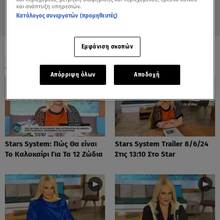
και ανάπτυξη υπηρεσιών.
Κατάλογος συνεργατών (προμηθευτές)
Εμφάνιση σκοπών
ΟΛΑ ΤΑ ΒΙΝΤΕΟ
Απόρριψη όλων
Αποδοχή
Stars System: Πώς Θα είναι
Stars System Trailer 8/6/24
Το Καλοκαίρι Για Τα 12 Ζώδια
Στις 13:10 Στο Star