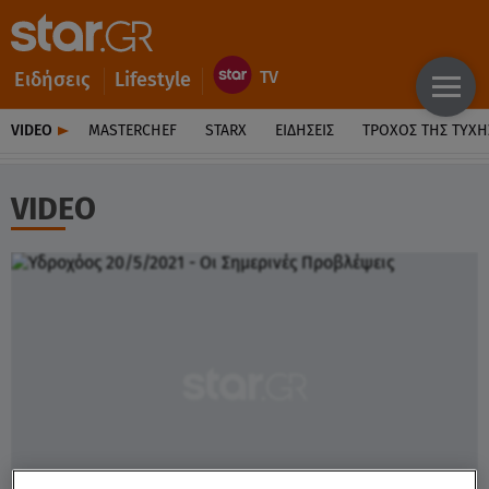
Ειδήσεις
Lifestyle
VIDEO
MASTERCHEF
STARX
ΕΙΔΉΣΕΙΣ
ΤΡΟΧΌΣ ΤΗΣ ΤΎΧΗ
VIDEO