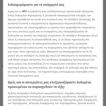
Ενδιαφερόμαστε για το απόρρητό σας
Εμείς και οι
603
συνεργάτες μας αποθηκεύουμε προσωπικά δεδομένα,
Αιγόκερως: 13/5/2021 - Οι Σημερινές
όπως δεδομένα περιήγησης ή μοναδικά αναγνωριστικά στοιχεία, και
Προβλέψεις - Video
έχουμε πρόσβαση σε αυτά στη συσκευή σας. Αν επιλέξετε Αποδοχή, θα
καταστεί δυνατή η ενεργοποίηση τεχνολογιών παρακολούθησης
προκειμένου να υποστηριχθούν οι σκοποί που εμφανίζονται παρακάτω,
για τους οποίους εμείς και οι συνεργάτες μας επεξεργαζόμαστε τα
δεδομένα με σκοπό την παροχή υπηρεσιών. Αν επιλέξετε Απόρριψη όλων
όλων ή αποσύρετε τη συγκατάθεσή σας, οι εν λόγω τεχνολογίες θα
απενεργοποιηθούν. Αν απενεργοποιηθούν οι ιχνηλάτες, ορισμένο
περιεχόμενο και κάποιες από τις διαφημίσεις που βλέπετε ενδέχεται να
μην είναι τόσο σχετικές με εσάς. Μπορείτε να επανεμφανίσετε αυτό το
μενού για να αλλάξετε τις επιλογές σας ή να αποσύρετε τη συναίνεσή σας
TAGS:
ΑΙΓΟΚΕΡΩΣ
ΖΩΔΙΑ
ΑΣΗ ΜΠΗΛΙΟΥ
ανά πάσα στιγμή πατώντας τον σύνδεσμο Διαχείριση προτιμήσεων στο
κάτω μέρος της ιστοσελίδας [ή το αιωρούμενο εικονίδιο στο κάτω
ΑΣΤΡΟΛΟΓΙΚΕΣ ΠΡΟΒΛΕΨΕΙΣ
ΖΩΔΙΑ ΑΣΗ ΜΠΗΛΙΟΥ
αριστερό μέρος της ιστοσελίδας, εάν υπάρχει]. Οι επιλογές σας θα τεθούν
σε ισχύ στον Ιστότοπος. Για περισσότερες λεπτομέρειες ανατρέξτε στην
Πολιτική Απορρήτου μας.
Παρασκευή 7 Αυγούστου 2026
Εμείς και οι συνεργάτες μας επεξεργαζόμαστε δεδομένα
προκειμένου να παρασχεθούν τα εξής:
13.05.21, 13:52
ΖΩΔΙΑ
Χρήση επακριβών δεδομένων γεωεντοπισμού. Ακριβής σάρωση
χαρακτηριστικών συσκευής για αναγνώριση ταυτότητας. Αποθήκευση ή/
και πρόσβαση στα δεδομένα μιας συσκευής. Εξατομικευμένη διαφήμιση
και περιεχόμενο, μέτρηση διαφήμισης και περιεχομένου, έρευνα κοινού