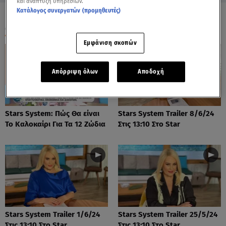
και ανάπτυξη υπηρεσιών.
Κατάλογος συνεργατών (προμηθευτές)
ΟΛΑ ΤΑ ΒΙΝΤΕΟ
Εμφάνιση σκοπών
Απόρριψη όλων
Αποδοχή
Stars System: Πώς Θα είναι
Stars System Trailer 8/6/24
Το Καλοκαίρι Για Τα 12 Ζώδια
Στις 13:10 Στο Star
Stars System Trailer 1/6/24
Stars System Trailer 25/5/24
Στις 13:10 Στο Star
Στις 13:10 Στο Star