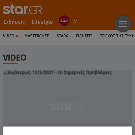
Ειδήσεις
Lifestyle
VIDEO
MASTERCHEF
STARX
ΕΙΔΉΣΕΙΣ
ΤΡΟΧΌΣ ΤΗΣ ΤΎΧΗ
VIDEO