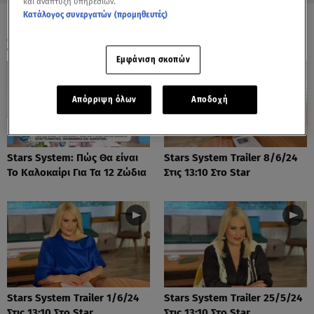
και ανάπτυξη υπηρεσιών.
Κατάλογος συνεργατών (προμηθευτές)
ΟΛΑ ΤΑ ΒΙΝΤΕΟ
Εμφάνιση σκοπών
Απόρριψη όλων
Αποδοχή
Stars System: Πώς Θα είναι
Stars System Trailer 8/6/24
Το Καλοκαίρι Για Τα 12 Ζώδια
Στις 13:10 Στο Star
Stars System Trailer 1/6/24
Stars System Trailer 25/5/24
Στις 13:10 Στο Star
Στις 13:10 Στο Star