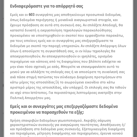
Ενδιαφερόμαστε για το απόρρητό σας
Εμείς και οι
603
συνεργάτες μας αποθηκεύουμε προσωπικά δεδομένα,
Ζυγός: 12/5/2021 - Οι Σημερινές
όπως δεδομένα περιήγησης ή μοναδικά αναγνωριστικά στοιχεία, και
Προβλέψεις - Video
έχουμε πρόσβαση σε αυτά στη συσκευή σας. Αν επιλέξετε Αποδοχή, θα
καταστεί δυνατή η ενεργοποίηση τεχνολογιών παρακολούθησης
προκειμένου να υποστηριχθούν οι σκοποί που εμφανίζονται παρακάτω,
για τους οποίους εμείς και οι συνεργάτες μας επεξεργαζόμαστε τα
δεδομένα με σκοπό την παροχή υπηρεσιών. Αν επιλέξετε Απόρριψη όλων
όλων ή αποσύρετε τη συγκατάθεσή σας, οι εν λόγω τεχνολογίες θα
απενεργοποιηθούν. Αν απενεργοποιηθούν οι ιχνηλάτες, ορισμένο
περιεχόμενο και κάποιες από τις διαφημίσεις που βλέπετε ενδέχεται να
μην είναι τόσο σχετικές με εσάς. Μπορείτε να επανεμφανίσετε αυτό το
μενού για να αλλάξετε τις επιλογές σας ή να αποσύρετε τη συναίνεσή σας
TAGS:
ΖΩΔΙΑ
ΑΣΗ ΜΠΗΛΙΟΥ
ανά πάσα στιγμή πατώντας τον σύνδεσμο Διαχείριση προτιμήσεων στο
κάτω μέρος της ιστοσελίδας [ή το αιωρούμενο εικονίδιο στο κάτω
ΑΣΤΡΟΛΟΓΙΚΕΣ ΠΡΟΒΛΕΨΕΙΣ
ΖΥΓΟΣ
ΖΩΔΙΑ ΑΣΗ ΜΠΗΛΙΟΥ
αριστερό μέρος της ιστοσελίδας, εάν υπάρχει]. Οι επιλογές σας θα τεθούν
σε ισχύ στον Ιστότοπος. Για περισσότερες λεπτομέρειες ανατρέξτε στην
Πολιτική Απορρήτου μας.
Πέμπτη 6 Αυγούστου 2026
Εμείς και οι συνεργάτες μας επεξεργαζόμαστε δεδομένα
προκειμένου να παρασχεθούν τα εξής:
12.05.21, 15:24
ΖΩΔΙΑ
Χρήση επακριβών δεδομένων γεωεντοπισμού. Ακριβής σάρωση
χαρακτηριστικών συσκευής για αναγνώριση ταυτότητας. Αποθήκευση ή/
και πρόσβαση στα δεδομένα μιας συσκευής. Εξατομικευμένη διαφήμιση
και περιεχόμενο, μέτρηση διαφήμισης και περιεχομένου, έρευνα κοινού