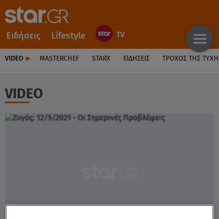
Ειδήσεις
Lifestyle
VIDEO
MASTERCHEF
STARX
ΕΙΔΉΣΕΙΣ
ΤΡΟΧΌΣ ΤΗΣ ΤΎΧΗ
VIDEO