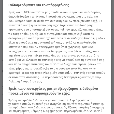
Ενδιαφερόμαστε για το απόρρητό σας
Εμείς και οι
603
συνεργάτες μας αποθηκεύουμε προσωπικά δεδομένα,
Καρκίνος 28/04/2021- Οι Σημερινές
όπως δεδομένα περιήγησης ή μοναδικά αναγνωριστικά στοιχεία, και
Προβλέψεις - Video
έχουμε πρόσβαση σε αυτά στη συσκευή σας. Αν επιλέξετε Αποδοχή, θα
καταστεί δυνατή η ενεργοποίηση τεχνολογιών παρακολούθησης
προκειμένου να υποστηριχθούν οι σκοποί που εμφανίζονται παρακάτω,
για τους οποίους εμείς και οι συνεργάτες μας επεξεργαζόμαστε τα
δεδομένα με σκοπό την παροχή υπηρεσιών. Αν επιλέξετε Απόρριψη όλων
όλων ή αποσύρετε τη συγκατάθεσή σας, οι εν λόγω τεχνολογίες θα
απενεργοποιηθούν. Αν απενεργοποιηθούν οι ιχνηλάτες, ορισμένο
περιεχόμενο και κάποιες από τις διαφημίσεις που βλέπετε ενδέχεται να
μην είναι τόσο σχετικές με εσάς. Μπορείτε να επανεμφανίσετε αυτό το
μενού για να αλλάξετε τις επιλογές σας ή να αποσύρετε τη συναίνεσή σας
TAGS:
ΖΩΔΙΑ
ΖΩΔΙΑ ΣΗΜΕΡΑ
ΚΑΡΚΙΝΟΣ
ανά πάσα στιγμή πατώντας τον σύνδεσμο Διαχείριση προτιμήσεων στο
κάτω μέρος της ιστοσελίδας [ή το αιωρούμενο εικονίδιο στο κάτω
ΖΩΔΙΑ ΑΣΗ ΜΠΗΛΙΟΥ
ΑΣΤΡΟΛΟΓΙΚΕΣ ΠΡΟΒΛΕΨΕΙΣ
αριστερό μέρος της ιστοσελίδας, εάν υπάρχει]. Οι επιλογές σας θα τεθούν
σε ισχύ στον Ιστότοπος. Για περισσότερες λεπτομέρειες ανατρέξτε στην
Πολιτική Απορρήτου μας.
Σάββατο 8 Αυγούστου 2026
Εμείς και οι συνεργάτες μας επεξεργαζόμαστε δεδομένα
προκειμένου να παρασχεθούν τα εξής:
28.04.21, 12:10
ΖΩΔΙΑ
Χρήση επακριβών δεδομένων γεωεντοπισμού. Ακριβής σάρωση
χαρακτηριστικών συσκευής για αναγνώριση ταυτότητας. Αποθήκευση ή/
και πρόσβαση στα δεδομένα μιας συσκευής. Εξατομικευμένη διαφήμιση
και περιεχόμενο, μέτρηση διαφήμισης και περιεχομένου, έρευνα κοινού