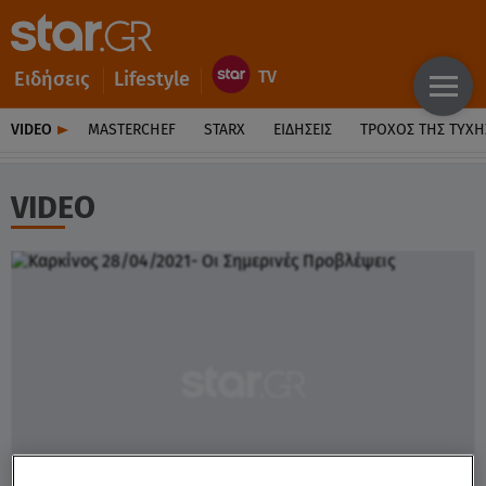
Ειδήσεις
Lifestyle
VIDEO
MASTERCHEF
STARX
ΕΙΔΉΣΕΙΣ
ΤΡΟΧΌΣ ΤΗΣ ΤΎΧΗ
VIDEO