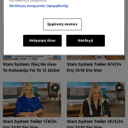
και ανάπτυξη υπηρεσιών.
Κατάλογος συνεργατών (προμηθευτές)
ΟΛΑ ΤΑ ΒΙΝΤΕΟ
Εμφάνιση σκοπών
Απόρριψη όλων
Αποδοχή
Stars System: Πώς Θα είναι
Stars System Trailer 8/6/24
Το Καλοκαίρι Για Τα 12 Ζώδια
Στις 13:10 Στο Star
Stars System Trailer 1/6/24
Stars System Trailer 25/5/24
Στις 13:10 Στο Star
Στις 13:10 Στο Star