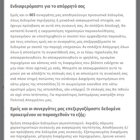
Ενδιαφερόμαστε για το απόρρητό σας
Εμείς και οι
603
συνεργάτες μας αποθηκεύουμε προσωπικά δεδομένα,
Κριός: 23/3/2021 - Οι Σημερινές
όπως δεδομένα περιήγησης ή μοναδικά αναγνωριστικά στοιχεία, και
Προβλέψεις - Video
έχουμε πρόσβαση σε αυτά στη συσκευή σας. Αν επιλέξετε Αποδοχή, θα
καταστεί δυνατή η ενεργοποίηση τεχνολογιών παρακολούθησης
προκειμένου να υποστηριχθούν οι σκοποί που εμφανίζονται παρακάτω,
για τους οποίους εμείς και οι συνεργάτες μας επεξεργαζόμαστε τα
δεδομένα με σκοπό την παροχή υπηρεσιών. Αν επιλέξετε Απόρριψη όλων
όλων ή αποσύρετε τη συγκατάθεσή σας, οι εν λόγω τεχνολογίες θα
απενεργοποιηθούν. Αν απενεργοποιηθούν οι ιχνηλάτες, ορισμένο
περιεχόμενο και κάποιες από τις διαφημίσεις που βλέπετε ενδέχεται να
μην είναι τόσο σχετικές με εσάς. Μπορείτε να επανεμφανίσετε αυτό το
μενού για να αλλάξετε τις επιλογές σας ή να αποσύρετε τη συναίνεσή σας
TAGS:
ΚΡΙΟΣ
ΖΩΔΙΑ
ΖΩΔΙΑ ΣΗΜΕΡΑ
ΑΣΗ ΜΠΗΛΙΟΥ
ανά πάσα στιγμή πατώντας τον σύνδεσμο Διαχείριση προτιμήσεων στο
κάτω μέρος της ιστοσελίδας [ή το αιωρούμενο εικονίδιο στο κάτω
ΖΩΔΙΑ ΑΣΗ ΜΠΗΛΙΟΥ
αριστερό μέρος της ιστοσελίδας, εάν υπάρχει]. Οι επιλογές σας θα τεθούν
σε ισχύ στον Ιστότοπος. Για περισσότερες λεπτομέρειες ανατρέξτε στην
Πολιτική Απορρήτου μας.
Σάββατο 8 Αυγούστου 2026
Εμείς και οι συνεργάτες μας επεξεργαζόμαστε δεδομένα
προκειμένου να παρασχεθούν τα εξής:
23.03.21, 12:01
ΖΩΔΙΑ
Χρήση επακριβών δεδομένων γεωεντοπισμού. Ακριβής σάρωση
χαρακτηριστικών συσκευής για αναγνώριση ταυτότητας. Αποθήκευση ή/
και πρόσβαση στα δεδομένα μιας συσκευής. Εξατομικευμένη διαφήμιση
και περιεχόμενο, μέτρηση διαφήμισης και περιεχομένου, έρευνα κοινού