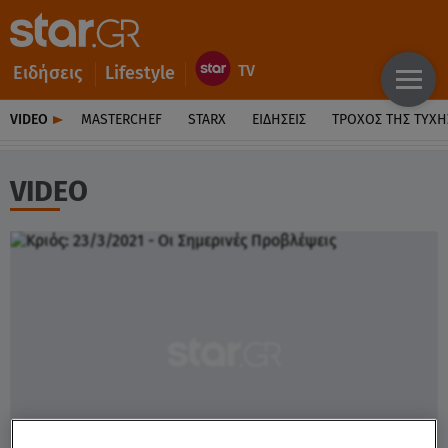
Ειδήσεις
Lifestyle
VIDEO
MASTERCHEF
STARX
ΕΙΔΉΣΕΙΣ
ΤΡΟΧΌΣ ΤΗΣ ΤΎΧΗ
VIDEO