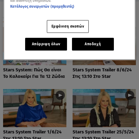
και ανάπτυξη υπηρεσιών.
Κατάλογος συνεργατών (προμηθευτές)
ΟΛΑ ΤΑ ΒΙΝΤΕΟ
Εμφάνιση σκοπών
Απόρριψη όλων
Αποδοχή
Stars System: Πώς Θα είναι
Stars System Trailer 8/6/24
Το Καλοκαίρι Για Τα 12 Ζώδια
Στις 13:10 Στο Star
Stars System Trailer 1/6/24
Stars System Trailer 25/5/24
Στις 13:10 Στο Star
Στις 13:10 Στο Star