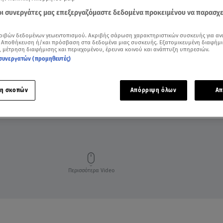
 οι συνεργάτες μας επεξεργαζόμαστε δεδομένα προκειμένου να παρασχ
ριβών δεδομένων γεωεντοπισμού. Ακριβής σάρωση χαρακτηριστικών συσκευής για αν
 Αποθήκευση ή/και πρόσβαση στα δεδομένα μιας συσκευής. Εξατομικευμένη διαφήμι
, μέτρηση διαφήμισης και περιεχομένου, έρευνα κοινού και ανάπτυξη υπηρεσιών.
συνεργατών (προμηθευτές)
η σκοπών
Απόρριψη όλων
Απ
ΖΩΔΙΑ ΑΣΗ ΜΠΗΛΙΟΥ
ΑΣΗ ΜΠΗΛΙΟΥ
ΑΣΤΡΟΛΟΓΙΚΕΣ ΠΡΟΒΛΕΨ
Περισσότερα Video