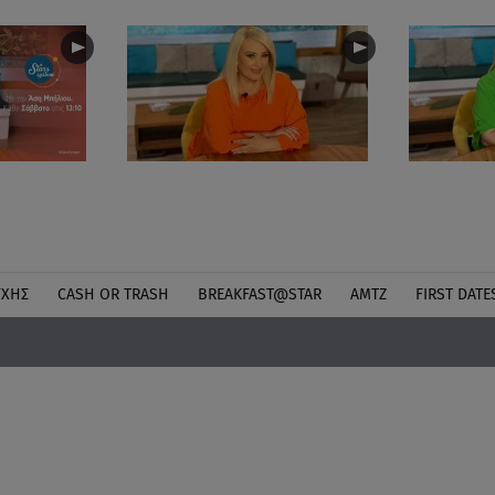
ΎΧΗΣ
CASH OR TRASH
BREAKFAST@STAR
ΑΜΤΖ
FIRST DATE