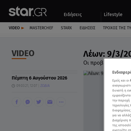
Αθλητικά
Quiz
Ειδήσεις
Lifestyle
Αυτοκίνητο
VIDEO
MASTERCHEF
STARX
ΕΙΔΉΣΕΙΣ
ΤΡΟΧΌΣ ΤΗΣ Τ
VIDEO
Λέων: 9/3/2
Οι προβλέψεις τη
Ενδιαφερό
Πέμπτη 6 Αυγούστου 2026
Εμείς και οι
αναγνωριστι
09.03.21, 12:07
ΖΩΔΙΑ
δυνατή η ε
εμφανίζοντα
την παροχή 
τεχνολογίες
διαφημίσεις
για να αλλά
Διαχείριση 
της ιστοσελί
ανατρέξτε σ