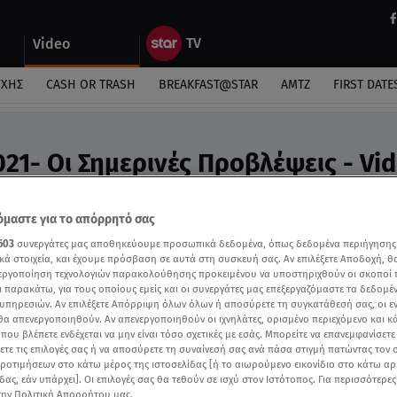
Video
ΎΧΗΣ
CASH OR TRASH
BREAKFAST@STAR
ΑΜΤΖ
FIRST DATE
021- Οι Σημερινές Προβλέψεις - Vi
ς Άσης Μπήλιου στη «Φωλιά των Κου Κου»
μαστε για το απόρρητό σας
603
συνεργάτες μας αποθηκεύουμε προσωπικά δεδομένα, όπως δεδομένα περιήγησης
κά στοιχεία, και έχουμε πρόσβαση σε αυτά στη συσκευή σας. Αν επιλέξετε Αποδοχή, θ
νεργοποίηση τεχνολογιών παρακολούθησης προκειμένου να υποστηριχθούν οι σκοποί
ι παρακάτω, για τους οποίους εμείς και οι συνεργάτες μας επεξεργαζόμαστε τα δεδομέ
υπηρεσιών. Αν επιλέξετε Απόρριψη όλων όλων ή αποσύρετε τη συγκατάθεσή σας, οι ε
 θα απενεργοποιηθούν. Αν απενεργοποιηθούν οι ιχνηλάτες, ορισμένο περιεχόμενο και κά
 που βλέπετε ενδέχεται να μην είναι τόσο σχετικές με εσάς. Μπορείτε να επανεμφανίσετ
ξετε τις επιλογές σας ή να αποσύρετε τη συναίνεσή σας ανά πάσα στιγμή πατώντας τον
προτιμήσεων στο κάτω μέρος της ιστοσελίδας [ή το αιωρούμενο εικονίδιο στο κάτω α
δας, εάν υπάρχει]. Οι επιλογές σας θα τεθούν σε ισχύ στον Ιστότοπος. Για περισσότερε
την Πολιτική Απορρήτου μας.