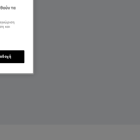
εθούν τα
αγνώριση
ση και
οδοχή
ΕΙΣ