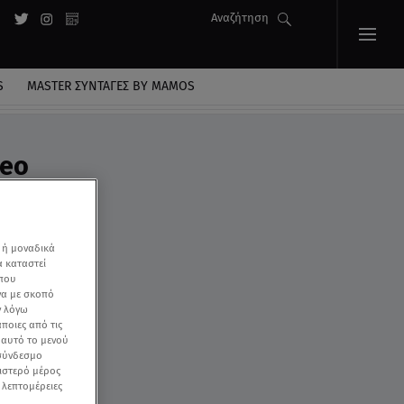
Αναζήτηση
S
MASTER ΣΥΝΤΑΓΈΣ BY MAMOS
deo
 ή μοναδικά
α καταστεί
 που
να με σκοπό
ν λόγω
ποιες από τις
ε αυτό το μενού
 σύνδεσμο
ριστερό μέρος
ς λεπτομέρειες