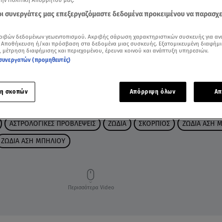
την Πολιτική Απορρήτου μας.
 οι συνεργάτες μας επεξεργαζόμαστε δεδομένα προκειμένου να παρασχ
ριβών δεδομένων γεωεντοπισμού. Ακριβής σάρωση χαρακτηριστικών συσκευής για αν
 Αποθήκευση ή/και πρόσβαση στα δεδομένα μιας συσκευής. Εξατομικευμένη διαφήμι
, μέτρηση διαφήμισης και περιεχομένου, έρευνα κοινού και ανάπτυξη υπηρεσιών.
συνεργατών (προμηθευτές)
η σκοπών
Απόρριψη όλων
Απ
ΑΣΤΡΟΛΟΓΙΚΕΣ ΠΡΟΒΛΕΨΕΙΣ
ΖΩΔΙΑ
ΣΚΟΡΠΙΟΣ
ΖΩΔΙΑ ΑΣΗ 
ΖΩΔΙΑ ΑΣΗ ΜΠΗΛΙΟΥ
Περισσότερα Video