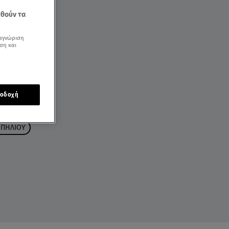
εθούν τα
αγνώριση
ση και
οδοχή
ΜΠΗΛΙΟΥ