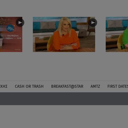
ΎΧΗΣ
CASH OR TRASH
BREAKFAST@STAR
ΑΜΤΖ
FIRST DATE