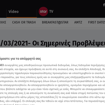
Video
ΎΧΗΣ
CASH OR TRASH
BREAKFAST@STAR
ΑΜΤΖ
FIRST DATE
1/03/2021- Οι Σημερινές Προβλέψει
ς Άσης Μπήλιου «Στη Φωλιά των Κου Κου»
μαστε για το απόρρητό σας
603
συνεργάτες μας αποθηκεύουμε προσωπικά δεδομένα, όπως δεδομένα περιήγησης
κά στοιχεία, και έχουμε πρόσβαση σε αυτά στη συσκευή σας. Αν επιλέξετε Αποδοχή, θ
νεργοποίηση τεχνολογιών παρακολούθησης προκειμένου να υποστηριχθούν οι σκοποί
ι παρακάτω, για τους οποίους εμείς και οι συνεργάτες μας επεξεργαζόμαστε τα δεδομέ
υπηρεσιών. Αν επιλέξετε Απόρριψη όλων όλων ή αποσύρετε τη συγκατάθεσή σας, οι ε
 θα απενεργοποιηθούν. Αν απενεργοποιηθούν οι ιχνηλάτες, ορισμένο περιεχόμενο και κά
 που βλέπετε ενδέχεται να μην είναι τόσο σχετικές με εσάς. Μπορείτε να επανεμφανίσετ
ξετε τις επιλογές σας ή να αποσύρετε τη συναίνεσή σας ανά πάσα στιγμή πατώντας τον
προτιμήσεων στο κάτω μέρος της ιστοσελίδας [ή το αιωρούμενο εικονίδιο στο κάτω α
δας, εάν υπάρχει]. Οι επιλογές σας θα τεθούν σε ισχύ στον Ιστότοπος. Για περισσότερε