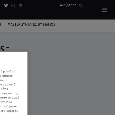
Αναζήτηση
S
MASTER ΣΥΝΤΑΓΈΣ BY MAMOS
ς -
 ή μοναδικά
α καταστεί
 που
να με σκοπό
ν λόγω
ποιες από τις
ε αυτό το μενού
 σύνδεσμο
ριστερό μέρος
ς λεπτομέρειες