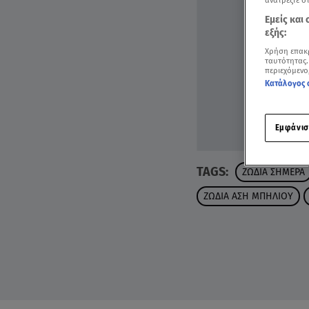
ανατρέξτε σ
Εμείς και
εξής:
Χρήση επακ
ταυτότητας.
περιεχόμενο
Κατάλογος 
Εμφάνισ
TAGS:
ΖΩΔΙΑ ΣΗΜΕΡΑ
ΖΩΔΙΑ ΑΣΗ ΜΠΗΛΙΟΥ