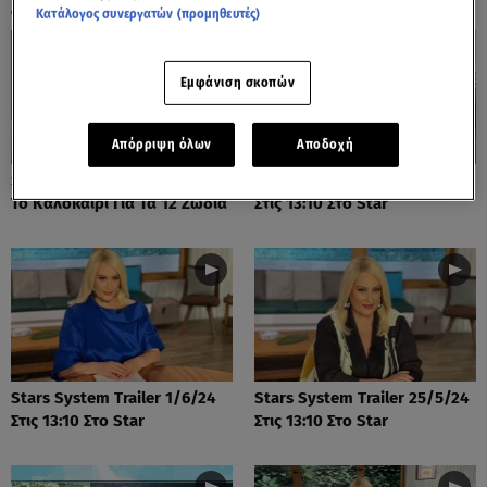
Κατάλογος συνεργατών (προμηθευτές)
Εμφάνιση σκοπών
Απόρριψη όλων
Αποδοχή
Stars System: Πώς Θα είναι
Stars System Trailer 8/6/24
Το Καλοκαίρι Για Τα 12 Ζώδια
Στις 13:10 Στο Star
Stars System Trailer 1/6/24
Stars System Trailer 25/5/24
Στις 13:10 Στο Star
Στις 13:10 Στο Star