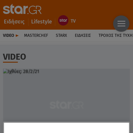
Ειδήσεις
Lifestyle
VIDEO
MASTERCHEF
STARX
ΕΙΔΉΣΕΙΣ
ΤΡΟΧΌΣ ΤΗΣ ΤΎΧΗ
VIDEO