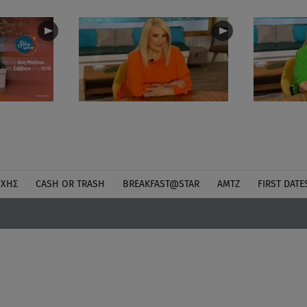
ΎΧΗΣ
CASH OR TRASH
BREAKFAST@STAR
ΑΜΤΖ
FIRST DATE