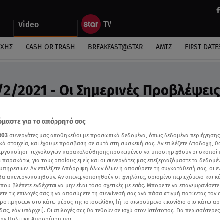
Video
ΎΧΗΣ
CASH OR TRASH
BREAKFAST@STAR
ΑΜΤΖ
FIRST DATE
/2/2021 - Οι Σημερινές Προβλέψεις
ς Άσης Μπήλιου «Στη Φωλιά των Κου Κου»
μαστε για το απόρρητό σας
603
συνεργάτες μας αποθηκεύουμε προσωπικά δεδομένα, όπως δεδομένα περιήγησης
κά στοιχεία, και έχουμε πρόσβαση σε αυτά στη συσκευή σας. Αν επιλέξετε Αποδοχή, θ
νεργοποίηση τεχνολογιών παρακολούθησης προκειμένου να υποστηριχθούν οι σκοποί
ι παρακάτω, για τους οποίους εμείς και οι συνεργάτες μας επεξεργαζόμαστε τα δεδομέ
υπηρεσιών. Αν επιλέξετε Απόρριψη όλων όλων ή αποσύρετε τη συγκατάθεσή σας, οι ε
 θα απενεργοποιηθούν. Αν απενεργοποιηθούν οι ιχνηλάτες, ορισμένο περιεχόμενο και κά
 που βλέπετε ενδέχεται να μην είναι τόσο σχετικές με εσάς. Μπορείτε να επανεμφανίσετ
ξετε τις επιλογές σας ή να αποσύρετε τη συναίνεσή σας ανά πάσα στιγμή πατώντας τον
προτιμήσεων στο κάτω μέρος της ιστοσελίδας [ή το αιωρούμενο εικονίδιο στο κάτω α
δας, εάν υπάρχει]. Οι επιλογές σας θα τεθούν σε ισχύ στον Ιστότοπος. Για περισσότερε
την Πολιτική Απορρήτου μας.