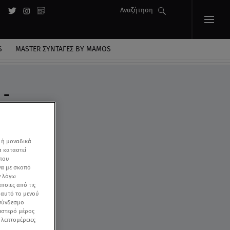
Αναζήτηση
S
MASTER ΣΥΝΤΑΓΈΣ BY MAMOS
 -
 ή μοναδικά
α καταστεί
 που
να με σκοπό
ν λόγω
ποιες από τις
ε αυτό το μενού
 σύνδεσμο
ριστερό μέρος
ς λεπτομέρειες