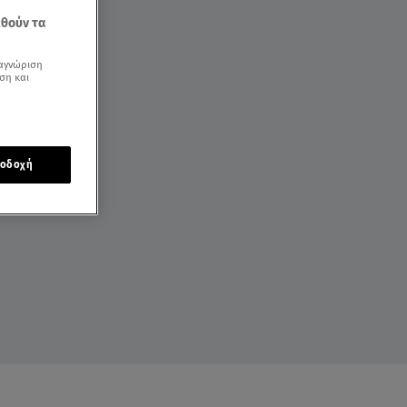
εθούν τα
αγνώριση
ση και
οδοχή