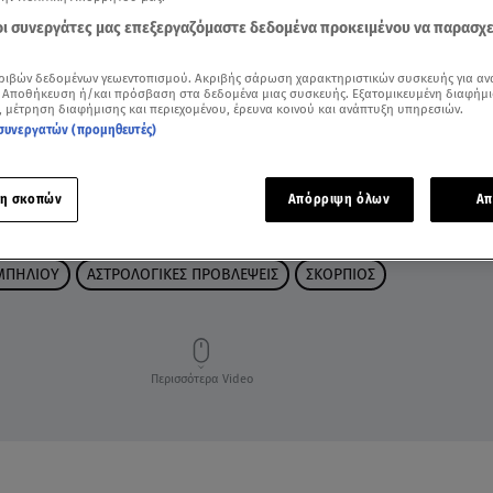
 οι συνεργάτες μας επεξεργαζόμαστε δεδομένα προκειμένου να παρασχ
ριβών δεδομένων γεωεντοπισμού. Ακριβής σάρωση χαρακτηριστικών συσκευής για αν
 Αποθήκευση ή/και πρόσβαση στα δεδομένα μιας συσκευής. Εξατομικευμένη διαφήμι
, μέτρηση διαφήμισης και περιεχομένου, έρευνα κοινού και ανάπτυξη υπηρεσιών.
συνεργατών (προμηθευτές)
η σκοπών
Απόρριψη όλων
Απ
ΜΠΗΛΙΟΥ
ΑΣΤΡΟΛΟΓΙΚΕΣ ΠΡΟΒΛΕΨΕΙΣ
ΣΚΟΡΠΙΟΣ
Περισσότερα Video