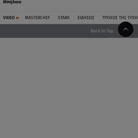
Μπήλιου
VIDEO
MASTERCHEF
STARX
ΕΙΔΉΣΕΙΣ
ΤΡΟΧΌΣ ΤΗΣ ΤΎΧΗ
Back to Top