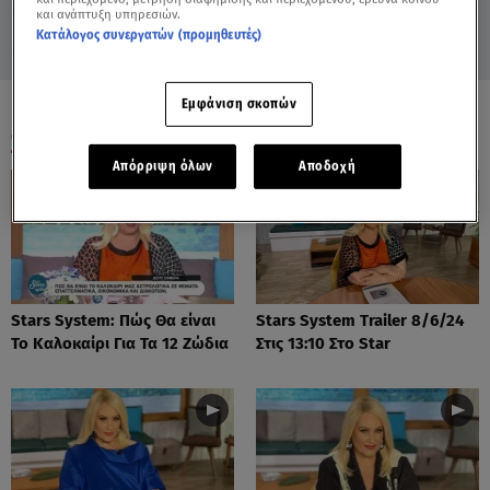
και ανάπτυξη υπηρεσιών.
Κατάλογος συνεργατών (προμηθευτές)
Εμφάνιση σκοπών
ΟΛΑ ΤΑ ΒΙΝΤΕΟ
Απόρριψη όλων
Αποδοχή
Stars System: Πώς Θα είναι
Stars System Trailer 8/6/24
Το Καλοκαίρι Για Τα 12 Ζώδια
Στις 13:10 Στο Star