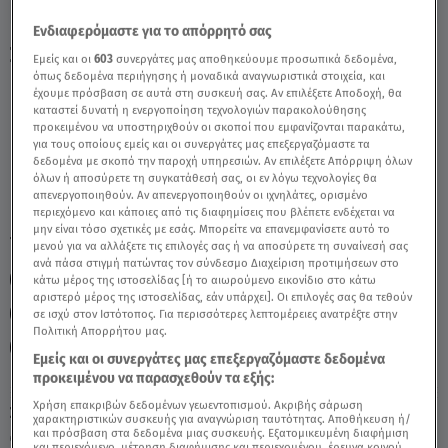
Ενδιαφερόμαστε για το απόρρητό σας
Σκορπιός: 17/2/2021 - Οι Σημερινές
Εμείς και οι
603
συνεργάτες μας αποθηκεύουμε προσωπικά δεδομένα,
Προβλέψεις - Video
όπως δεδομένα περιήγησης ή μοναδικά αναγνωριστικά στοιχεία, και
έχουμε πρόσβαση σε αυτά στη συσκευή σας. Αν επιλέξετε Αποδοχή, θα
καταστεί δυνατή η ενεργοποίηση τεχνολογιών παρακολούθησης
προκειμένου να υποστηριχθούν οι σκοποί που εμφανίζονται παρακάτω,
για τους οποίους εμείς και οι συνεργάτες μας επεξεργαζόμαστε τα
δεδομένα με σκοπό την παροχή υπηρεσιών. Αν επιλέξετε Απόρριψη όλων
όλων ή αποσύρετε τη συγκατάθεσή σας, οι εν λόγω τεχνολογίες θα
απενεργοποιηθούν. Αν απενεργοποιηθούν οι ιχνηλάτες, ορισμένο
περιεχόμενο και κάποιες από τις διαφημίσεις που βλέπετε ενδέχεται να
μην είναι τόσο σχετικές με εσάς. Μπορείτε να επανεμφανίσετε αυτό το
TAGS:
ΣΚΟΡΠΙΟΣ
ΖΩΔΙΑ
ΑΣΗ ΜΠΗΛΙΟΥ
μενού για να αλλάξετε τις επιλογές σας ή να αποσύρετε τη συναίνεσή σας
ανά πάσα στιγμή πατώντας τον σύνδεσμο Διαχείριση προτιμήσεων στο
ΑΣΤΡΟΛΟΓΙΚΕΣ ΠΡΟΒΛΕΨΕΙΣ
ΣΚΟΡΠΙΟΣ ΖΩΔΙΑ
κάτω μέρος της ιστοσελίδας [ή το αιωρούμενο εικονίδιο στο κάτω
αριστερό μέρος της ιστοσελίδας, εάν υπάρχει]. Οι επιλογές σας θα τεθούν
ΖΩΔΙΑ ΑΣΗ ΜΠΗΛΙΟΥ
ΖΩΔΙΑ ΑΣΗ ΜΠΗΛΙΟΥ
σε ισχύ στον Ιστότοπος. Για περισσότερες λεπτομέρειες ανατρέξτε στην
Πολιτική Απορρήτου μας.
ΖΩΔΙΑ ΑΣΗ ΜΠΗΛΙΟΥ
Εμείς και οι συνεργάτες μας επεξεργαζόμαστε δεδομένα
προκειμένου να παρασχεθούν τα εξής:
Χρήση επακριβών δεδομένων γεωεντοπισμού. Ακριβής σάρωση
Σάββατο 8 Αυγούστου 2026
χαρακτηριστικών συσκευής για αναγνώριση ταυτότητας. Αποθήκευση ή/
και πρόσβαση στα δεδομένα μιας συσκευής. Εξατομικευμένη διαφήμιση
17.02.21, 13:11
ΖΩΔΙΑ
και περιεχόμενο, μέτρηση διαφήμισης και περιεχομένου, έρευνα κοινού