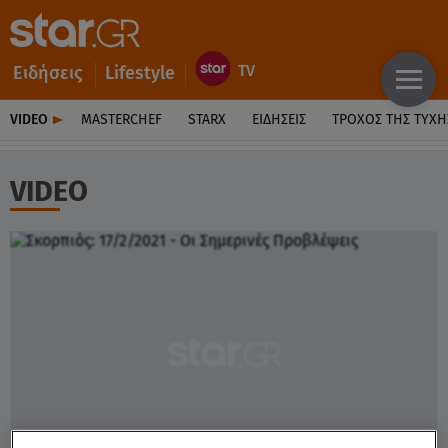
Ειδήσεις
Lifestyle
VIDEO
MASTERCHEF
STARX
ΕΙΔΉΣΕΙΣ
ΤΡΟΧΌΣ ΤΗΣ ΤΎΧΗ
VIDEO