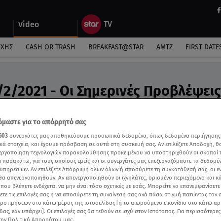
Video
ΎΧΗΣ
CASH OR TRASH
BREAKFAST@STAR
ΑΜΤΖ
FIRST DATE
/2/2021 - Οι Σημερινές Προβλέψεις
ς Άσης Μπήλιου στη «Φωλιά των Κου Κου»
μαστε για το απόρρητό σας
603
συνεργάτες μας αποθηκεύουμε προσωπικά δεδομένα, όπως δεδομένα περιήγησης
κά στοιχεία, και έχουμε πρόσβαση σε αυτά στη συσκευή σας. Αν επιλέξετε Αποδοχή, θ
νεργοποίηση τεχνολογιών παρακολούθησης προκειμένου να υποστηριχθούν οι σκοποί
ι παρακάτω, για τους οποίους εμείς και οι συνεργάτες μας επεξεργαζόμαστε τα δεδομέ
υπηρεσιών. Αν επιλέξετε Απόρριψη όλων όλων ή αποσύρετε τη συγκατάθεσή σας, οι ε
 θα απενεργοποιηθούν. Αν απενεργοποιηθούν οι ιχνηλάτες, ορισμένο περιεχόμενο και κά
 που βλέπετε ενδέχεται να μην είναι τόσο σχετικές με εσάς. Μπορείτε να επανεμφανίσετ
ξετε τις επιλογές σας ή να αποσύρετε τη συναίνεσή σας ανά πάσα στιγμή πατώντας τον
προτιμήσεων στο κάτω μέρος της ιστοσελίδας [ή το αιωρούμενο εικονίδιο στο κάτω α
δας, εάν υπάρχει]. Οι επιλογές σας θα τεθούν σε ισχύ στον Ιστότοπος. Για περισσότερε
την Πολιτική Απορρήτου μας.