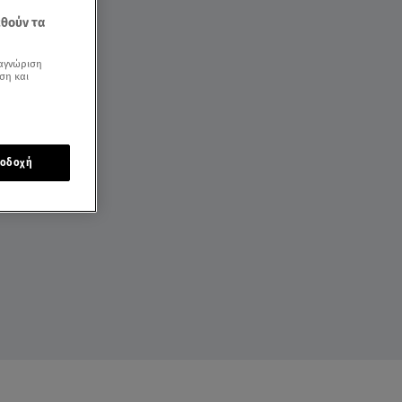
εθούν τα
αγνώριση
ση και
οδοχή