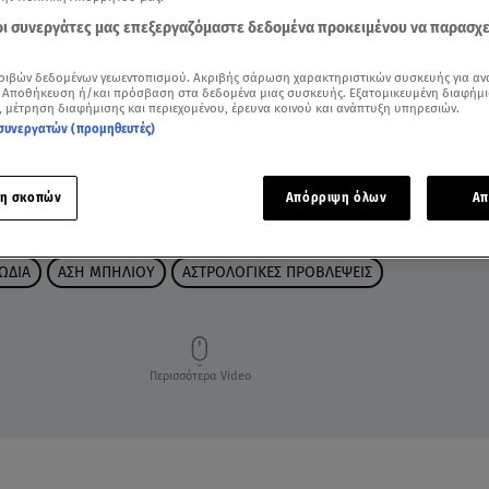
 οι συνεργάτες μας επεξεργαζόμαστε δεδομένα προκειμένου να παρασχ
ριβών δεδομένων γεωεντοπισμού. Ακριβής σάρωση χαρακτηριστικών συσκευής για αν
 Αποθήκευση ή/και πρόσβαση στα δεδομένα μιας συσκευής. Εξατομικευμένη διαφήμι
, μέτρηση διαφήμισης και περιεχομένου, έρευνα κοινού και ανάπτυξη υπηρεσιών.
συνεργατών (προμηθευτές)
η σκοπών
Απόρριψη όλων
Απ
ΩΔΙΑ
ΑΣΗ ΜΠΗΛΙΟΥ
ΑΣΤΡΟΛΟΓΙΚΕΣ ΠΡΟΒΛΕΨΕΙΣ
Περισσότερα Video