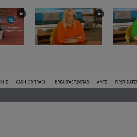
ΎΧΗΣ
CASH OR TRASH
BREAKFAST@STAR
ΑΜΤΖ
FIRST DATE