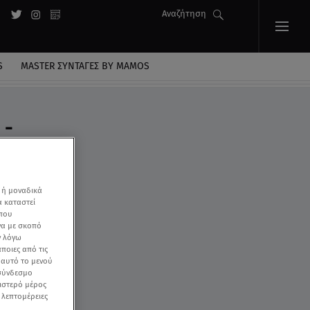
Αναζήτηση
S
MASTER ΣΥΝΤΑΓΈΣ BY MAMOS
 -
 ή μοναδικά
α καταστεί
 που
να με σκοπό
ν λόγω
ποιες από τις
ε αυτό το μενού
 σύνδεσμο
ριστερό μέρος
ς λεπτομέρειες