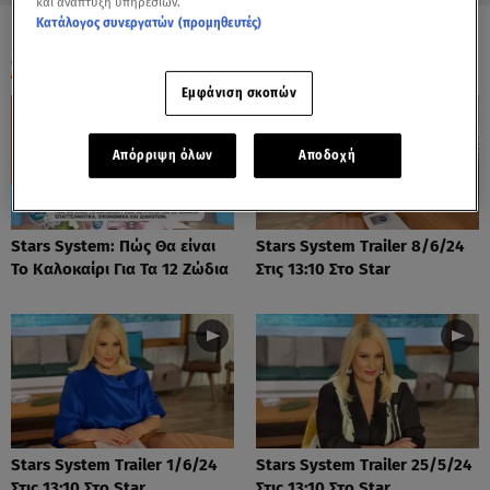
και ανάπτυξη υπηρεσιών.
Κατάλογος συνεργατών (προμηθευτές)
ΟΛΑ ΤΑ ΒΙΝΤΕΟ
Εμφάνιση σκοπών
Απόρριψη όλων
Αποδοχή
Stars System: Πώς Θα είναι
Stars System Trailer 8/6/24
Το Καλοκαίρι Για Τα 12 Ζώδια
Στις 13:10 Στο Star
Stars System Trailer 1/6/24
Stars System Trailer 25/5/24
Στις 13:10 Στο Star
Στις 13:10 Στο Star