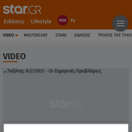
Ειδήσεις
Lifestyle
VIDEO
MASTERCHEF
STARX
ΕΙΔΉΣΕΙΣ
ΤΡΟΧΌΣ ΤΗΣ ΤΎΧΗ
VIDEO