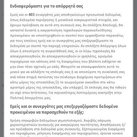
Ενδιαφερόμαστε για το απόρρητό σας
Εμείς και οι
603
συνεργάτες μας αποθηκεύουμε προσωπικά δεδομένα,
Τοξότης 8/2/2021 - Οι Σημερινές
όπως δεδομένα περιήγησης ή μοναδικά αναγνωριστικά στοιχεία, και
Προβλέψεις - Video
έχουμε πρόσβαση σε αυτά στη συσκευή σας. Αν επιλέξετε Αποδοχή, θα
καταστεί δυνατή η ενεργοποίηση τεχνολογιών παρακολούθησης
προκειμένου να υποστηριχθούν οι σκοποί που εμφανίζονται παρακάτω,
για τους οποίους εμείς και οι συνεργάτες μας επεξεργαζόμαστε τα
δεδομένα με σκοπό την παροχή υπηρεσιών. Αν επιλέξετε Απόρριψη όλων
όλων ή αποσύρετε τη συγκατάθεσή σας, οι εν λόγω τεχνολογίες θα
απενεργοποιηθούν. Αν απενεργοποιηθούν οι ιχνηλάτες, ορισμένο
περιεχόμενο και κάποιες από τις διαφημίσεις που βλέπετε ενδέχεται να
μην είναι τόσο σχετικές με εσάς. Μπορείτε να επανεμφανίσετε αυτό το
μενού για να αλλάξετε τις επιλογές σας ή να αποσύρετε τη συναίνεσή σας
TAGS:
ΖΩΔΙΑ ΣΗΜΕΡΑ
ΖΩΔΙΑ ΑΣΗ ΜΠΗΛΙΟΥ
ανά πάσα στιγμή πατώντας τον σύνδεσμο Διαχείριση προτιμήσεων στο
κάτω μέρος της ιστοσελίδας [ή το αιωρούμενο εικονίδιο στο κάτω
ΑΣΤΡΟΛΟΓΙΚΕΣ ΠΡΟΒΛΕΨΕΙΣ
ΖΩΔΙΑ ΤΟΞΟΤΗΣ
αριστερό μέρος της ιστοσελίδας, εάν υπάρχει]. Οι επιλογές σας θα τεθούν
σε ισχύ στον Ιστότοπος. Για περισσότερες λεπτομέρειες ανατρέξτε στην
Πολιτική Απορρήτου μας.
Σάββατο 8 Αυγούστου 2026
Εμείς και οι συνεργάτες μας επεξεργαζόμαστε δεδομένα
προκειμένου να παρασχεθούν τα εξής:
08.02.21, 13:16
ΖΩΔΙΑ
Χρήση επακριβών δεδομένων γεωεντοπισμού. Ακριβής σάρωση
χαρακτηριστικών συσκευής για αναγνώριση ταυτότητας. Αποθήκευση ή/
και πρόσβαση στα δεδομένα μιας συσκευής. Εξατομικευμένη διαφήμιση
και περιεχόμενο, μέτρηση διαφήμισης και περιεχομένου, έρευνα κοινού