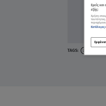
Εμείς και
εξής:
Χρήση επακ
ταυτότητας.
περιεχόμενο
Κατάλογος 
Εμφάνισ
TAGS:
ΖΩΔΙΑ ΑΣΗ ΜΠ