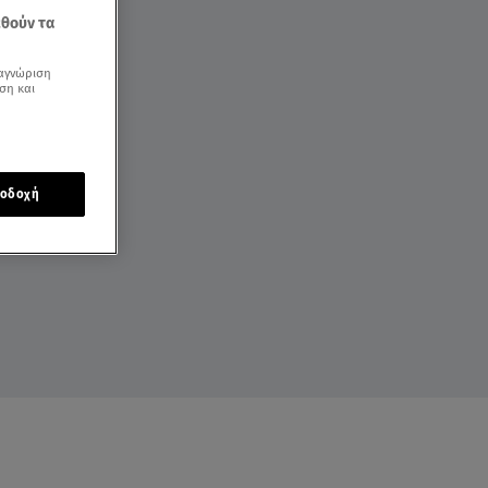
εθούν τα
αγνώριση
ση και
οδοχή