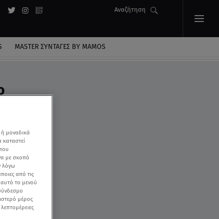
Αναζήτηση
S
MASTER ΣΥΝΤΑΓΈΣ BY MAMOS
o
 ή μοναδικά
α καταστεί
 που
να με σκοπό
ν λόγω
ποιες από τις
ε αυτό το μενού
 σύνδεσμο
ριστερό μέρος
ς λεπτομέρειες