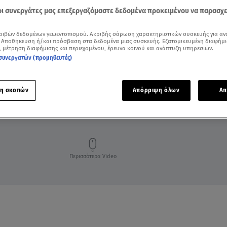
 οι συνεργάτες μας επεξεργαζόμαστε δεδομένα προκειμένου να παρασχ
ριβών δεδομένων γεωεντοπισμού. Ακριβής σάρωση χαρακτηριστικών συσκευής για αν
 Αποθήκευση ή/και πρόσβαση στα δεδομένα μιας συσκευής. Εξατομικευμένη διαφήμι
, μέτρηση διαφήμισης και περιεχομένου, έρευνα κοινού και ανάπτυξη υπηρεσιών.
συνεργατών (προμηθευτές)
η σκοπών
Απόρριψη όλων
Απ
ΗΛΙΟΥ
ΖΩΔΙΑ ΣΗΜΕΡΑ
ΤΑΥΡΟΣ
ΤΑΥΡΟΣ
ΤΑΥΡΟΣ
Περισσότερα Video