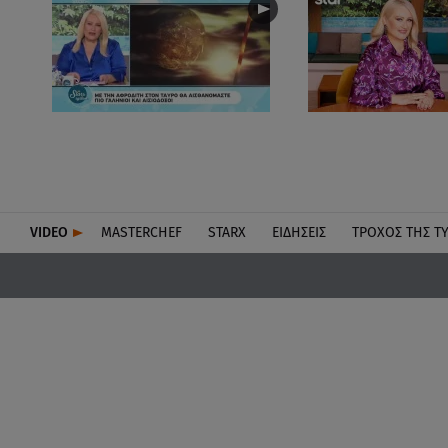
VIDEO
MASTERCHEF
STARX
ΕΙΔΉΣΕΙΣ
ΤΡΟΧΌΣ ΤΗΣ Τ