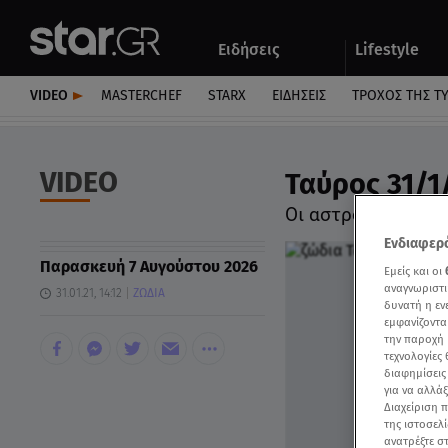
Αθλητικά
Quiz
Ειδήσεις
Lifestyle
Αυτοκίνητο
VIDEO
MASTERCHEF
STARX
ΕΙΔΉΣΕΙΣ
ΤΡΟΧΌΣ ΤΗΣ Τ
VIDEO
Ταύρος 31/1/
Οι αστρολογικές 
Ενδιαφερό
Παρασκευή 7 Αυγούστου 2026
Εμείς και οι
αναγνωριστι
31.01.21, 14:12
ΖΩΔΙΑ
δυνατή η ε
εμφανίζοντα
την παροχή 
τεχνολογίες
διαφημίσεις
για να αλλά
Διαχείριση 
της ιστοσελί
ανατρέξτε σ