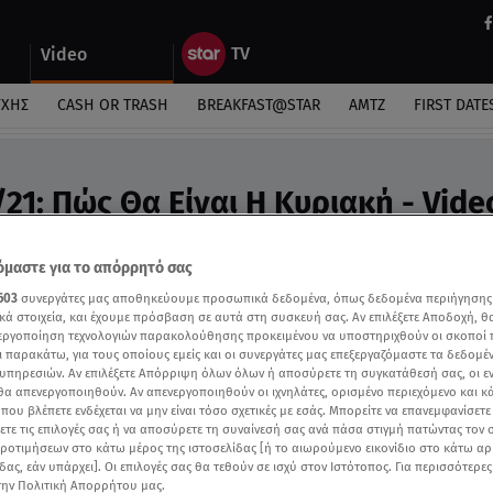
Video
ΎΧΗΣ
CASH OR TRASH
BREAKFAST@STAR
ΑΜΤΖ
FIRST DATE
21: Πώς Θα Είναι Η Κυριακή - Vide
προβλέψεις της Άσης Μπήλιου
μαστε για το απόρρητό σας
603
συνεργάτες μας αποθηκεύουμε προσωπικά δεδομένα, όπως δεδομένα περιήγησης
κά στοιχεία, και έχουμε πρόσβαση σε αυτά στη συσκευή σας. Αν επιλέξετε Αποδοχή, θ
νεργοποίηση τεχνολογιών παρακολούθησης προκειμένου να υποστηριχθούν οι σκοποί
ι παρακάτω, για τους οποίους εμείς και οι συνεργάτες μας επεξεργαζόμαστε τα δεδομέ
υπηρεσιών. Αν επιλέξετε Απόρριψη όλων όλων ή αποσύρετε τη συγκατάθεσή σας, οι ε
 θα απενεργοποιηθούν. Αν απενεργοποιηθούν οι ιχνηλάτες, ορισμένο περιεχόμενο και κά
 που βλέπετε ενδέχεται να μην είναι τόσο σχετικές με εσάς. Μπορείτε να επανεμφανίσετ
ξετε τις επιλογές σας ή να αποσύρετε τη συναίνεσή σας ανά πάσα στιγμή πατώντας τον
προτιμήσεων στο κάτω μέρος της ιστοσελίδας [ή το αιωρούμενο εικονίδιο στο κάτω α
δας, εάν υπάρχει]. Οι επιλογές σας θα τεθούν σε ισχύ στον Ιστότοπος. Για περισσότερε
την Πολιτική Απορρήτου μας.