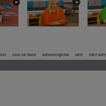
ΎΧΗΣ
CASH OR TRASH
BREAKFAST@STAR
ΑΜΤΖ
FIRST DATE