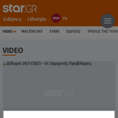
Ειδήσεις
Lifestyle
VIDEO
MASTERCHEF
STARX
ΕΙΔΉΣΕΙΣ
ΤΡΟΧΌΣ ΤΗΣ ΤΎΧΗ
VIDEO