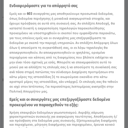
Ενδιαφερόμαστε για το απόρρητό σας
Εμείς και οι
603
συνεργάτες μας αποθηκεύουμε προσωπικά δεδομένα,
Δίδυμοι 28/1/2021 - Οι Σημερινές
όπως δεδομένα περιήγησης ή μοναδικά αναγνωριστικά στοιχεία, και
Προβλέψεις - Video
έχουμε πρόσβαση σε αυτά στη συσκευή σας. Αν επιλέξετε Αποδοχή, θα
καταστεί δυνατή η ενεργοποίηση τεχνολογιών παρακολούθησης
προκειμένου να υποστηριχθούν οι σκοποί που εμφανίζονται παρακάτω,
για τους οποίους εμείς και οι συνεργάτες μας επεξεργαζόμαστε τα
δεδομένα με σκοπό την παροχή υπηρεσιών. Αν επιλέξετε Απόρριψη όλων
όλων ή αποσύρετε τη συγκατάθεσή σας, οι εν λόγω τεχνολογίες θα
απενεργοποιηθούν. Αν απενεργοποιηθούν οι ιχνηλάτες, ορισμένο
περιεχόμενο και κάποιες από τις διαφημίσεις που βλέπετε ενδέχεται να
μην είναι τόσο σχετικές με εσάς. Μπορείτε να επανεμφανίσετε αυτό το
μενού για να αλλάξετε τις επιλογές σας ή να αποσύρετε τη συναίνεσή σας
TAGS:
ΔΙΔΥΜΟΙ
ΑΣΗ ΜΠΗΛΙΟΥ
ανά πάσα στιγμή πατώντας τον σύνδεσμο Διαχείριση προτιμήσεων στο
κάτω μέρος της ιστοσελίδας [ή το αιωρούμενο εικονίδιο στο κάτω
ΑΣΤΡΟΛΟΓΙΚΕΣ ΠΡΟΒΛΕΨΕΙΣ
ΖΩΔΙΑ
αριστερό μέρος της ιστοσελίδας, εάν υπάρχει]. Οι επιλογές σας θα τεθούν
σε ισχύ στον Ιστότοπος. Για περισσότερες λεπτομέρειες ανατρέξτε στην
Πολιτική Απορρήτου μας.
Παρασκευή 7 Αυγούστου 2026
Εμείς και οι συνεργάτες μας επεξεργαζόμαστε δεδομένα
προκειμένου να παρασχεθούν τα εξής:
28.01.21, 12:04
ΖΩΔΙΑ
Χρήση επακριβών δεδομένων γεωεντοπισμού. Ακριβής σάρωση
χαρακτηριστικών συσκευής για αναγνώριση ταυτότητας. Αποθήκευση ή/
και πρόσβαση στα δεδομένα μιας συσκευής. Εξατομικευμένη διαφήμιση
και περιεχόμενο, μέτρηση διαφήμισης και περιεχομένου, έρευνα κοινού