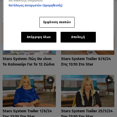
και ανάπτυξη υπηρεσιών.
Κατάλογος συνεργατών (προμηθευτές)
ΟΛΑ ΤΑ ΒΙΝΤΕΟ
Εμφάνιση σκοπών
Απόρριψη όλων
Αποδοχή
Stars System: Πώς Θα είναι
Stars System Trailer 8/6/24
Το Καλοκαίρι Για Τα 12 Ζώδια
Στις 13:10 Στο Star
Stars System Trailer 1/6/24
Stars System Trailer 25/5/24
Στις 13:10 Στο Star
Στις 13:10 Στο Star