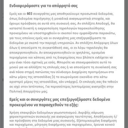
Ενδιαφερόμαστε για το απόρρητό σας
Εμείς και οι
603
συνεργάτες μας αποθηκεύουμε προσωπικά δεδομένα,
Σκορπιός: 22/1/2021 - Οι Σημερινές
όπως δεδομένα περιήγησης ή μοναδικά αναγνωριστικά στοιχεία, και
Προβλέψεις - Video
έχουμε πρόσβαση σε αυτά στη συσκευή σας. Αν επιλέξετε Αποδοχή, θα
καταστεί δυνατή η ενεργοποίηση τεχνολογιών παρακολούθησης
προκειμένου να υποστηριχθούν οι σκοποί που εμφανίζονται παρακάτω,
για τους οποίους εμείς και οι συνεργάτες μας επεξεργαζόμαστε τα
δεδομένα με σκοπό την παροχή υπηρεσιών. Αν επιλέξετε Απόρριψη όλων
όλων ή αποσύρετε τη συγκατάθεσή σας, οι εν λόγω τεχνολογίες θα
απενεργοποιηθούν. Αν απενεργοποιηθούν οι ιχνηλάτες, ορισμένο
περιεχόμενο και κάποιες από τις διαφημίσεις που βλέπετε ενδέχεται να
μην είναι τόσο σχετικές με εσάς. Μπορείτε να επανεμφανίσετε αυτό το
μενού για να αλλάξετε τις επιλογές σας ή να αποσύρετε τη συναίνεσή σας
TAGS:
ΖΩΔΙΑ – ΣΚΟΡΠΙΟΣ
ΖΩΔΙΑ
ΣΚΟΡΠΙΟΣ
ανά πάσα στιγμή πατώντας τον σύνδεσμο Διαχείριση προτιμήσεων στο
κάτω μέρος της ιστοσελίδας [ή το αιωρούμενο εικονίδιο στο κάτω
ΑΣΗ ΜΠΗΛΙΟΥ
ΑΣΤΡΟΛΟΓΙΚΕΣ ΠΡΟΒΛΕΨΕΙΣ
αριστερό μέρος της ιστοσελίδας, εάν υπάρχει]. Οι επιλογές σας θα τεθούν
σε ισχύ στον Ιστότοπος. Για περισσότερες λεπτομέρειες ανατρέξτε στην
Πολιτική Απορρήτου μας.
Κυριακή 9 Αυγούστου 2026
Εμείς και οι συνεργάτες μας επεξεργαζόμαστε δεδομένα
προκειμένου να παρασχεθούν τα εξής:
22.01.21, 12:51
ΖΩΔΙΑ
Χρήση επακριβών δεδομένων γεωεντοπισμού. Ακριβής σάρωση
χαρακτηριστικών συσκευής για αναγνώριση ταυτότητας. Αποθήκευση ή/
και πρόσβαση στα δεδομένα μιας συσκευής. Εξατομικευμένη διαφήμιση
και περιεχόμενο, μέτρηση διαφήμισης και περιεχομένου, έρευνα κοινού