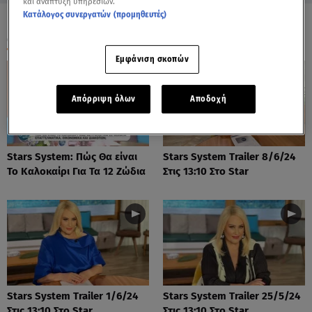
και ανάπτυξη υπηρεσιών.
Κατάλογος συνεργατών (προμηθευτές)
ΟΛΑ ΤΑ ΒΙΝΤΕΟ
Εμφάνιση σκοπών
Απόρριψη όλων
Αποδοχή
Stars System: Πώς Θα είναι
Stars System Trailer 8/6/24
Το Καλοκαίρι Για Τα 12 Ζώδια
Στις 13:10 Στο Star
Stars System Trailer 1/6/24
Stars System Trailer 25/5/24
Στις 13:10 Στο Star
Στις 13:10 Στο Star