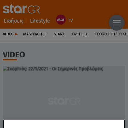
Ειδήσεις
Lifestyle
VIDEO
MASTERCHEF
STARX
ΕΙΔΉΣΕΙΣ
ΤΡΟΧΌΣ ΤΗΣ ΤΎΧΗ
VIDEO