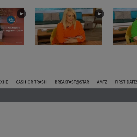
ΎΧΗΣ
CASH OR TRASH
BREAKFAST@STAR
ΑΜΤΖ
FIRST DATE