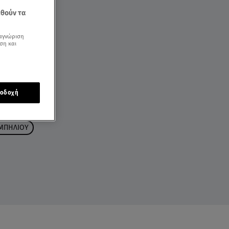
εθούν τα
αγνώριση
ση και
οδοχή
 ΜΠΗΛΙΟΥ