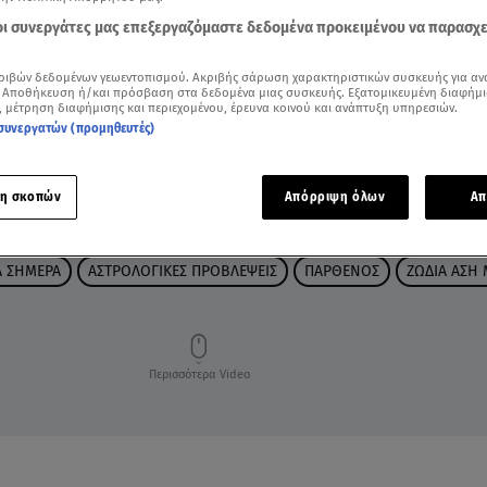
 οι συνεργάτες μας επεξεργαζόμαστε δεδομένα προκειμένου να παρασχ
ριβών δεδομένων γεωεντοπισμού. Ακριβής σάρωση χαρακτηριστικών συσκευής για αν
 Αποθήκευση ή/και πρόσβαση στα δεδομένα μιας συσκευής. Εξατομικευμένη διαφήμι
, μέτρηση διαφήμισης και περιεχομένου, έρευνα κοινού και ανάπτυξη υπηρεσιών.
συνεργατών (προμηθευτές)
η σκοπών
Απόρριψη όλων
Απ
Α ΣΗΜΕΡΑ
ΑΣΤΡΟΛΟΓΙΚΕΣ ΠΡΟΒΛΕΨΕΙΣ
ΠΑΡΘΕΝΟΣ
ΖΩΔΙΑ ΑΣΗ
Περισσότερα Video