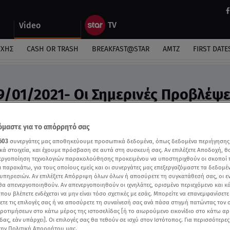
Video
ΎΧΗΣ
CASH OR TRASH
BREAKFAST@STAR
ΑΜΤΖ
FIRST DATE
9/01/2021- Οι Σημερινές Προβλέψει
ς Άσης Μπήλιου «Στη Φωλιά των Κου Κου»
μαστε για το απόρρητό σας
603
συνεργάτες μας αποθηκεύουμε προσωπικά δεδομένα, όπως δεδομένα περιήγησης
κά στοιχεία, και έχουμε πρόσβαση σε αυτά στη συσκευή σας. Αν επιλέξετε Αποδοχή, θ
νεργοποίηση τεχνολογιών παρακολούθησης προκειμένου να υποστηριχθούν οι σκοποί
ι παρακάτω, για τους οποίους εμείς και οι συνεργάτες μας επεξεργαζόμαστε τα δεδομέ
υπηρεσιών. Αν επιλέξετε Απόρριψη όλων όλων ή αποσύρετε τη συγκατάθεσή σας, οι ε
 θα απενεργοποιηθούν. Αν απενεργοποιηθούν οι ιχνηλάτες, ορισμένο περιεχόμενο και κά
 που βλέπετε ενδέχεται να μην είναι τόσο σχετικές με εσάς. Μπορείτε να επανεμφανίσετ
ξετε τις επιλογές σας ή να αποσύρετε τη συναίνεσή σας ανά πάσα στιγμή πατώντας τον
προτιμήσεων στο κάτω μέρος της ιστοσελίδας [ή το αιωρούμενο εικονίδιο στο κάτω α
δας, εάν υπάρχει]. Οι επιλογές σας θα τεθούν σε ισχύ στον Ιστότοπος. Για περισσότερε
την Πολιτική Απορρήτου μας.