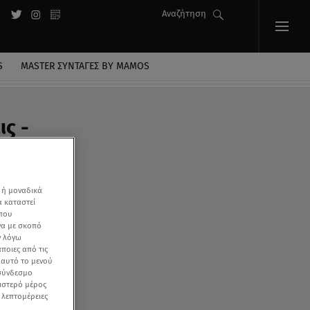
Αναζήτηση
S
MASTER ΣΥΝΤΑΓΈΣ BY MAMOS
ς -
 ή μοναδικά
α καταστεί
 που
να με σκοπό
ν λόγω
ποιες από τις
ε αυτό το μενού
 σύνδεσμο
ριστερό μέρος
ς λεπτομέρειες