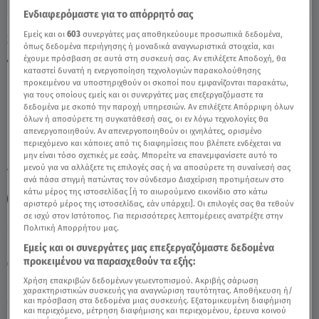
Ενδιαφερόμαστε για το απόρρητό σας
Εμείς και οι
603
συνεργάτες μας αποθηκεύουμε προσωπικά δεδομένα,
Stars System – Ζυγός: Η Σελήνη Στον
όπως δεδομένα περιήγησης ή μοναδικά αναγνωριστικά στοιχεία, και
Αιγόκερω - Video
έχουμε πρόσβαση σε αυτά στη συσκευή σας. Αν επιλέξετε Αποδοχή, θα
καταστεί δυνατή η ενεργοποίηση τεχνολογιών παρακολούθησης
προκειμένου να υποστηριχθούν οι σκοποί που εμφανίζονται παρακάτω,
για τους οποίους εμείς και οι συνεργάτες μας επεξεργαζόμαστε τα
δεδομένα με σκοπό την παροχή υπηρεσιών. Αν επιλέξετε Απόρριψη όλων
όλων ή αποσύρετε τη συγκατάθεσή σας, οι εν λόγω τεχνολογίες θα
απενεργοποιηθούν. Αν απενεργοποιηθούν οι ιχνηλάτες, ορισμένο
περιεχόμενο και κάποιες από τις διαφημίσεις που βλέπετε ενδέχεται να
μην είναι τόσο σχετικές με εσάς. Μπορείτε να επανεμφανίσετε αυτό το
μενού για να αλλάξετε τις επιλογές σας ή να αποσύρετε τη συναίνεσή σας
TAGS:
STARS SYSTEM
ΖΥΓΟΣ
ΑΣΗ ΜΠΗΛΙΟΥ
ανά πάσα στιγμή πατώντας τον σύνδεσμο Διαχείριση προτιμήσεων στο
κάτω μέρος της ιστοσελίδας [ή το αιωρούμενο εικονίδιο στο κάτω
ΖΩΔΙΑ ΑΣΗ ΜΠΗΛΙΟΥ
ΖΩΔΙΑ ΑΣΗ ΜΠΗΛΙΟΥ
αριστερό μέρος της ιστοσελίδας, εάν υπάρχει]. Οι επιλογές σας θα τεθούν
σε ισχύ στον Ιστότοπος. Για περισσότερες λεπτομέρειες ανατρέξτε στην
Πολιτική Απορρήτου μας.
Παρασκευή 7 Αυγούστου 2026
Εμείς και οι συνεργάτες μας επεξεργαζόμαστε δεδομένα
προκειμένου να παρασχεθούν τα εξής:
09.01.21, 14:51
ΖΩΔΙΑ
Χρήση επακριβών δεδομένων γεωεντοπισμού. Ακριβής σάρωση
χαρακτηριστικών συσκευής για αναγνώριση ταυτότητας. Αποθήκευση ή/
και πρόσβαση στα δεδομένα μιας συσκευής. Εξατομικευμένη διαφήμιση
και περιεχόμενο, μέτρηση διαφήμισης και περιεχομένου, έρευνα κοινού