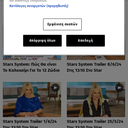
και ανάπτυξη υπηρεσιών.
Κατάλογος συνεργατών (προμηθευτές)
ΟΛΑ ΤΑ ΒΙΝΤΕΟ
Εμφάνιση σκοπών
Απόρριψη όλων
Αποδοχή
Stars System: Πώς Θα είναι
Stars System Trailer 8/6/24
Το Καλοκαίρι Για Τα 12 Ζώδια
Στις 13:10 Στο Star
Stars System Trailer 1/6/24
Stars System Trailer 25/5/24
Στις 13:10 Στο Star
Στις 13:10 Στο Star