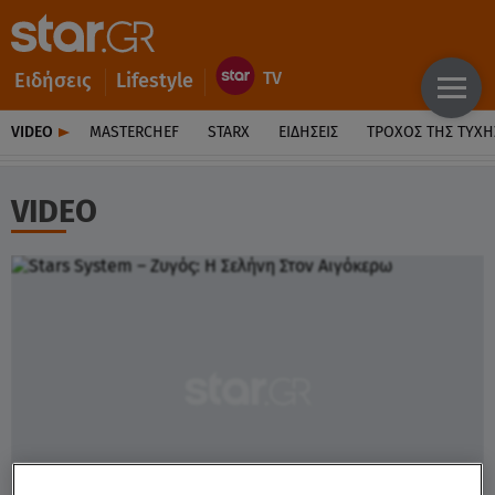
Ειδήσεις
Lifestyle
VIDEO
MASTERCHEF
STARX
ΕΙΔΉΣΕΙΣ
ΤΡΟΧΌΣ ΤΗΣ ΤΎΧΗ
VIDEO